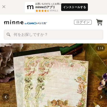
お買いものがもっとお得に
minneのアプリ
インストールする
3
万件以上
ログイン
1 / 4