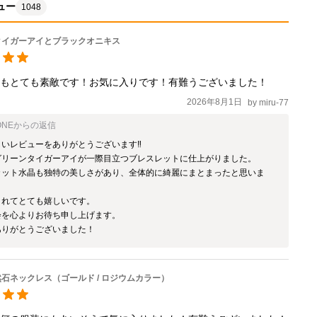
ュー
1048
タイガーアイとブラックオニキス
味もとても素敵です！お気に入りです！有難うございました！
2026年8月1日
by
miru-77
ONE
からの返信
いレビューをありがとうございます‼️

グリーンタイガーアイが一際目立つブレスレットに仕上がりました。

カット水晶も独特の美しさがあり、全体的に綺麗にまとまったと思いま
れてとても嬉しいです。

を心よりお待ち申し上げます。

ありがとうございました！
石ネックレス（ゴールド / ロジウムカラー）