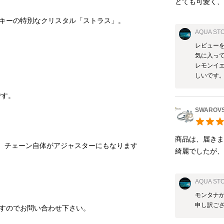
とても可愛く
AQUA ST
レビューを
気に入って
レモンイ
しいです
SWAROV
商品は、届きま
り、チェーン自体がアジャスターにもなります
AQUA ST
モンタナ
申し訳ご