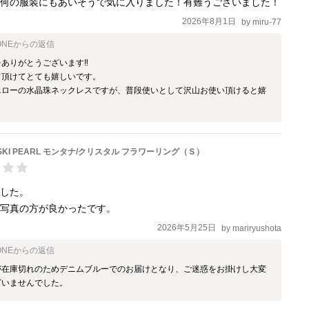
、何の服装にもあいそうで気に入りました！有難うございました！
2026年8月1日
by
miru-77
ONE
からの返信
ありがとうございます‼️

頂けてとても嬉しいです。

エローの水晶珠ネックレスですが、普段使いとして沢山お使い頂けると嬉
。
SKI PEARL モンタナ/クリスタル フラワーリング（Ｓ）
した。

2026年5月25日
by
mariryushota
ONE
からの返信
が在庫切れのためデニムブルーでのお届けとなり、ご迷惑をお掛けし大変
ざいませんでした。