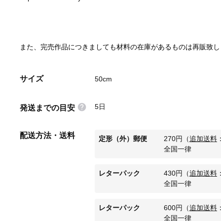
また、完売作品につきましても材料の在庫があるものは再販致し
サイズ
50cm
5日
発送までの目安
配送方法・送料
定形（外）郵便
270
円
（
追加送料
全国一律
レターパック
430
円
（
追加送料
全国一律
レターパック
600
円
（
追加送料
全国一律