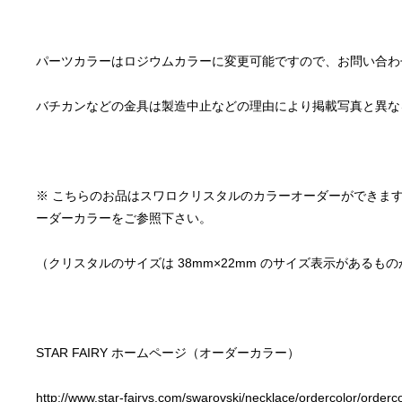
※ こちらのお品はスワロクリスタルのカラーオーダーができま
http://www.star-fairys.com/swarovski/necklace/ordercolor/orderc