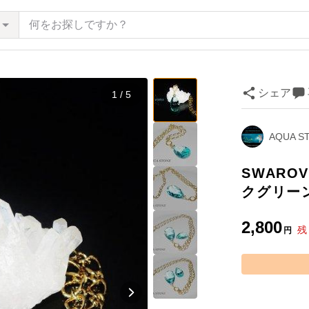
シェア
1 / 5
AQUA S
SWARO
クグリー
2,800
残
円