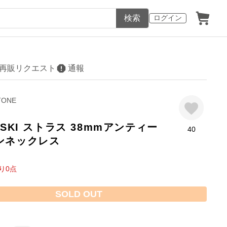
検索
ログイン
再販リクエスト
通報
TONE
VSKI ストラス 38mmアンティー
40
ンネックレス
り
0
点
SOLD OUT