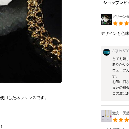
ショップレビ
グリーン
デザインも色
AQUA ST
とても嬉し
鮮やかな
ウェーブ
す。

お気に召さ
またの機会
この度は
激安！天然