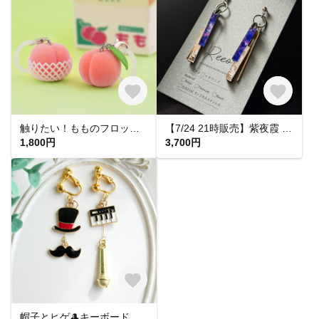
触りたい！もものフロッキーチャーム
【7/24 21時販売】紫夜霞 SHIYAKA ピアス【大人 モード 紫 青 アクリルピアス 軽い 揺れる シンプル】
1,800円
3,700円
帽子とヒゲ🎩キーボードとマイク🎤音楽モチーフのアシメイヤリングピアス