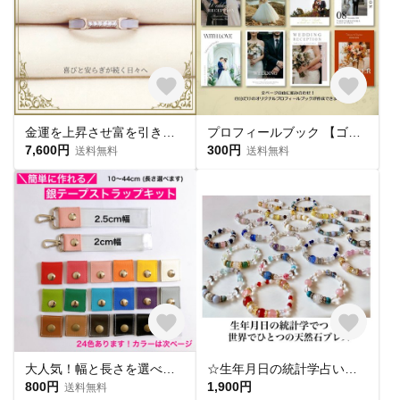
金運を上昇させ富を引き寄せる 金運UP クレールリング
プロフィールブック 【ゴールドプラン】結婚式 席次表
7,600円
300円
送料無料
送料無料
大人気！幅と長さを選べる銀テープストラップキット
☆生年月日の統計学占いから作る世界にひとつのパワーストーンブレスレット☆
800円
1,900円
送料無料