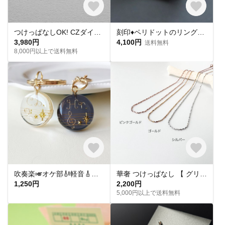
つけっぱなしOK! CZダイヤ スタッドピアス ハート&キューピッド 金属アレルギー対応 サージカルステンレス スキンピアス スキンジュエリー 繊細 華奢 シンプル 定番
刻印♦︎ペリドットのリング♦︎天然石♦誕生石♦サージカルステンレス【square】
3,980円
4,100円
送料無料
8,000円以上で送料無料
吹奏楽🎺オケ部🎻軽音🎸合唱🎶楽器大好きなあなたに🎹パート譜キーホルダー🎼 ☆受注製作☆名入れ可、ギフトにも(青春応援、音楽、音符、ブラバン、ピアノ)
華奢 つけっぱなし 【 グリッターネックレス 】きらきら シンプル 水濡れ OK＊ゴールド シルバー ピンクゴールド 金アレ対応 オールシーズン プレゼント 夏
1,250円
2,200円
5,000円以上で送料無料