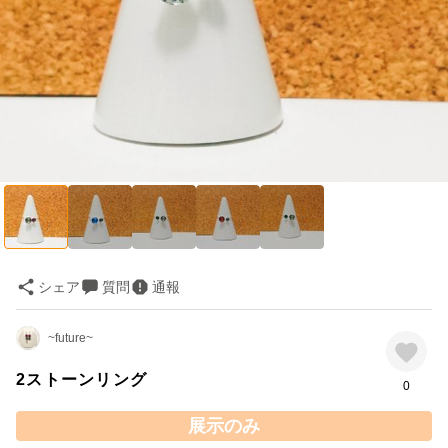
シェア
質問
通報
~future~
2ストーンリング
0
展示のみ