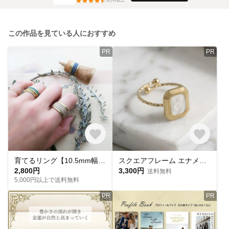
3
万件以上
この作品を見ている人におすすめ
PR
PR
育てるリング【10.5mm幅】【マヤ・ベリー】【7号〜26号対応】【刻印可能】【9色】
スクエアフレーム エナメル オープンリング ホワイト｜サージカルステンレス316L｜NOIR BLANC【str290】
2,800円
3,300円
送料無料
5,000円以上で送料無料
PR
PR