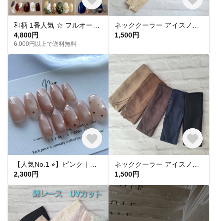
和柄 1番人気 ‪☆ フルオーダー 成人式ネイル 卒業式 入学式 振袖 和装 結婚式 浴衣 うねうねネイル ミラーネイル ネイルチップ トレンドネイル 成人式ネイルチップ マグネットネイル 和柄 お花
ネッククーラー アイスノン首元用 カバー 保冷剤カバー クールリング ・アイスリングカバー 冬 カイロ ポケットダブルガーゼ
4,800円
1,500円
6,000円以上で送料無料
【人気No.1 ⭐︎】ピンク｜ドット マグネットネイル フラッシュマグ ちゅるん うるうる｜ピンクベージュ 桜｜シンプル 大人可愛い オフィス 肌馴染み 春夏 ブライダル 平爪 ショート ネイルチップ
ネッククーラー アイスノン首元用 カバー 保冷剤カバー クールリング ・アイスリングカバー ダブルガーゼ
2,300円
1,500円