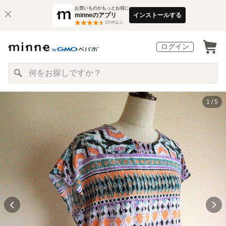
お買いものがもっとお得に
minneのアプリ
インストールする
3
万件以上
ログイン
1 / 5