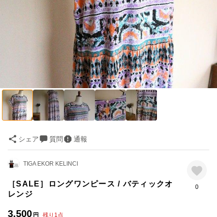
シェア
質問
通報
TIGA EKOR KELINCI
［SALE］ロングワンピース / バティックオ
0
レンジ
3,500
円
残り
1
点