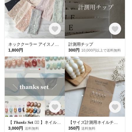
ネッククーラー アイスノン首元ひんやり氷結ベルト用 綿レースマーガレット✕ UVカット
計測用チップ
1,800円
300円
10,000円以上で送料無料
【 𝑻𝒉𝒂𝒏𝒌𝒔 𝐒𝐞𝐭 ❤️‍🔥 】ネイルチップ お得セット🛒
【サイズ計測用ネイルチップ】
3,000円
350円
送料無料
送料無料