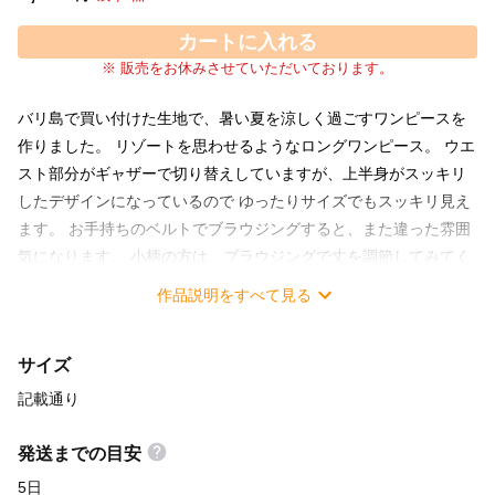
カートに入れる
※ 販売をお休みさせていただいております。
バリ島で買い付けた生地で、暑い夏を涼しく過ごすワンピースを
作りました。 リゾートを思わせるようなロングワンピース。 ウエ
スト部分がギャザーで切り替えしていますが、上半身がスッキリ
したデザインになっているので ゆったりサイズでもスッキリ見え
ます。 お手持ちのベルトでブラウジングすると、また違った雰囲
気になります。 小柄の方は、ブラウジングで丈を調節してみてく
ださい。 袖はフレンチスリーブになっているので、多くの方が気
作品説明をすべて見る
になるとおっしゃる二の腕を優しくカバーしてくれます。 素材：
レーヨン 寸法（平置きの状態） 胸幅：５８cm ウエスト幅：５８
サイズ
cm 裾幅：９５cm 着丈：１２１cm
記載通り
発送までの目安
5日