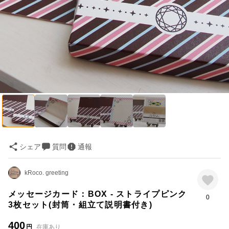
シェア
質問
通報
kRoco. greeting
メッセージカード：BOX - ストライプピンク
0
3枚セット(封筒・組立て説明書付き)
400
円
在庫あり