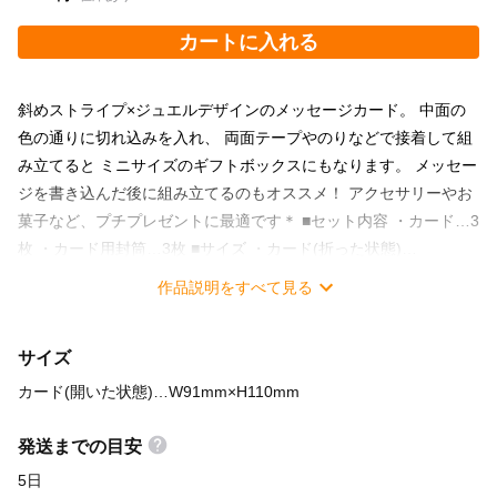
カートに入れる
斜めストライプ×ジュエルデザインのメッセージカード。 中面の
色の通りに切れ込みを入れ、 両面テープやのりなどで接着して組
み立てると ミニサイズのギフトボックスにもなります。 メッセー
ジを書き込んだ後に組み立てるのもオススメ！ アクセサリーやお
菓子など、プチプレゼントに最適です＊ ■セット内容 ・カード…3
枚 ・カード用封筒…3枚 ■サイズ ・カード(折った状態)…
W91mm×H55mm ・カード用封筒…W95mm×H70mm
作品説明をすべて見る
サイズ
カード(開いた状態)…W91mm×H110mm
発送までの目安
5日