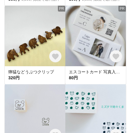
PR
PR
獰猛などうぶつクリップ
エスコートカード 写真入り | チケット風 投票用紙付き 席次表 Ｓサイズ横
320円
80円