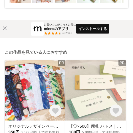
お買いものがもっとお得に
minneのアプリ
インストールする
3
万件以上
この作品を見ている人におすすめ
PR
PR
オリジナルデザインペーパーを使った、手づくり平袋★おすそわけ袋★4枚入★約A5サイズ
【♡×500】席札 ハトメ｜メッセージカード｜ウェディング席札
350円
100円
3,500円以上で送料無料
5,000円以上で送料無料