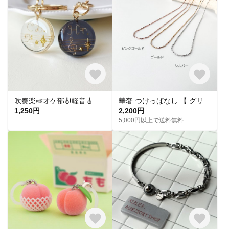
吹奏楽🎺オケ部🎻軽音🎸合唱🎶楽器大好きなあなたに🎹パート譜キーホルダー🎼 ☆受注製作☆名入れ可、ギフトにも(青春応援、音楽、音符、ブラバン、ピアノ)
華奢 つけっぱなし 【 グリッターネックレス 】きらきら シンプル 水濡れ OK＊ゴールド シルバー ピンクゴールド 金アレ対応 オールシーズン プレゼント 夏
1,250円
2,200円
5,000円以上で送料無料