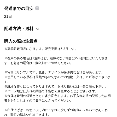
えてきそうなピアスに仕上がりました。 キャッチにはシリコン入
りの貝パールを使っており、後ろや横からちらりと貝パールキャ
発送までの目安
ッチが見えるのが可愛いです。 （貝パールとは本物を追求した人
21日
工真珠で、原珠には本真珠の養殖に使われているものと同質の"天
然貝核"が用いられています。自然な輝きが魅力です。） モチー
配送方法・送料
フ、パーツ類すべてシルバー925を使用しています。 ●こちらは夏
季限定商品になります。販売期間は5-8月になります。 ●同シリー
購入の際の注意点
ズの貝がらネックレスもございます。 せとうちの貝がらネックレ
※夏季限定商品になります。販売期間は5-8月です。
スhttps://minne.com/items/18678297 素材：silver925、貝パール
※在庫のある場合は1週間ほど、在庫のない場合は2-3週間ほどいただきま
キャッチ モチーフサイズ：約15*13ミリ ※白仕上げは、お使い頂
す。お急ぎの場合はご購入前にご連絡ください。
く内にこすれて少しずつ地金のシルバーがあらわれ、独特の風あ
※写真はサンプルです。色み、デザインが多少異なる場合があります。
いが出てきます。 ----------------------------- 〈setouchiシリーズ〉
※使用している原石は天然のものですので内包物、欠け、ヒビ等がございま
「せとうちを身につける」というコンセプトで作っているシリー
す。
ズです。 瀬戸内海の自然や建造物などをモチーフにし、せとうち
※繊細な作りになっておりますので、お取り扱いには十分ご注意下さい。
※パーツ類は仕入れの関係で予告なく変更することがございます。
のイメージを楽しんで頂けるアイテムを作っています。 ------------
※金属は時間の経過とともに多少変色します。お手入れ方法の記載した説明
-----------------
書をお付けしますので参考になさってください。
※白仕上げは、お使い頂く内にこすれて少しずつ地金のシルバーがあらわ
れ、独特の風あいが出てきます。