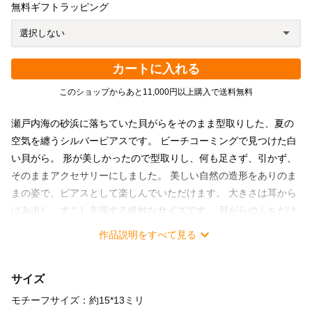
無料ギフトラッピング
カートに入れる
このショップからあと11,000円以上購入で送料無料
瀬戸内海の砂浜に落ちていた貝がらをそのまま型取りした、夏の
空気を纏うシルバーピアスです。 ビーチコーミングで見つけた白
い貝がら。 形が美しかったので型取りし、何も足さず、引かず、
そのままアクセサリーにしました。 美しい自然の造形をありのま
まの姿で、ピアスとして楽しんでいただけます。 大きさは耳から
はみ出し、すこし主張する絶妙なサイズです。 貝がらのふちだけ
磨いてメリハリを付けています。 素材はsilverですが白仕上げとい
作品説明をすべて見る
う加工をしており、白っぽく柔らかく光り、お顔回りもパッと明
るくなります。 涼し気なワンピースやシンプルなTシャツ、柄物
サイズ
の開襟シャツなど、夏を楽しむお洋服と相性が良いと思います。
着けるだけで青い海を思い出させるような、今にも波の音が聞こ
モチーフサイズ：約15*13ミリ