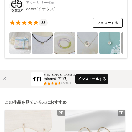
アクセサリー作家
eotas(イオタス)
フォローする
88
お買いものがもっとお得に
minneのアプリ
インストールする
3
万件以上
この作品を見ている人におすすめ
PR
PR