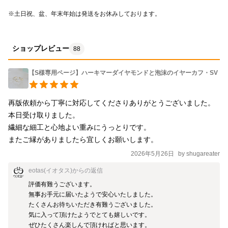
※土日祝、盆、年末年始は発送をお休みしております。
ショップレビュー
88
【S様専用ページ】ハーキマーダイヤモンドと泡沫のイヤーカフ・SV
再版依頼から丁寧に対応してくださりありがとうございました。

本日受け取りました。

繊細な細工と心地よい重みにうっとりです。

またご縁がありましたら宜しくお願いします。
2026年5月26日
by
shugareater
eotas(イオタス)
からの返信
評価有難うございます。

無事お手元に届いたようで安心いたしました。

たくさんお待ちいただき有難うございました。

気に入って頂けたようでとても嬉しいです。

ぜひたくさん楽しんで頂ければと思います。
