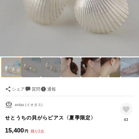
シェア
質問
通報
eotas (イオタス)
せとうちの貝がらピアス〈夏季限定〉
43
15,400
円
残り
2
点