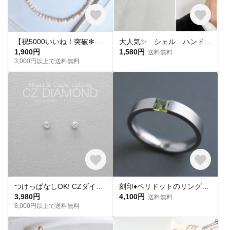
【祝5000いいね！突破✻】淡水パールネックレス
大人気✨ シェル ハンドメイド ピアス イヤリング チタンピアス 樹脂ピアス 夏ピアス シンプル
1,900円
1,580円
送料無料
3,000円以上で送料無料
つけっぱなしOK! CZダイヤ スタッドピアス ハート&キューピッド 金属アレルギー対応 サージカルステンレス スキンピアス スキンジュエリー 繊細 華奢 シンプル 定番
刻印♦︎ペリドットのリング♦︎天然石♦誕生石♦サージカルステンレス【square】
3,980円
4,100円
送料無料
8,000円以上で送料無料