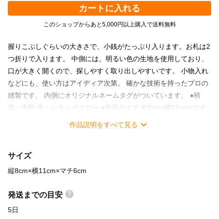
カートに入れる
このショップからあと5,000円以上購入で送料無料
握りこぶしぐらいの大きさで、小銭がたっぷり入ります。お札は2
つ折りで入ります。 中側には、明るい色の生地を使用しており、
口が大きく開くので、探しやすく取り出しやすいです。 小物入れ
などにも、使い方はアイディア次第。 確かな技術を持ったプロの
縫製です。 内側にオリジナルネームタグがついています。 ●柄
表：市松 中：レモンイエロー ●作品サイズ 縦8cm×横11cm×マチ
6cm ●素材 綿100% ★他の柄・サイズも販売しています。 他の
作品説明をすべて見る
柄やもう少し小さ目のサイズも販売中です。 ＊この作品は、
kami-to-nunoのオリジナルパターンを使用して制作しています。
サイズ
kami-to-nunoのパターンは、手作りの楽しさをもっと共有したい
という想いで、ハンドメイドを楽しめるように制作した型紙と作
縦8cm×横11cm×マチ6cm
り方のレシピです。ご自分で作ってみたい！という方は、サイト
をご覧ください。 kami-to-nuno.com
発送までの目安
5日