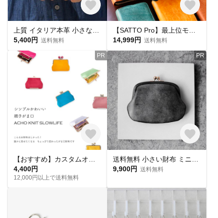
上質 イタリア本革 小さな財布 がま口 ミニ財布 コンパクト 日本製 シュリンク 牛革 かわいい ホック式ポケット
【SATTO Pro】最上位モデル 小さいのにお札を折らず膨らまない！最薄最小に挑むイタリアレザーミニ財布 5カラー
5,400円
14,999円
送料無料
送料無料
PR
PR
【おすすめ】カスタムオーダー注文 親子がま口 お札折らない&内ポケットオプション選べます
送料無料 小さい財布 ミニマム 革巻き がま口 国産 蝋引き革 ミニ財布 口金 ガマ口 ガマグチ ブラック AURAMU
4,400円
9,900円
送料無料
12,000円以上で送料無料