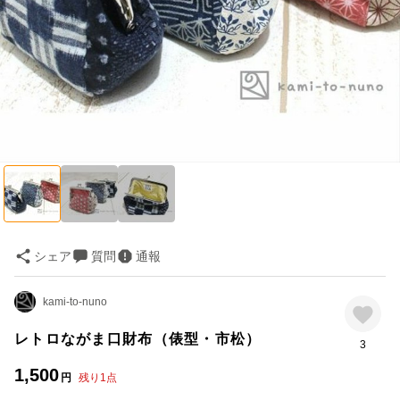
シェア
質問
通報
kami-to-nuno
レトロながま口財布（俵型・市松）
3
1,500
円
残り
1
点