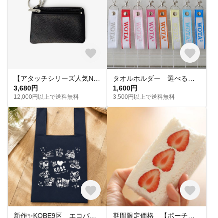
【アタッチシリーズ人気No.1】Attach . / Multi Wallet｜取り付け可能レザーケース コインケース キーケース カードケース リップケース ミニウォレット マルチケース レザー
タオルホルダー 選べる推し色23色 タオルストラップ お名前キーホルダー カチューシャホルダー
3,680円
1,600円
12,000円以上で送料無料
3,500円以上で送料無料
新作✨KOBE9区 エコバッグ
期間限定価格 【ポーチ】苺サンドイッチ