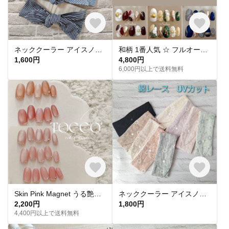
ネッククーラー アイスノン首元用カバー クールネックリングカバー ダブルガーゼ ヒッコリーストライプ
和柄 1番人気 ‪☆ フルオーダー 成人式ネイル 卒業式 入学式 振袖 和装 結婚式 浴衣 うねうねネイル ミラーネイル ネイルチップ トレンドネイル 成人式ネイルチップ マグネットネイル 和柄 お花
1,600円
4,800円
6,000円以上で送料無料
Skin Pink Magnet うる艶 スキンカラーピンクマグネットネイル ネイルチップ
ネッククーラー アイスノン首元ひんやり氷結ベルト用 綿レースマーガレット✕ UVカット
2,200円
1,800円
4,400円以上で送料無料