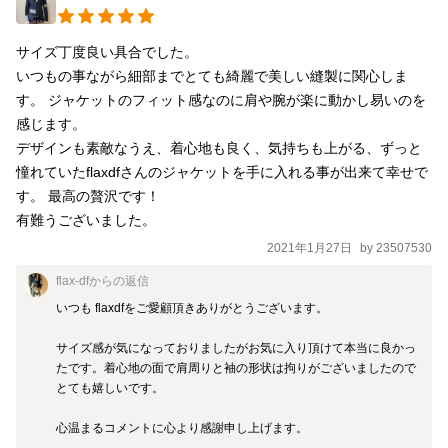
り世界で1着のジャケットとなります。 ビンテージハリスツイー
ドジャケットのリメイク品につき多少のエイジングがございま
サイズ丁度良い具合でした。

す。 サイズ S A5 肩幅44㎝ 身幅(脇下)50㎝ 胴幅(第2ボタンの位
いつもの事ながら細部までとても綺麗で美しい縫製に関心しま
置)45㎝ 着丈(後衿から裾下)70cm 袖丈 59㎝ M A6 肩幅46㎝ 身幅
す。 ジャケットのフィット感なのに肩や腕が楽に動かし易いのを
53㎝ 胴幅47cm 着丈73㎝ 袖丈61㎝ L A7 肩幅48㎝ 身幅55㎝ 胴幅
感じます。 

49㎝ 着丈75㎝ 袖丈63㎝ レディース S 7号 肩幅37㎝ 身幅44㎝ 胴
デザインも素敵なうえ、着心地も良く、気持ちも上がる、ずっと
幅41㎝ 着丈61㎝ 袖丈53㎝ M 9号 肩幅39㎝ 身幅 46㎝ 胴幅43㎝
憧れていたflaxdfさんのジャケットを手に入れる事が出来て幸せで
着丈63㎝ 袖丈55㎝ L 11号 肩幅41㎝ 身幅48㎝ 胴幅45㎝ 着丈65㎝
す。 最高の贅沢です！

袖丈57㎝ 受注からの製作になりますので、発送まで1ヶ月程度か
有難うございました。
かります。 (古着をリメイクしたエコ作品)
2021年1月27日
by
23507530
flax-df
からの返信
いつも flaxdfをご愛顧頂きありがとうございます。

サイズ感が気になっておりましたがお気に入り頂けて本当に良かっ
たです。着心地の面で肩周りと袖の形状は拘りがございましたので
とても嬉しいです。

心温まるコメントに心より感謝申し上げます。