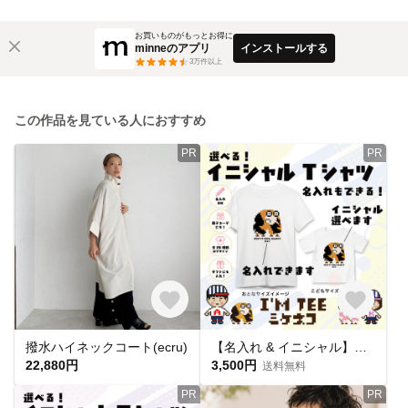
お買いものがもっとお得に
minneのアプリ
インストールする
3
万件以上
この作品を見ている人におすすめ
PR
PR
撥水ハイネックコート(ecru)
【名入れ & イニシャル】ミケネコ柄プリントTシャツ|親子コーデ|お揃い|アルフレンズ I'm TEE
22,880円
3,500円
送料無料
PR
PR