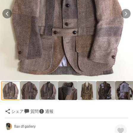
シェア
質問
通報
flax df gallery