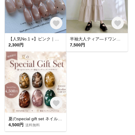
【人気No.1 ⭐︎】ピンク｜ドット マグネットネイル フラッシュマグ ちゅるん うるうる｜ピンクベージュ 桜｜シンプル 大人可愛い オフィス 肌馴染み 春夏 ブライダル 平爪 ショート ネイルチップ
半袖大人ティア―ドワンピース * Cotton 素材 ベージュとブラウンのストライプ柄 *
2,300円
7,500円
夏のspecial gift set ネイルチップ 夏ネイル 秋ネイル
4,500円
送料無料