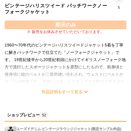
ビンテージハリスツイード パッチワークノー
5
フォークジャケット
展示のみ
※ 販売をお休みさせていただいております。
1960〜70年代のビンテージハリスツイードジャケット5着を丁寧
に解きパッチワークで仕立てた「ノーフォークジャケット」で
す。 19世紀後半から20世紀初頭にかけてイギリスノーフォーク地
方で流行したスポーツジャケットを原型にしたもので、前身頃と
後身頃に縦のベルトが二箇所縫い合わされ、ウェストにベルトが
付くのが特徴です。 両脇にはボックスタイプの大型マチ付きポケ
ットが配され、両肩にアクションプリーツが入り肩回りのストレ
作品説明をすべて見る
ス軽減に貢献しています。サイドベントは19センチの深さです。
これら全てのディテールはとてもクラシックで、ビンテージツイ
ードと相まって味わい深い雰囲気を出しています。 こちらのカラ
ショップレビュー
52
ーによるジャケット生地は残り1着分となっております。お仕立て
の際のパッチワークの大きさ、柄の配置等は写真と異なる文字通
ユーズドデニム ビンテージラウンジジャケット(限定サンプル作品)