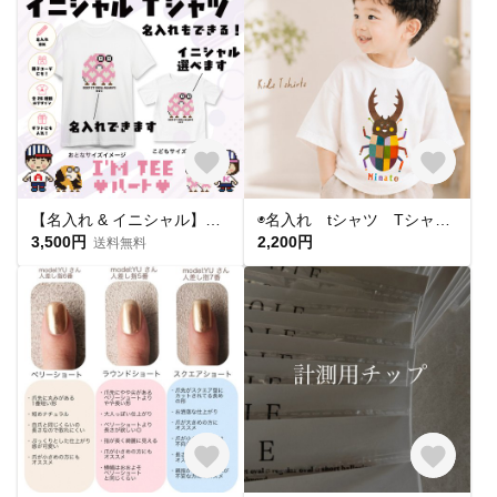
【名入れ & イニシャル】ミケネコ柄プリントTシャツ|親子コーデ|お揃い|アルフレンズ I'm TEE
◉名入れ tシャツ Tシャツ イラストが選べる 出産祝い 子供服 誕生日 キッズコーデ Tシャツ 子供服 キッズTシャツ 昆虫好き カブトムシ クワガタ (おしゃれ大好きクワガタ)
3,500円
2,200円
送料無料