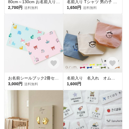
80cm～130cm お名前入り ベビー キッズ 商店Ｔシャツ 商店風 Tシャツ 和風 名入れ
名前入り Tシャツ 男の子 女の子 スマイルTシャツ スマイル 出産祝い プレゼント 誕生日 子供 名入れ Tシャツ
2,700円
1,650円
送料無料
送料無料
お名前シールブック2冊セット｜耐水・アイロン不要・算数セットから選べる｜絵本のような、ひらくたび宝物になる。送料無料
名前入り 名入れ オムツポーチ おむつポーチ ポーチ 出産祝い おかお〈PCF10〉
3,000円
1,600円
送料無料