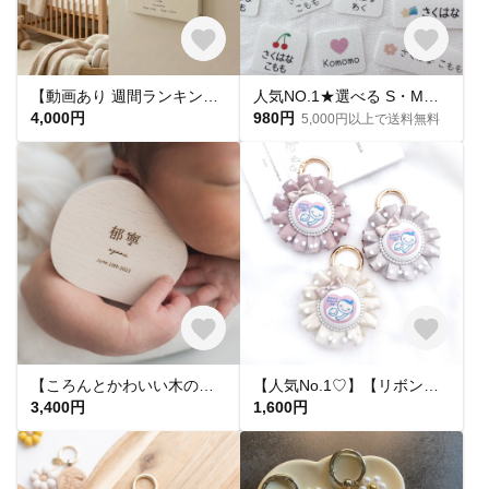
【動画あり 週間ランキング１位命名書】手足形 キャンバス命名書 F3サイズ
人気NO.1★選べる S・M・L【 カラーモチーフ 】 お名前シール*名前シール*タグシール*布*アイロン不要*アイロンシール*タグ用*耐水*名入れ*おしゃれ*入園入学
4,000円
980円
5,000円以上で送料無料
【ころんとかわいい木の命名書】 katachi 木製命名書 名前札 出産祝い ニューボーンフォト 節句
【人気No.1♡】【リボンが可愛い🎀】ドット柄チュールのマタニティマーク 両面マタニティーマーク マタニティキーホルダー マタニティロゼット 赤ちゃん 母子手帳 お腹に赤ちゃんがいます ガーリー
3,400円
1,600円