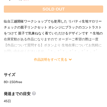
SOLD OUT
仙台三越開催ワークショップでも使用した リバティ生地マロリー
チェックの親子リンクセット オレンジにブラックのコントラスト
をつけて 親子で気兼ねなく着ていただけるデザインです ＊生地の
在庫変動がある作品になりますので オーダーご希望の際は一度
【作品について質問する】ボタンより 生地在庫についてお気軽に
お問い合わせくださいませ。 ﾟ＊.｡.＊ﾟ＊.｡.＊ﾟ＊.｡.＊ﾟ＊.｡.＊ﾟ
＊.｡.＊ﾟ＊.｡.＊ﾟ＊.｡.＊ﾟ ママスカート size : ウエスト＆丈はリク
作品説明をすべて見る
エスト可能です ＊前ストレートベルト、後ろウエストゴム仕様 ＊
前あきボタンデザイン ガールワンピース size :
サイズ
80/90/100/110/120/130/140/150cm ＊前あきボタンデザイン ＊但
し、140＆150cmは追加料金+￥3,000にてオーダー頂けます。 ★
80~150/free
ご購入時の備考欄にご希望のママスカートウエストサイズ＆スカ
ート丈をご記載お願い致します。 ★ガールワンピースをボーイシ
発送までの目安
ャツにも変更可能です。ご希望の方は備考欄にご記入ください。
45日
【ボーイシャツ】 ￥17280 size :