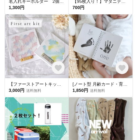
名入れキーホルダー 2個セット お名前キーホルダー おかお柄〈KYM00〉
【95枚入り！】マタニティフレークシール★マタニティ柄2 【母子手帳シール】
1,300円
700円
【ファーストアートキット🎨名入れタグ付】1歳誕生日 ハーフバースデー 出産祝い キャンバス フィンガーアート
[ノート型 月齢カード・育児日記 ]マンスリーカード 月齢カード 育児日記 手形足形 手型足型
3,000円
1,850円
送料無料
送料無料