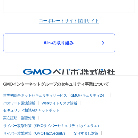
コーポレートサイト
採用サイト
AIへの取り組み
GMOインターネットグループのセキュリティ事業について
世界初総合ネットセキュリティサービス「GMOセキュリティ24」
パスワード漏洩診断
Webサイトリスク診断
セキュリティ相談AIチャットボット
実在証明・盗聴対策
サイバー攻撃対策（GMOサイバーセキュリティ byイエラエ）
サイバー攻撃対策（GMO Flatt Security）
なりすまし対策