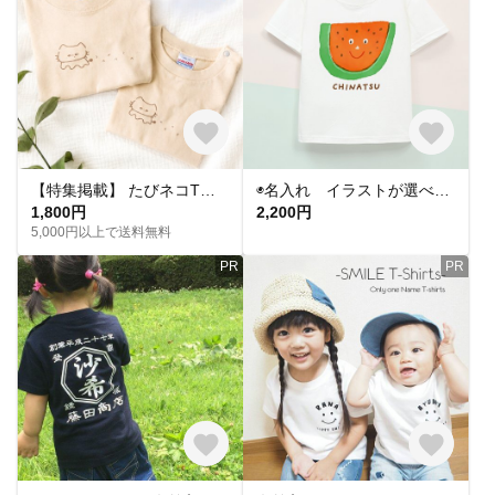
【特集掲載】 たびネコTシャツ｜足跡がお名前｜親子お揃い｜家族写真｜きょうだいおそろい｜リンクコーデ｜出産祝い｜ギフト｜お揃い｜ベビー服｜｜ネコ｜マタニティーフォト｜うちの子
◉名入れ イラストが選べる 名入れTシャツ 出産祝い 子供服 誕生日 キッズコーデ Tシャツ 子供服 キッズTシャツ 西瓜 スイカ（すいかくん）
1,800円
2,200円
5,000円以上で送料無料
PR
PR