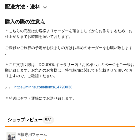
80/90/100/110/120/130/140/150cm ＊140&150cmサイズは追加料
配送方法・送料
金+¥3000にてオーダー承ります。 ＊スタンドカラー ＊前あきボ
タンデザイン
購入の際の注意点
＊こちらの商品はお客様よりオーダーを頂きましてからお作りするため、お
ご撮影やご旅行の予定がお決まりの方はお早めのオーダーをお願い致します
＊ご注文頂く際は、DOUDOUギャラリー内「お客様へ」のページをご一読お
願い致します。お急ぎのお客様は、特急納期に関しても記載させて頂いてお
♪→　
https://minne.com/items/14790038
＊発送はヤマト運輸にてお送り致します。
ショップレビュー
538
M様専用フォーム