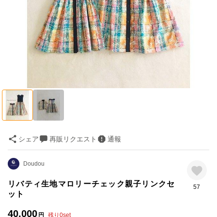
シェア
再販リクエスト
通報
Doudou
リバティ生地マロリーチェック親子リンクセ
57
ット
40,000
円
残り
0
set