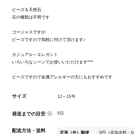
ビーズ＆天然石
石の種類は不明です
ゴージャスですが
ビーズですので気軽に付けて頂けます♪
カジュアル～エレガント
いろいろなシーンでお使いいただけます^^*
ビーズですので金属アレルギーの方にもおすすめです
サイズ
12～15号
5日
発送までの目安
配送方法・送料
定形（外）郵便
0
円
（
追加送料
：
0