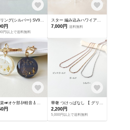
甲丸リング(シルバー) SV925 プラチナ K10 ペアリング ヘアライン 指輪 彫金 お揃い カップル 星型 彫金
スター 編み込みハワイアンリング ≪送料無料≫ 星 ハワイアンジュエリー
00円
7,000円
送料無料
,000円以上で送料無料
吹奏楽🎺オケ部🎻軽音🎸合唱🎶楽器大好きなあなたに🎹パート譜キーホルダー🎼 ☆受注製作☆名入れ可、ギフトにも(青春応援、音楽、音符、ブラバン、ピアノ)
華奢 つけっぱなし 【 グリッターネックレス 】きらきら シンプル 水濡れ OK＊ゴールド シルバー ピンクゴールド 金アレ対応 オールシーズン プレゼント 夏
50円
2,200円
5,000円以上で送料無料