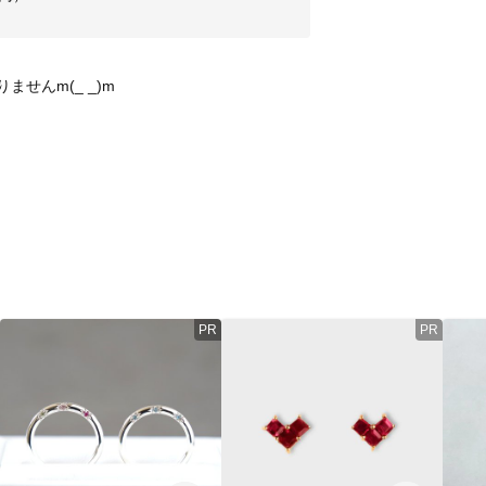
せんm(_ _)m
PR
PR