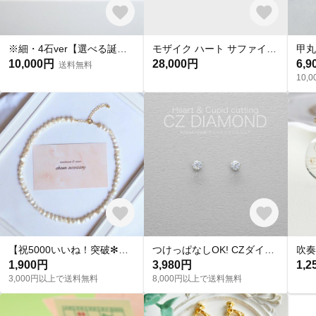
※細・4石ver【選べる誕生石】埋め込み石のベーシックリング 誕生石を選べる / SV925 ≪送料無料≫PY-365
モザイク ハート サファイア／ルビー スタッドピアス K10/K14/K18
10,000円
28,000円
6,9
送料無料
10
【祝5000いいね！突破✻】淡水パールネックレス
つけっぱなしOK! CZダイヤ スタッドピアス ハート&キューピッド 金属アレルギー対応 サージカルステンレス スキンピアス スキンジュエリー 繊細 華奢 シンプル 定番
1,900円
3,980円
1,2
3,000円以上で送料無料
8,000円以上で送料無料