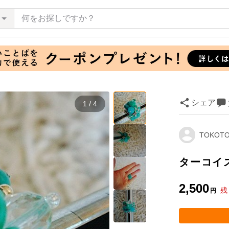
シェア
1 / 4
TOKOTO
ターコイ
2,500
残
円