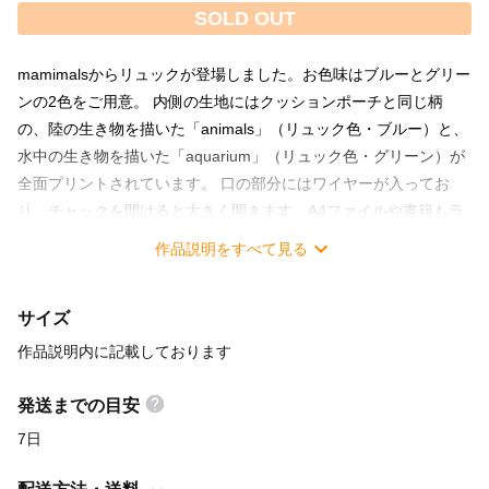
SOLD OUT
mamimalsからリュックが登場しました。お色味はブルーとグリー
ンの2色をご用意。 内側の生地にはクッションポーチと同じ柄
の、陸の生き物を描いた「animals」（リュック色・ブルー）と、
水中の生き物を描いた「aquarium」（リュック色・グリーン）が
全面プリントされています。 口の部分にはワイヤーが入ってお
り、チャックを開けると大きく開きます。A4ファイルや書籍もラ
クラク出し入れ可能でたくさん収納できます。 正面にチャック付
作品説明をすべて見る
きポケットが2つ、側面には左右1つずつのポケットが付いていま
す。スマートフォンや鍵、カードなどが取り出しやすい場所に収
サイズ
納できるのでとても便利です。
https://www.instagram.com/p/BlAeiXaAyii/?
作品説明内に記載しております
utm_source=ig_web_button_share_sheet
https://www.instagram.com/p/BlAfgWCgw0C/?
発送までの目安
utm_source=ig_web_button_share_sheet ●材質：ポリエステル ●
7日
色：ブルー ●サイズ 外寸：タテ 420mm×ヨコ 260mm×マチ
150mm 開口部：タテ 200mm×ヨコ 310mm（全開にした際） 正