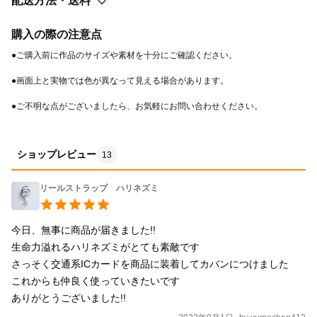
配送方法・送料
面ポケット（大１つ）：タテ 200mm×ヨコ 260mm 正面ポケット
（小1つ）：タテ 180mm×ヨコ 190mm 側面ポケット（左右1つず
購入の際の注意点
つ）：タテ 160mm×ヨコ 150mm 内ポケット（大1つ）：タテ
110mm×ヨコ 120mm 内ポケット（小1つ）：タテ 110mm×ヨコ
70mm ●配送方法：ゆうパック ●mamimalsについて
mamimals（マミマルズ）は、イラストレーターなかの真実のオリ
●ご不明な点がございましたら、お気軽にお問い合わせください。
ジナルブランドです。 ミリペンで細密な動植物を描き、モノトー
ンを中心としたシンプルな雑貨を制作しています。
ショップレビュー
13
リールストラップ ハリネズミ
今日、無事に商品が届きました!!

生命力溢れるハリネズミがとても素敵です

さっそく交通系ICカードを商品に装着してカバンにつけました

これからも仲良く使っていきたいです

ありがとうございました!!