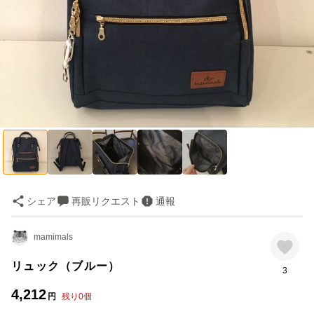
シェア
再販リクエスト
通報
mamimals
リュック（ブルー）
3
4,212
円
残り
0
個