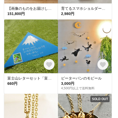
【画像のものをお届けします】蝋引きイタリアンレザーのドクターズバッグ&リュック《storia》L size
育てるスマホショルダー｜イタリアンレザーの本革スマホポーチ｜真鍮金具｜
151,800円
2,980円
富士山レターセット「富士△封筒」富士山封筒 富士山雑貨 富士山お土産
ピーターパンのモビール
660円
3,000円
4,500円以上で送料無料
SOLD OUT