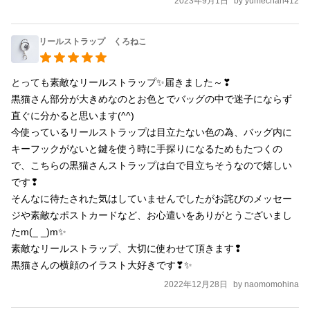
2023年9月1日
by
yumechan412
リールストラップ くろねこ
とっても素敵なリールストラップ✨届きました～❣

黒猫さん部分が大きめなのとお色とでバッグの中で迷子にならず
直ぐに分かると思います(^^)

今使っているリールストラップは目立たない色の為、バッグ内に
キーフックがないと鍵を使う時に手探りになるためもたつくの
で、こちらの黒猫さんストラップは白で目立ちそうなので嬉しい
です❢

そんなに待たされた気はしていませんでしたがお詫びのメッセー
ジや素敵なポストカードなど、お心遣いをありがとうございまし
たm(_ _)m✨

素敵なリールストラップ、大切に使わせて頂きます❢

黒猫さんの横顔のイラスト大好きです❣✨
2022年12月28日
by
naomomohina