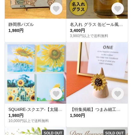
静岡県パズル
名入れ グラス 缶ビール風グラス キリン おもしろ ジョッキ プレゼント 結婚祝い 還暦祝い 敬老の日 名前入り
1,980円
3,400円
3,980円以上で送料無料
SQU4RE-スクエア-【太陽の花】新生活を彩るインテリアフォト
【特集掲載】つまみ細工向日葵 ＊大人かわいいリング＊
1,980円
1,500円
10,000円以上で送料無料
SOLD OUT
SOLD OUT