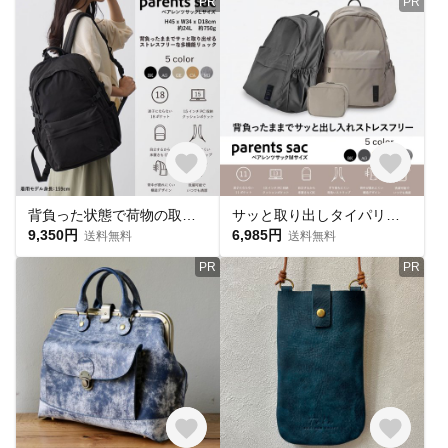
PR
PR
背負った状態で荷物の取り出し楽ラク 15インチPC収納 18ポケット 防水ポケット 抱っこ紐兼用 肩の負担軽減 洗濯可能 自立型 特許取得 ペアレンツサック
サッと取り出しタイパリュック 軽量530g 11ポケット ポーチ付き 13インチノートPC収納可能 抱っこ紐兼用 肩の負担軽減 洗濯可能 自立型 特許取得 ペアレンツサックMサイズ
9,350円
6,985円
送料無料
送料無料
PR
PR