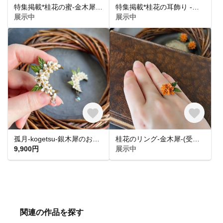
特集掲載*桂花の蜜-金木犀の耳飾り
特集掲載*桂花の耳飾り -金木犀-(受注制作)
展示中
展示中
孤月-kogetsu-銀木犀のお月さまブローチ
桂花のリング-金木犀-(受注制作)
9,900円
展示中
関連の作品を探す