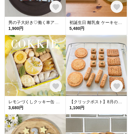
男の子大好き♡働く車アイシングクッキー 5個&小さな星3個セット
初誕生日 離乳食 ケーキセット
1,900円
5,480円
レモンづくしクッキー缶 アイシングクッキー ギフト 手土産 琥珀糖 レモンピール レモン ジャムサンド お中元 暑中お見舞い
【クリックポスト】8月のクッキーセット
3,680円
1,100円