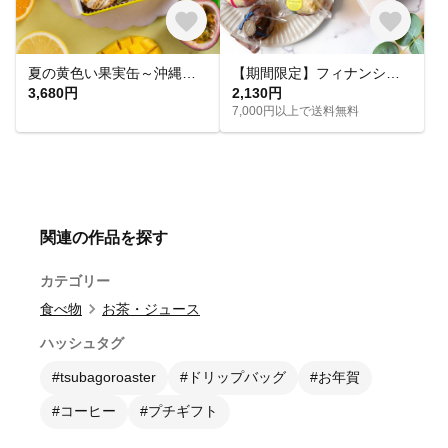
夏の黄色い果実缶～沖縄パインとパッション、果実香る夏のはじまり～｜夏ギフト クッキー缶 お中元 手土産 サマーギフト 焼き菓子 詰め合わせ お菓子 ドライフルーツ
【期間限定】フィナンシェ日和(プレーン)と季節のケーキ４種アソートセット☆フィナンシェ・パイナップル・コーヒー・レモン・桃
3,680円
2,130円
7,000円以上で送料無料
関連の作品を探す
カテゴリー
食べ物
お茶・ジュース
ハッシュタグ
#tsubagoroaster
#ドリップバッグ
#お年賀
#コーヒー
#プチギフト