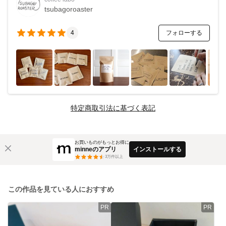
tsubagoroaster
フォローする
4
特定商取引法に基づく表記
お買いものがもっとお得に
minneのアプリ
インストールする
3
万件以上
この作品を見ている人におすすめ
PR
PR