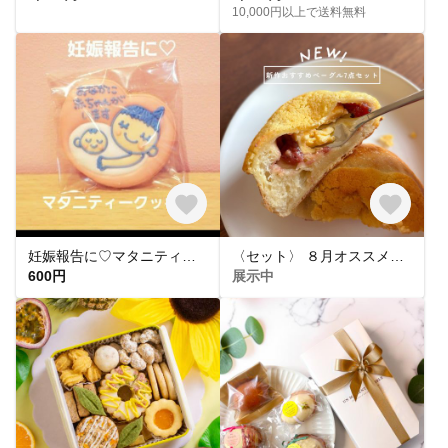
10,000円以上で送料無料
妊娠報告に♡マタニティークッキー【複数個購入可🍼】
〈セット〉 ８月オススメベーグル7点セット ベーグル 手捏ね 国産小麦 湯種
600円
展示中