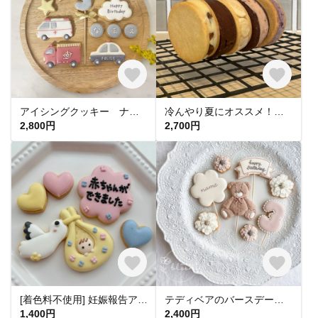
アイシングクッキー ナチュラル くすみカラー くるま パトカー 救急車 消防車 緊急車両セット お誕生日 記念日 サプライズなどに(^^)
冷んやり夏にオススメ！バターサンド10個セット
2,800円
2,700円
[着色料不使用] 妊娠報告アイシングクッキー
テディベアのバースデークッキーセット
1,400円
2,400円