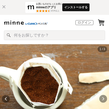
お買いものがもっとお得に
minneのアプリ
インストールする
3
万件以上
ログイン
1 / 3