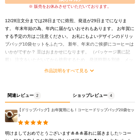
※ 販売をお休みさせていただいております。
12/28注文分までは28日までに焙煎、発送が29日までになりま
す。 年末年始の為、年内に届かないおそれもあります。 お年賀に
する予定の方はご注意ください。 お礼にもよいデザインのドリッ
プバッグ10袋セットをふたつ。 新年、年末のご挨拶にコーヒーは
いかがですか？ 豆はおまかせになります。 （パッケージ裏に記
載） 注文をいただいてから焙煎するため、発送時期を別途、メッ
セージでご連絡さしあげます。お年賀の場合は、お届け時期の調
作品説明をすべて見る
整も必要かと思いますので、メッセージでおねがいします。 また
配送は宅急便コンパクトです。 原材料名 コーヒー豆 賞味期限
焙煎日より2週間
関連レビュー
ショップレビュー
2
4
【ドリップバッグ】お年賀用にも！コーヒードリップバッグ20袋セッ
ト
明けましておめでとうございます🎍🎍🎍暮れに届きました✨コー