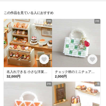
この作品を見ている人におすすめ
PR
PR
名入れできる 小さな洋菓子店 ドールハウス ミニチュア ケーキ屋さん（幅22㎝×奥17cm×高17㎝）
チェック柄のミニチュアバッグ◆メロンソーダ ミニチュア ビーズステッチ 喫茶店 グリーン ドール 1/12
32,000円
2,000円
PR
PR