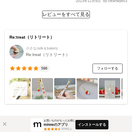
2023年12月9日
by
clearsky803
レビューをすべて見る
Re:treat（リトリート）
小さなcafe＆bakery
Re:treat（リトリート）
フォローする
586
お買いものがもっとお得に
minneのアプリ
インストールする
3
万件以上