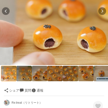
シェア
質問
通報
Re:treat（リトリート）