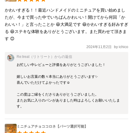
もちろん加工せずにそのまま飾ってもOK！ 玄関やデスクの上、コ
かわいすぎる！！最近ハンドメイドのミニチュアを買い始めまし
レクションコーナーに飾ったり、可愛いドールさんのアイテムと
たが、今まで買った中でいちばんかわいい！開けてから何回「か
しても是非使って下さい♡ ＊
わいい！」と言ったことか 😆大満足です 😆かわいすぎる好みすぎ
┈┈┈┈┈┈┈┈┈┈┈┈┈┈┈┈┈＊ ※食べられません ※一つ
る 😆ステキな体験をありがとうございます。また買わせて頂きま
のお値段です。 ▶素材 樹脂粘土、ニスコーティング 素敵なご縁
す 😊
がありますように...♡ ＊┈┈┈┈┈┈┈┈┈┈┈┈┈┈┈┈┈＊
2024年11月2日
by
ichico
ミニチュア フェイクフード ミニチュアフード フェイクパ
ン ミニチュアパン パン雑貨
Re:treat（リトリート）
からの返信
お忙しい中レビューと評価をありがとうございました！

嬉しいお言葉の数々本当にありがとうございます✨

喜んでいただけてよかったです☺️

この度はご縁をくださりありがとうございました。

またお気に入りのパンがありました時はよろしくお願いいたしま
す。
ミニチュアチョココロネ【パーツ選択可能】