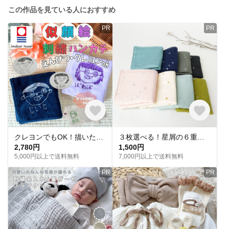
この作品を見ている人におすすめ
PR
PR
クレヨンでもOK！描いたそのままを〜似顔絵刺繍ハンカチ 母の日 父の日に
３枚選べる！星屑の６重ガーゼハンカチ(18×18)【全８種】
2,780円
1,500円
5,000円以上で送料無料
7,000円以上で送料無料
PR
PR