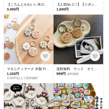
【ころんとかわいい木の命名書】 katachi 木製命名書 名前札 出産祝い ニューボーンフォト 節句
【人気No.1♡】【リボンが可愛い🎀】ドット柄チュールのマタニティマーク 両面マタニティーマーク マタニティキーホルダー マタニティロゼット 赤ちゃん 母子手帳 お腹に赤ちゃんがいます ガーリー
3,400円
1,600円
マタニティマーク 木製 Fleurライン シリコンビーズ ウッド 妊婦 フラワー お花
送料無料 ウッド オリジナルマタニティマーク お父さん 木製 キーホルダー安産祈願
1,320円
999円
送料無料
3,000円以上で送料無料