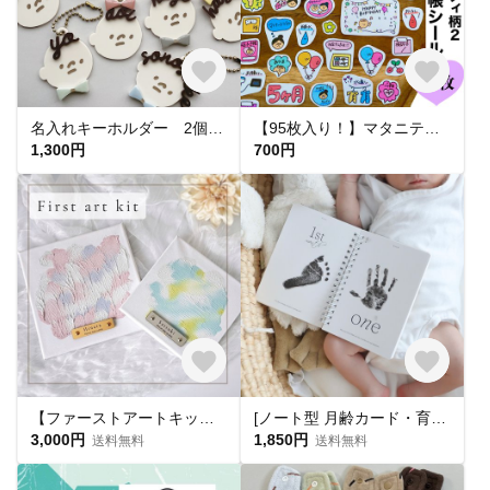
名入れキーホルダー 2個セット お名前キーホルダー おかお柄〈KYM00〉
【95枚入り！】マタニティフレークシール★マタニティ柄2 【母子手帳シール】
1,300円
700円
【ファーストアートキット🎨名入れタグ付】1歳誕生日 ハーフバースデー 出産祝い キャンバス フィンガーアート
[ノート型 月齢カード・育児日記 ]マンスリーカード 月齢カード 育児日記 手形足形 手型足型
3,000円
1,850円
送料無料
送料無料