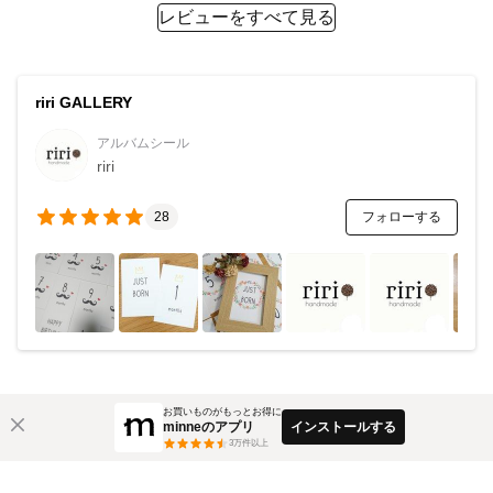
レビューをすべて見る
riri GALLERY
アルバムシール
riri
フォローする
28
お買いものがもっとお得に
minneのアプリ
インストールする
3
万件以上