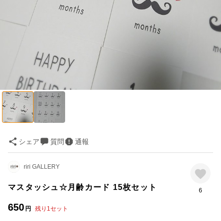
シェア
質問
通報
riri GALLERY
マスタッシュ☆月齢カード 15枚セット
6
650
円
残り
1
セット