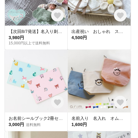
【次回8/7発送】名入り刺繍6重ガーゼ大判ブランケット✨特典あり✨命名書 出産祝い 出産準備
出産祝い おしゃれ スタイ 歯固め
3,980円
4,500円
15,000円以上で送料無料
お名前シールブック2冊セット｜耐水・アイロン不要・算数セットから選べる｜絵本のような、ひらくたび宝物になる。送料無料
名前入り 名入れ オムツポーチ おむつポーチ ポーチ 出産祝い おかお〈PCF10〉
3,000円
1,600円
送料無料