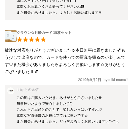
気に入っていただけて嬉しいです(^^)

素敵なお写真たくさん撮ってくださいね📷

また機会がありましたら、よろしくお願い致します✾
クラウン☆月齢カード 15枚セット
敏速な対応ありがとうございました☺️本日無事に届きました💕も
う少しで出産なので、カードを使っての写真を撮るのが楽しみで
す♡また機会がありましたらよろしくお願いします☺️ありがとう
ございました🙇‍♀️💕
2019年9月2日
by
miki-mama1
riri
からの返信
この度はご購入いただき、ありがとうございました❁

無事届いたようで安心しました(^^)

これからご出産とのことで、楽しみいっぱいですね♡

素敵な写真撮影のお役に立てれば幸いです☆

また機会がありましたら、どうぞよろしくお願いします‪⸜(*ˊᵕˋ* )⸝‬