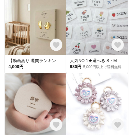
【動画あり 週間ランキング１位命名書】手足形 キャンバス命名書 F3サイズ
人気NO.1★選べる S・M・L【 カラーモチーフ 】 お名前シール*名前シール*タグシール*布*アイロン不要*アイロンシール*タグ用*耐水*名入れ*おしゃれ*入園入学
4,000円
980円
5,000円以上で送料無料