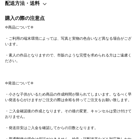
る事もありますので、市販のような完璧を求める方はご遠慮下さ
配送方法・送料
い。
購入の際の注意点
・ご利用の端末環境によっては、写真と実物の色合いなど異なる場合がござ
・素人の作品となりますので、市販のような完璧を求められる方はご遠慮く
・小さな子供がいるため商品の作成時間が限られてしまいます。なるべく早
・ご入金確認後の作成となります。その後の変更、キャンセルは受け付けて
・普通郵便の場合は保証がつきません。紛失・誤配送等なども対応致しかね