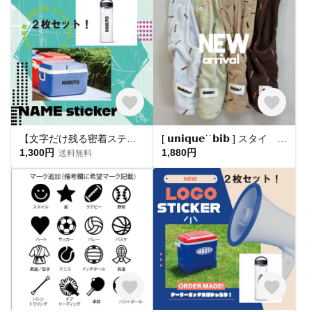
【文字だけ残る密着ステッカー！】クーラーボックスや水筒 などに大活躍☆
[ 𝘂𝗻𝗶𝗾𝘂𝗲˙˙𝗯𝗶𝗯 ] スタイ 出産祝い よだれかけ 赤ちゃん ベビー マタニティ
1,300円
1,880円
送料無料