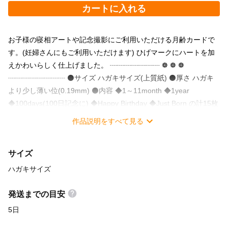
カートに入れる
お子様の寝相アートや記念撮影にご利用いただける月齢カードで
す。(妊婦さんにもご利用いただけます) ひげマークにハートを加
えかわいらしく仕上げました。 ┈┈┈┈┈┈┈ ❁ ❁ ❁
┈┈┈┈┈┈┈┈ ⚫サイズ ハガキサイズ(上質紙) ⚫厚さ ハガキ
より少し薄い位(0.19mm) ⚫内容 ◆1～11month ◆1year
◆100days(100日記念に) ◆Happy Birthday ◆Just Born の計15枚
です。 ┈┈┈┈┈┈┈ ❁ ❁ ❁ ┈┈┈┈┈┈┈┈ ◆ハガキサイズ
作品説明をすべて見る
なので100均などで売っているフレームなどに入れると、更におし
ゃれにかわいくなると思います(*˙˘˙) ご使用後には、アルバムやハ
サイズ
ガキファイルにはせておくのもかわいいと思います♡ ◆お子様の
マンスリーカードとしてだけではなく、マタニティーフォトにも
ハガキサイズ
ご利用いただけます♬ また、1yearとそれぞれのmonthを2個並べ
ることで、1歳11ヵ月までお楽しみいただくことも出来ます。 ◆
発送までの目安
こちらハンドメイドとなっております。 パソコンで作成し、自宅
5日
のプリンタで印刷しています。 印刷のスレやカットのズレが生じ