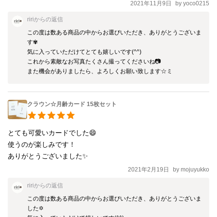
2021年11月9日
by
yoco0215
riri
からの返信
この度は数ある商品の中からお選びいただき、ありがとうございま
す✾

気に入っていただけてとても嬉しいです(^^)

これから素敵なお写真たくさん撮ってくださいね📷

また機会がありましたら、よろしくお願い致します☆ミ
クラウン☆月齢カード 15枚セット
とても可愛いカードでした😄

使うのが楽しみです！

2021年2月19日
by
mojuyukko
riri
からの返信
この度は数ある商品の中からお選びいただき、ありがとうございま
した✡
