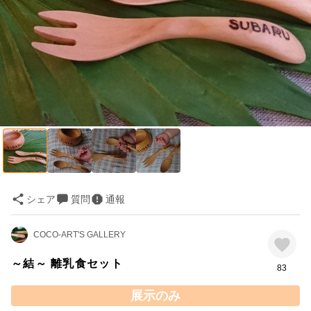
シェア
質問
通報
COCO-ART'S GALLERY
～結～ 離乳食セット
83
展示のみ