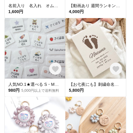
名前入り 名入れ オムツポーチ おむつポーチ ポーチ 出産祝い おかお〈PCF10〉
【動画あり 週間ランキング１位命名書】手足形 キャンバス命名書 F3サイズ
1,600円
4,000円
人気NO.1★選べる S・M・L【 カラーモチーフ 】 お名前シール*名前シール*タグシール*布*アイロン不要*アイロンシール*タグ用*耐水*名入れ*おしゃれ*入園入学
【お七夜にも】刺繍命名書 手形 足形 A5サイズ（A4の半分）
980円
5,800円
5,000円以上で送料無料