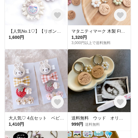
【人気No.1♡】【リボンが可愛い🎀】ドット柄チュールのマタニティマーク 両面マタニティーマーク マタニティキーホルダー マタニティロゼット 赤ちゃん 母子手帳 お腹に赤ちゃんがいます ガーリー
マタニティマーク 木製 Fleurライン シリコンビーズ ウッド 妊婦 フラワー お花
1,600円
1,320円
3,000円以上で送料無料
大人気♡ 4点セット ベビーヘアクリップ ベビーヘアピン 赤ちゃんヘアクリップ ヘアバンド ヘアゴム ベビー お祝い 出産祝い プレゼント 誕生日 プチギフト アクセサリー いちご 春
送料無料 ウッド オリジナルマタニティマーク お父さん 木製 キーホルダー安産祈願
1,410円
999円
送料無料