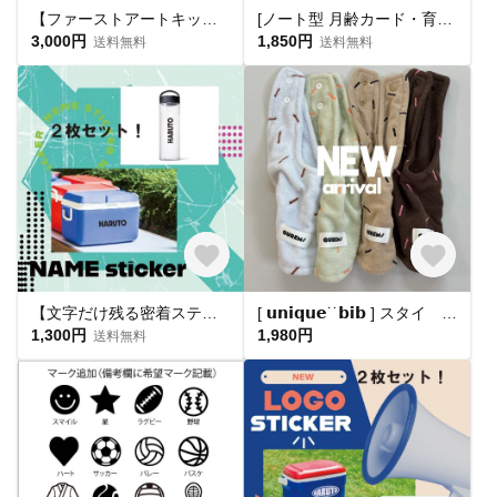
【ファーストアートキット🎨名入れタグ付】1歳誕生日 ハーフバースデー 出産祝い キャンバス フィンガーアート
[ノート型 月齢カード・育児日記 ]マンスリーカード 月齢カード 育児日記 手形足形 手型足型
3,000円
1,850円
送料無料
送料無料
【文字だけ残る密着ステッカー！】クーラーボックスや水筒 などに大活躍☆
[ 𝘂𝗻𝗶𝗾𝘂𝗲˙˙𝗯𝗶𝗯 ] スタイ 出産祝い よだれかけ 赤ちゃん ベビー マタニティ
1,300円
1,980円
送料無料