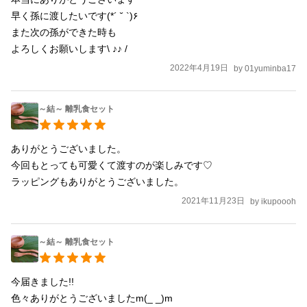
ご要望にはお応えできませんので ご了承下さい。 こちらの商品の
早く孫に渡したいです(*´ ˘ `)۶

送料(定形外の場合) たくさん購入しても 一律で… 【 350円！】で
また次の孫ができた時も

す(о´∀`о) *送料は一律にしてある為 差額の返金などはありません
のでご了承下さい。 ラッピング無料！！ ラッピングですが季節や
2022年4月19日
by
01yuminba17
在庫によって 変わることがございます。 (色やテープの柄は選べ
ません) 直接の焼き入れですので 洗っても消えません！ 【 検索ワ
ード 】 ご自分 ご家族 出産祝い 誕生日 パーティー ベビ baby カ
～結～ 離乳食セット
トラリー 離乳食 結婚 赤ちゃん ウェディング 母の日 父の日 敬老
の日 新築祝い 入園 入学 卒園 卒業 プチギフト 内祝い プレゼント
ありがとうございました。

木製 食事クリスマス お正月 バレンタイン 保育園 幼稚園 給食 お
今回もとっても可愛くて渡すのが楽しみです♡

弁当 結婚祝い ペア ママ友 小さな子供がおります。 お手数です
ラッピングもありがとうございました。
が、自己紹介を読んでからのご購入をお願い致します！
2021年11月23日
by
ikupoooh
～結～ 離乳食セット
今届きました!!

色々ありがとうございましたm(_ _)m
