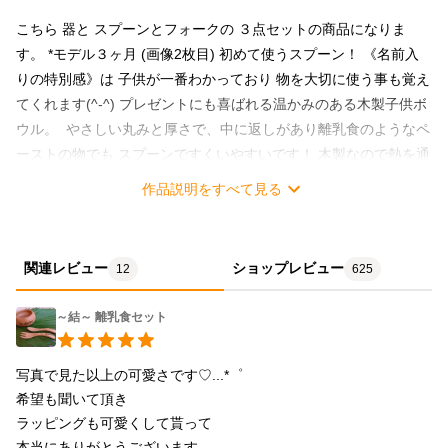
こちら 器と スプーンとフォークの ３点セットの商品になりま
す。 *モデル３ヶ月 (画像2枚目) 初めて使うスプーン！ 《名前入
りの特別感》は 子供が一番わかっており 物を大切に使う事も覚え
てくれます(^-^) プレゼントにも喜ばれる温かみのある木製子供ボ
ウル。 やさしい丸みと厚さで、中に返しがあり離乳食のようなペ
ーストの物でも スプーンですくいやすいです！ 木製なので熱を通
しにくく、持っても熱くないので、お子様を始めどなたでも安全
作品説明をすべて見る
にご使用いただけます。 表面はとっても滑らかな手触り。 見た
目もナチュラルで温かみがあります。 木製の食器やカトラリー
は、使えば使うほど、手になじみツヤも出てきます。 また堅い木
関連レビュー
ショップレビュー
12
625
(ツゲ)ですので長くご使用いただけます。 こちら 名前のみのシン
プルなデザインの商品になります。 ①名前 / ローマ字 カタカナ ひ
～結～ 離乳食セット
らがな ②性別 (女の子はリボンを描いています) こちらを お選び
下さい！ ※大文字 小文字 出産祝い サプライズなど教えて下さ
写真で見た以上の可愛さです♡...*゜

い！ 【注意点として】 ・漢字は 線が繋がって綺麗に見えない場
希望も聞いて頂き

合もございますので あまりお薦め致しません。 ・基本デザイン
ラッピングも可愛くして貰って

(名前は 無料)の価格なので その他の追加のイラストなど 細かい
本当にありがとうございます
