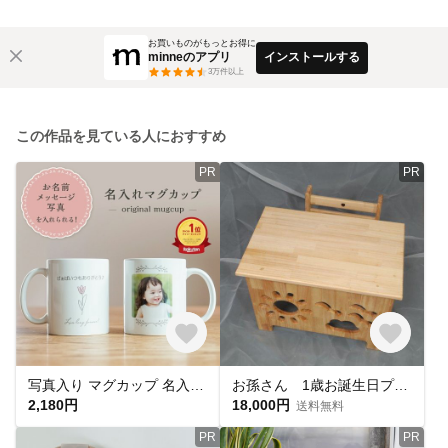
お買いものがもっとお得に
minneのアプリ
インストールする
3
万件以上
この作品を見ている人におすすめ
PR
PR
写真入り マグカップ 名入れ メッセージ オリジナル ギフト プレゼント 誕生日 母の日 父の日 敬老の日 記念日 オーダーメイド
お孫さん 1歳お誕生日プレゼント 手作り木製テーブル＆チェアセット 太陽 全国送料込み
2,180円
18,000円
送料無料
PR
PR