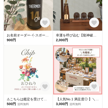
お名前オーダー‧✧̣̇‧スポーツ背番号sticker プレゼント/卒団記念にも◎
幸運を呼び込む【龍神破魔矢】が美しく輝く専用飾り台
900円
2,000円
⚠️こちらは鑑定を受けて頂いたお客様から評価を頂く為のメニューです
【人気No.1 満足度◎ 】＼屋号／看板 タペストリー 布 マルシェで大活躍中！
500円
3,000円
送料無料
送料無料