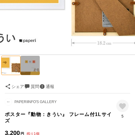
シェア
質問
通報
PAPERIINFO'S GALLERY
ポスター『動物：きうい』 フレーム付1Lサイ
5
ズ
3,200
円
残り
1
個