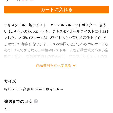
カートに入れる
テキスタイル生地テイスト アニマルシルエットポスター きう
い 1L きういのシルエットを、テキスタイル生地テイストに仕上げ
ました。 木製のフレームはホワイトのツヤ有り塗装仕上げで、少
しかわいい印象になります。 18.2cm四方と少し小さめのサイズな
ので、1点で飾るなら、中柱やレストルームなど壁面積の小さい空
間にお勧め。 複数枚で飾るのであれば、アニマルシルエットの気
に入ったものを3枚ほど等間隔で並べてもきれいに飾れます。 フ
作品説明をすべて見る
レーム付なので、届いてすぐに飾れます。 ◆素材 ポスター：マッ
トコート紙180kg フレーム：木製（ホワイト）,ガラス板,壁掛け用
サイズ
金具,紐 ◆寸法 幅18.2cm x 高さ18.2cm x 厚み1.4cm
幅18.2cm x 高さ18.2cm x 厚み1.4cm
発送までの目安
7日