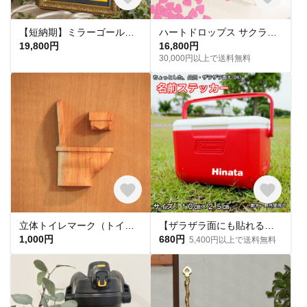
【短納期】ミラーゴールド ゲスト参加型アクリル結婚証明書rectangular 披露宴 ウェルカムスペース ブライダル 挙式 新郎新婦 オシャレ カッコイイ キレイ インテリア
ハートドロップス サクラフレーム ｜ウェディング 結婚証明書
19,800円
16,800円
30,000円以上で送料無料
立体トイレマーク（トイレットペーパー付）
【ザラザラ面にも貼れる】横幅10cm 名前シール 防水 ステッカー オリジナルシール カッティングシール
1,000円
680円
5,400円以上で送料無料