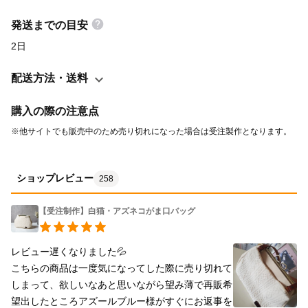
入れミニ財布代わりに ・イヤホンやお薬などの小物を入れたり D
カンをつけている革タブはヌメ革に猫のシルエットを型押しして
発送までの目安
います。 そして、ナチュラルヌメなので使用していると色が濃く
2日
変わっていきます。 【 仕様 】 裏地なし、ファスナーあり 、肉球
チャーム付き サイズ：約 12cm×8.5cm 【 有料オプション・リー
配送方法・送料
ルキーについて 】 リールキー・・・一緒にご購入いただくと同じ
リバティ柄のリールキーをお付けします。
購入の際の注意点
※他サイトでも販売中のため売り切れになった場合は受注製作となります。
ショップレビュー
258
【受注制作】白猫・アズネコがま口バッグ
レビュー遅くなりました💦

こちらの商品は一度気になってした際に売り切れて
しまって、欲しいなあと思いながら望み薄で再販希
望出したところアズールブルー様がすぐにお返事を