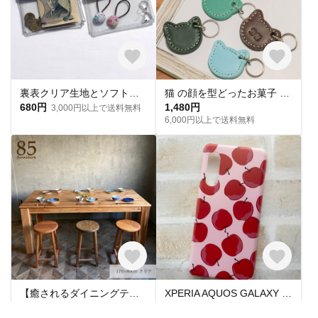
裏表クリア生地とソフトレザー使い 超便利ラミネート ミニポーチ 12cmファスナー
猫 の顔を型どったお菓子 みたいな 小さな キーホルダー レザー プレゼントにおすすめ
680円
1,480円
3,000円以上で送料無料
6,000円以上で送料無料
【癒されるダイニングテーブル】 182×91cm 無垢材 サイズオーダー可能
XPERIA AQUOS GALAXY arrows Pixel iPhone Rakuten 格安スマホ 対応 ハード ソフト スマホケース 果物 りんご glife-185
138,300円
1,980円
送料無料