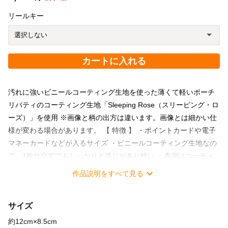
リールキー
カートに入れる
汚れに強いビニールコーティング生地を使った薄くて軽いポーチ
リバティのコーティング生地「Sleeping Rose（スリーピング・ロ
ーズ）」を使用 ※画像と柄の出方は違います。画像とは細かい仕
様が変わる場合があります。 【 特徴 】 ・ポイントカードや電子
マネーカードなどが入るサイズ ・ビニールコーティング生地なの
で、1枚仕立てでもしっかりと張りがあり軽い ・表側はコーティ
ングされているので汚れに強い ・少し大きめに作っているので、
作品説明をすべて見る
出し入れしやすいし、たくさんのカードが入る ・片面に外ポケッ
トが１つ ・横のDカンにボールチェーンや別売オプションのリー
サイズ
ルキーなど付けられる ・柄の雰囲気と合わせた肉球チャーム（取
り外し可能） 【 中には 】 ・カード類を入れたり ・小銭やお札を
約12cm×8.5cm