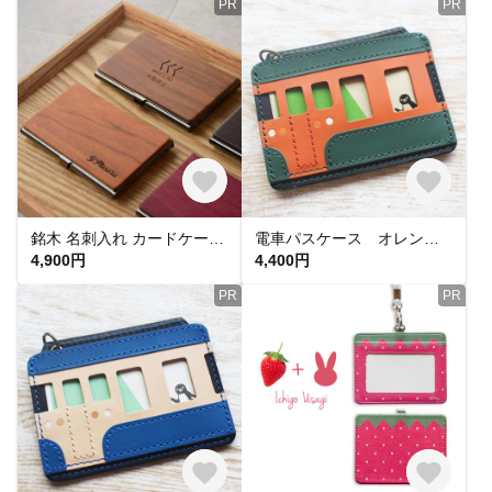
PR
PR
銘木 名刺入れ カードケース 天然木 Card Case ステンレス
電車パスケース オレンジ・緑 レザー
4,900円
4,400円
PR
PR