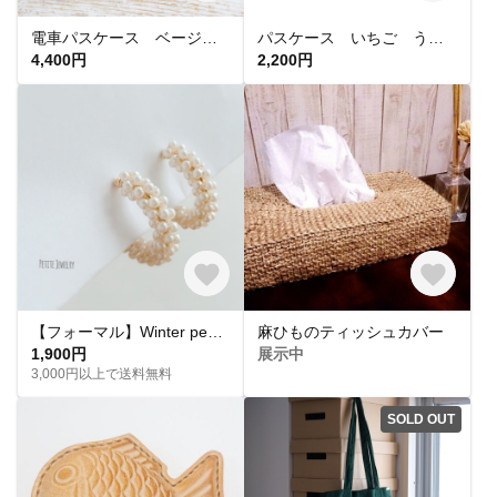
電車パスケース ベージュ・青 レザー
パスケース いちご うさぎ 苺 イチゴ
4,400円
2,200円
【フォーマル】Winter pearl イヤリング＊【入学式 卒業式 入園式 結婚式】
麻ひものティッシュカバー
1,900円
展示中
3,000円以上で送料無料
SOLD OUT