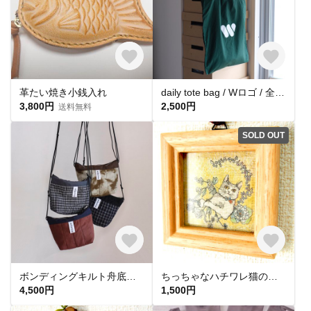
革たい焼き小銭入れ
daily tote bag / Wロゴ / 全4色
3,800円
2,500円
送料無料
SOLD OUT
ボンディングキルト舟底ショルダーミニサコッシュ / 全４色
ちっちゃなハチワレ猫の布絵★花とねこ★一点物インテリアCAT★イラスト★ネコアイテム★手作り一点物ハンドメイド★動物雑貨★猫竹
4,500円
1,500円