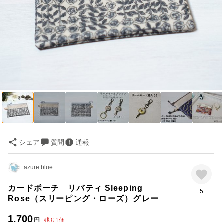
シェア
質問
通報
azure blue
カードポーチ リバティ Sleeping
5
Rose（スリーピング・ローズ）グレー
1,700
円
残り
1
個