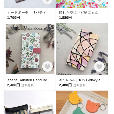
カードポーチ リバティ Wild Flowers（ワイルド・フラワーズ）グレー
晴れた空にサビ柄にゃんこ★猫の髭入れふくろ水色★猫グッズ★小物入れ★ねこのお守り★持ち歩き猫アイテム★手作り一点物ハンドメイド★動物雑貨★猫竹
1,700円
1,880円
Xperia Rakuten Hand BASIO4 GALAXY AQUOS wish [SHG06] カメラ穴対応 鳥 花柄 カメラ穴対応 手帳型スマホケース
XPERIA AQUOS GAlaxy arrows iPhoneシリーズ 手帳型ケース カメラ穴対応 ステンドグラス風 type002
2,480円
2,480円
送料無料
送料無料