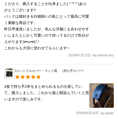
くださり、購入することが出来ました( *´꒳`* )あり
がとうございます!!

バックは猫好き＆白猫飼いの私にとって最高に可愛
く素敵な商品です。

昨日早速使いましたが、色んな洋服にも合わせやす
いしまたとにかく可愛いので持ってるだけで気分が
上がります(ฅ•ω•ฅ)♡

これからも大切に使わせてもらいます✨
2026年7月12日
by
omochi-anz
13.ハンドルカバー・マット黒 （持ち手カバー）
1枚で持ち手2本をまとめられるものを探してい
て、購入しました。これから籠と馴染んでいくと思
いますので楽しみです。
2026年5月31日
by
aandc