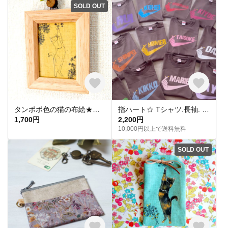
SOLD OUT
タンポポ色の猫の布絵★花とねこ★一点物インテリアCAT★シンプル手描きイラスト★ネコアイテム★手作り一点物ハンドメイド★動物雑貨★猫竹
指ハート☆ Tシャツ.長袖. ロンパース☆名入れ☆誕生日やプレゼントにも♡
1,700円
2,200円
10,000円以上で送料無料
SOLD OUT