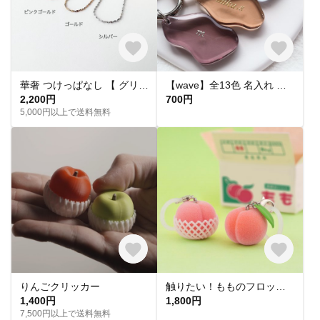
華奢 つけっぱなし 【 グリッターネックレス 】きらきら シンプル 水濡れ OK＊ゴールド シルバー ピンクゴールド 金アレ対応 オールシーズン プレゼント 夏
【wave】全13色 名入れ レジン キーホルダー キーリング オーダーメイド プチギフト プレゼント バッグチャーム 席札 結婚式 入園 入学 卒業 送別 お揃い ペア 記念
2,200円
700円
5,000円以上で送料無料
りんごクリッカー
触りたい！もものフロッキーチャーム
1,400円
1,800円
7,500円以上で送料無料