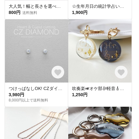
大人気！幅と長さを選べる銀テープストラップキット
☆生年月日の統計学占いから作る世界にひとつのパワーストーンブレスレット☆
800円
1,900円
送料無料
つけっぱなしOK! CZダイヤ スタッドピアス ハート&キューピッド 金属アレルギー対応 サージカルステンレス スキンピアス スキンジュエリー 繊細 華奢 シンプル 定番
吹奏楽🎺オケ部🎻軽音🎸合唱🎶楽器大好きなあなたに🎹パート譜キーホルダー🎼 ☆受注製作☆名入れ可、ギフトにも(青春応援、音楽、音符、ブラバン、ピアノ)
3,980円
1,250円
8,000円以上で送料無料