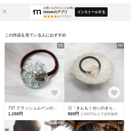
お買いものがもっとお得に
minneのアプリ
インストールする
3
万件以上
この作品を見ている人におすすめ
PR
PR
737.クラッシュムーンのヘアゴム
◎「きんもくせいのきらきら」レジンヘアゴム
1,150円
920円
1,000円以上で送料無料
PR
PR