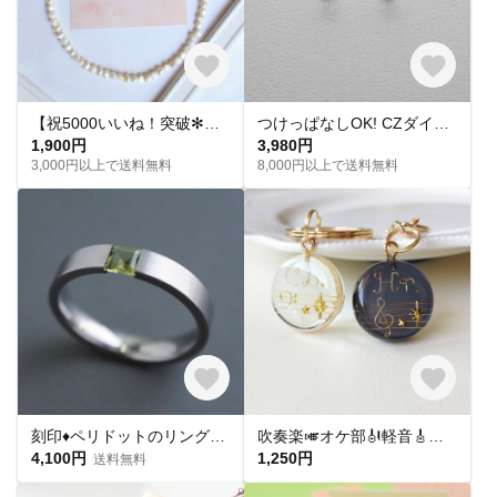
【祝5000いいね！突破✻】淡水パールネックレス
つけっぱなしOK! CZダイヤ スタッドピアス ハート&キューピッド 金属アレルギー対応 サージカルステンレス スキンピアス スキンジュエリー 繊細 華奢 シンプル 定番
1,900円
3,980円
3,000円以上で送料無料
8,000円以上で送料無料
刻印♦︎ペリドットのリング♦︎天然石♦誕生石♦サージカルステンレス【square】
吹奏楽🎺オケ部🎻軽音🎸合唱🎶楽器大好きなあなたに🎹パート譜キーホルダー🎼 ☆受注製作☆名入れ可、ギフトにも(青春応援、音楽、音符、ブラバン、ピアノ)
4,100円
1,250円
送料無料