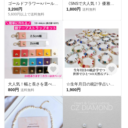
ゴールドフラワー×パールとガラスの葡萄タッセル大ぶりネジバネイヤリング（ステンレス18金メッキピアス変更可）
《SNSで大人気！》優雅な三連パール | 痛くない イヤリング | オフィス セレモニー フォーマル ゴールド | ♯03
3,200円
1,800円
送料無料
5,600円以上で送料無料
大人気！幅と長さを選べる銀テープストラップキット
☆生年月日の統計学占いから作る世界にひとつのパワーストーンブレスレット☆
800円
1,900円
送料無料