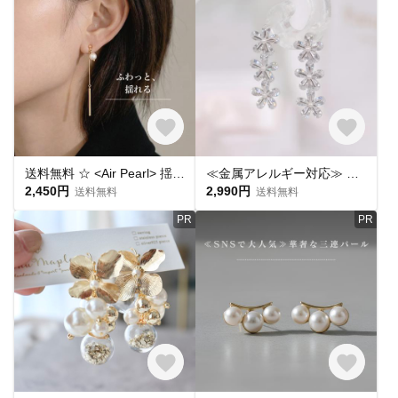
送料無料 ☆ <Air Pearl> 揺れる ・上品 ◆痛くないイヤリング ◆ 大人 華奢 入学式 卒業式 アレルギー対応 ◆イヤーカフ イヤカフ フープ ノンホール ノンホール
≪金属アレルギー対応≫ パールを添えたクリスタルフラワー | 痛くない 落ちない イヤリング | 花 ドロップ ジルコニア キラキラ デート シルバー ゆれる クリア
2,450円
2,990円
送料無料
送料無料
PR
PR