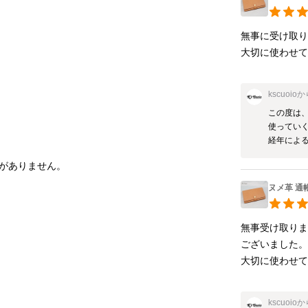
無事に受け取
大切に使わせ
kscuoio
か
この度は、
使っていく
ヌメ革 
無事受け取り
ございました。
大切に使わせ
kscuoio
か