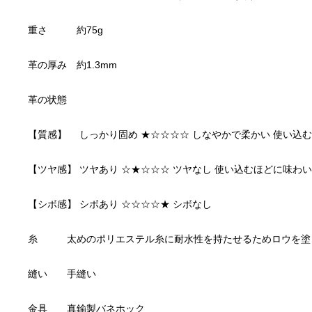
金具　　真鍮製バネホック