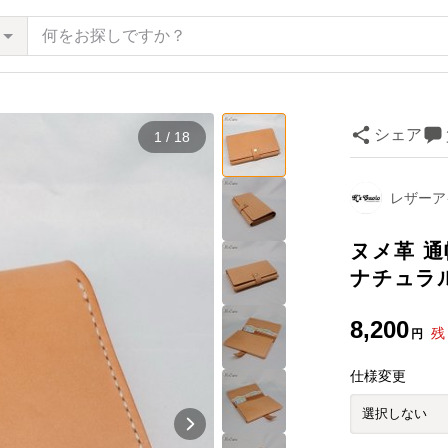
シェア
1 / 18
レザーアイ
ヌメ革 
ナチュラ
8,200
残
円
仕様変更