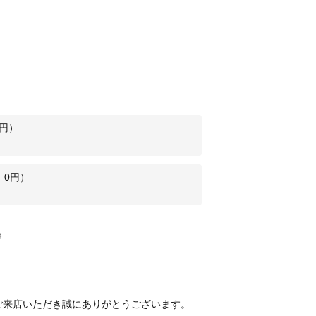
）
円）
：
0
円）