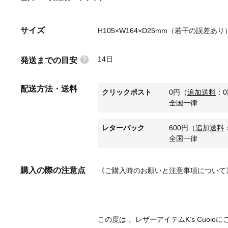
サイズ
H105×W164×D25mm（若干の誤差あり
14日
発送までの目安
配送方法・送料
クリックポスト
0
円
（
追加送料
：
0
全国一律
レターパック
600
円
（
追加送料
全国一律
購入の際の注意点