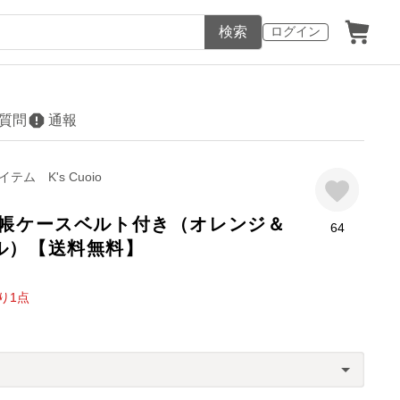
検索
ログイン
質問
通報
テム K's Cuoio
通帳ケースベルト付き（オレンジ＆
64
ル）【送料無料】
り
1
点