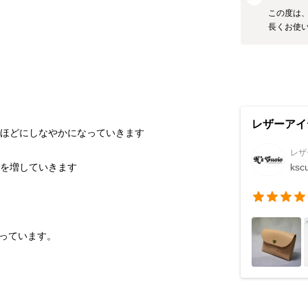
この度は、
レザーアイテ
レザー
ksc