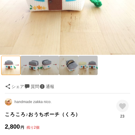
シェア
質問
通報
handmade zakka nico.
ころころ♪おうちポーチ（くろ）
23
2,800
円
残り
2
個