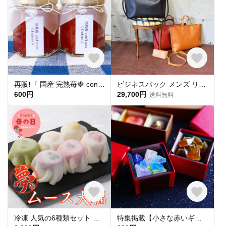
再販❗️『 国産 完熟苺🍓 confiture《fraise》』
ビジネスバック メンズ リクルートバック 革 本革 トートバック 国産 手縫い 2WAY ショルダーバック 大き目サイズ ブリーフケース A3ファイル収納可能 Zenis ゼニス B-0169
600円
29,700円
送料無料
冷凍 人気の6種類セット ムース大福6個入 苺 栗 ラズベリー ブルーベリー 抹茶 桃 クリーム大福 フルーツ大福 スイーツ 和菓子 母の日
特集掲載【小さな赤いギフトBOX】プレーン