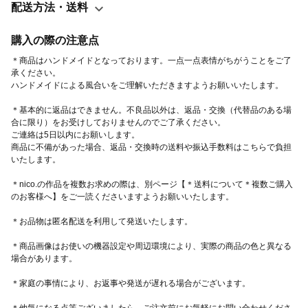
芯、ファスナー、刺繍糸、ウッドビーズ、リネンテープ、毛糸、
配送方法・送料
チェーン金具等 ＊nico.の作品を複数お求めの際は、別ページ【＊
送料について＊複数ご購入のお客様へ】を ご一読くださいますよ
購入の際の注意点
うお願いいたします。
＊商品はハンドメイドとなっております。一点一点表情がちがうことをご了
承ください。
ハンドメイドによる風合いをご理解いただきますようお願いいたします。　
＊基本的に返品はできません。不良品以外は、返品・交換（代替品のある場
合に限り）をお受けしておりませんのでご了承ください。
ご連絡は5日以内にお願いします。
商品に不備があった場合、返品・交換時の送料や振込手数料はこちらで負担
いたします。
＊nico.の作品を複数お求めの際は、別ページ【＊送料について＊複数ご購入
のお客様へ】をご一読くださいますようお願いいたします。
＊お品物は匿名配送を利用して発送いたします。
＊商品画像はお使いの機器設定や周辺環境により、実際の商品の色と異なる
場合があります。
＊家庭の事情により、お返事や発送が遅れる場合がございます。
＊他気になる点等ございましたら、ご注文前にお気軽にお問い合わせくださ