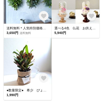
送料無料＊人気特別価格＊爽やかな香りのグリーンオーガニックハーブスワッグ三束セット＊ドライフラワーになります。
選べる4色 仏花 お供え 枯れない仏花 プリザーブドフラワー 命日 一周忌 新盆 お彼岸 喪中見舞い お悔やみ 御供
3,650円
5,940円
送料無料
●数量限定● 希少 ぴょんぴょん飛び出すベル ”飛び葉 クルトン・トビハ プラ鉢＆麻袋付き” 観葉植物 かわいい おしゃれ インテリアグリーン シンボルツリー おしゃれ 人気 ギフト
1,990円