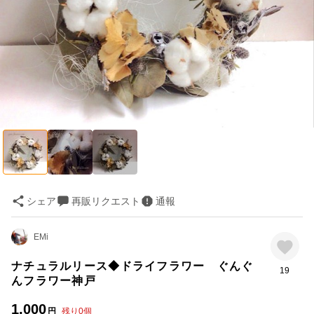
シェア
再販リクエスト
通報
EMi
ナチュラルリース◆ドライフラワー ぐんぐ
19
んフラワー神戸
1,000
円
残り
0
個