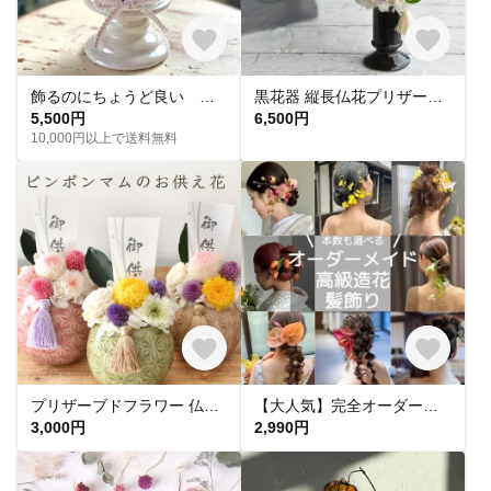
飾るのにちょうど良い プリザーブドフラワーのお供え花
黒花器 縦長仏花プリザーブドアレンジ プリザーブドフラワー 初盆 彼岸 枯れない花 仏壇 お供え 仏花 花 喪中はがき Kuyo033
5,500円
6,500円
10,000円以上で送料無料
プリザーブドフラワー 仏花 お供え ピンポンマム 枯れないお花 お悔やみ 丸陶器 電報 弔電 M-arrange001
【大人気】完全オーダーメイド高級造花髪飾り♡ 成人式 結婚式 ヘッドドレス アーティフィシャルフラワー 高級造花
3,000円
2,990円