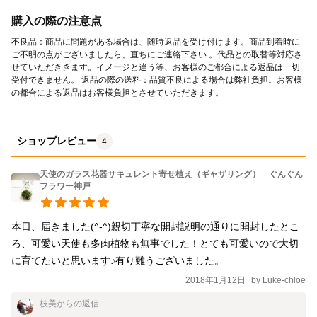
購入の際の注意点
不良品：商品に問題がある場合は、随時返品を受け付けます。商品到着時に
ご不明の点がございましたら、直ちにご連絡下さい 。代品との取替等対応さ
せていただききます。イメージと違う等、お客様のご都合による返品は一切
受付できません。 返品の際の送料：品質不良による場合は弊社負担。お客様
の都合による返品はお客様負担とさせていただきます。
ショップレビュー
4
天使のガラス花器サキュレント寄せ植え（ギャザリング） ぐんぐん
フラワー神戸
本日、届きました(^-^)親切丁寧な開封説明の通りに開封したとこ
ろ、可愛い天使も多肉植物も無事でした！とても可愛いので大切
に育てたいと思います♪有り難うございました。
2018年1月12日
by
Luke-chloe
枝美
からの返信