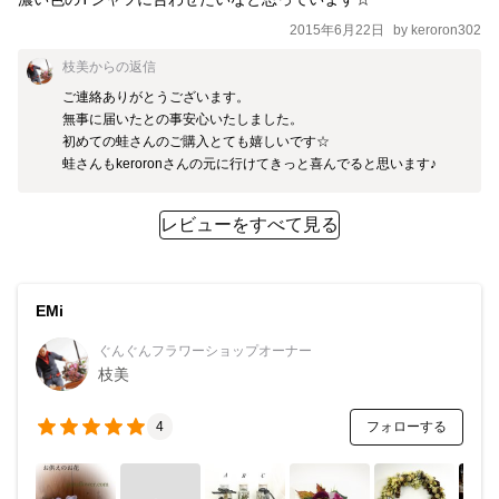
2015年6月22日
by
keroron302
枝美
からの返信
ご連絡ありがとうございます。

無事に届いたとの事安心いたしました。

初めての蛙さんのご購入とても嬉しいです☆

蛙さんもkeroronさんの元に行けてきっと喜んでると思います♪
レビューをすべて見る
EMi
ぐんぐんフラワーショップオーナー
枝美
フォローする
4