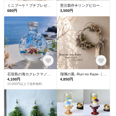
ミニブーケ＊プチプレゼント＊縦約20cm₊⁎⁺ドライフラワー
受注製作𖧷リングピローにもなるクレイケーキ
680円
3,500円
石垣島の海カクレクマノミ＆エンゼルフィッシュ/ハーバリウム/シリコンオイル
瑠璃の風 -Ruri no Kaze-｜曲線を愉しむボタニカルリース｜ 今だけスモークツリー入り⊹˚₊
4,100円
4,850円
15,000円以上で送料無料