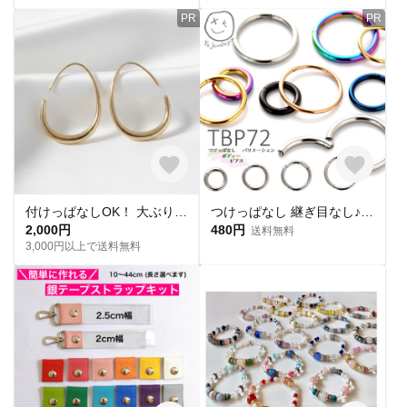
PR
PR
付けっぱなしOK！ 大ぶりフープピアス ゴールド サージカルステンレス【ste54】
つけっぱなし 継ぎ目なし♪ ピアス 送料無料 【片耳販売】金属アレルギー 対応 ボディピアス ボディピ キャッチレス リング ピアス フープピアス 14G 16G 18G 軟骨ピアス pi-017
2,000円
480円
送料無料
3,000円以上で送料無料