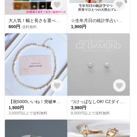
大人気！幅と長さを選べる銀テープストラップキット
☆生年月日の統計学占いから作る世界にひとつのパワーストーンブレスレット☆
800円
1,900円
送料無料
【祝5000いいね！突破✻】淡水パールネックレス
つけっぱなしOK! CZダイヤ スタッドピアス ハート&キューピッド 金属アレルギー対応 サージカルステンレス スキンピアス スキンジュエリー 繊細 華奢 シンプル 定番
1,900円
3,980円
3,000円以上で送料無料
8,000円以上で送料無料