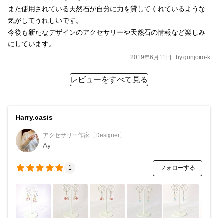
また使用されている天然石が自分に力を貸してくれているような
硬度4 、ブラックライトで光る蛍光性が見られることがある。 ▪️ク
気がしてうれしいです。

ラッククォーツ サイズ：４ミリ 石の特性：水晶に圧力をかけ
今後も新たなデザインのアクセサリーや天然石の情報など楽しみ
てクラックを入れた石。 ※ご使用上の注意点※ ▪️クラッククォー
にしています。
ツはわざと割れ目やヒビを入れた石であるため、衝撃や急激な温
2019年6月11日
by
gunjoiro-k
度変化、石の状態により突然破損する場合がございます。また、
表面に微細な穴があり濡れるとクラックに水分が入り込みクラッ
レビューをすべて見る
クが消えて見えますが、石の性質としてお楽しみください。 ▪️一石
ずつ厳選しておりますが、天然石のため若干の色むらや小さな
傷、不純物を内包している場合がございます。自然のものとして
Harry.oasis
お楽しみいただければ幸いです。（敏感な方はお控えください） ▪️
ステンレス金具にはゴールド、シルバー色に関わらずメッキ成分
アクセサリー作家〔Designer〕
Ay
も若干含まれるため、アレルギー症状が敏感な方は反応する場合
がございます。 ピアス樹脂フックに関してもアレルギー対応タイ
フォローする
1
プを使用しておりますが、症状は人によりますのでご了承くださ
いませ。