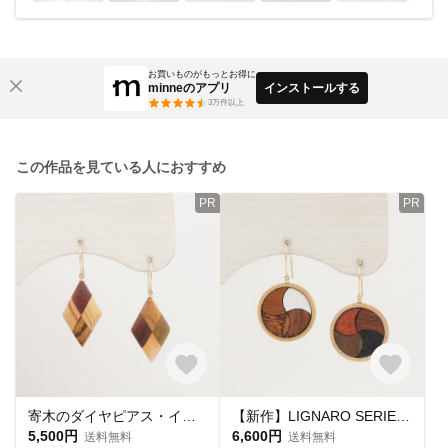
お買いものがもっとお得に
minneのアプリ
インストールする
3
万件以上
この作品を見ている人におすすめ
PR
PR
寄木のダイヤピアス・イヤリング
【新作】LIGNARO SERIES ラウンド 流線交差 ピアス・イヤリング
5,500円
6,600円
送料無料
送料無料