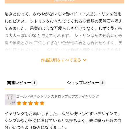
透きとおって、さわやかなレモン色のドロップ型シトリンを使用
したピアス。 シトリンをひきたててくれる３種類の天然石を添え
てみました。 果実のような可愛らしさだけでなく、しずく型がも
つ大人っぽい印象も与えてくれます。 シトリンはその色合いから
富の象徴とされ 主張しすぎない色が他の石とも合わせやすく、男
女に好まれています。 ペリドットは新緑の植物を思わせるやさし
いグリーン。 グリーンフローライトはペリドットよりも淡いグリ
作品説明をすべて見る
ーンにしてグラデーションになるような色味の石を厳選。 クラッ
ククォーツは、その名の通りクラックの入った水晶。 朝ツユにぬ
れるレモン果実をイメージしてデザインしました＾＾♪ ♢♦︎配送方
関連レビュー
ショップレビュー
1
1
法を選択の際、ステンレスフックピアス、樹脂フックピアス、ネ
ジバネ式イヤリングの３タイプからお選びください（価格は同
ゴールド色＊シトリンのドロップピアス／イヤリング
じ）♦︎♢ ー使用天然石ー ▪️ドロップ型シトリン サイズ：縦1セン
チくらい、横6ミリくらい 石の特性：硬度7.0 、和名を黄水晶と
イヤリングをお願いしました。ふだん使いしやすいデザインで、
いい水晶と同じグループの石。 ▪️ペリドット サイズ：４ミリ
シンプルながら身に着けていると気持ちよく、鏡に映った時の自
特性：硬度6.5-7.0 、隕石と同じような成分をしており８月誕生石
分がいつもより好きになりました。

として有名。 ▪️グリーンフローライト サイズ：４ミリ 特性：