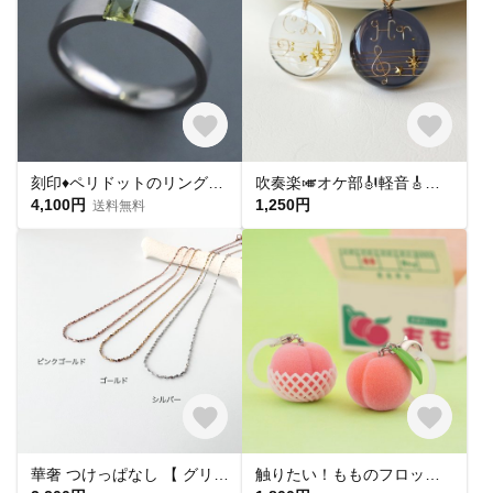
刻印♦︎ペリドットのリング♦︎天然石♦誕生石♦サージカルステンレス【square】
吹奏楽🎺オケ部🎻軽音🎸合唱🎶楽器大好きなあなたに🎹パート譜キーホルダー🎼 ☆受注製作☆名入れ可、ギフトにも(青春応援、音楽、音符、ブラバン、ピアノ)
4,100円
1,250円
送料無料
華奢 つけっぱなし 【 グリッターネックレス 】きらきら シンプル 水濡れ OK＊ゴールド シルバー ピンクゴールド 金アレ対応 オールシーズン プレゼント 夏
触りたい！もものフロッキーチャーム