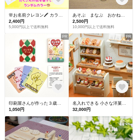
🌸お名前クレヨン🖍 カラフル 出産祝い 誕生日プレゼント プチギフト ギフト 男の子 女の子 子ども ママ 世界にひとつ
あそぶ まなぶ おかね 【木のおかね】
2,400円
2,500円
5,000円以上で送料無料
10,000円以上で送料無料
PR
PR
印刷屋さんが作った３歳からあそべるスキンシップカードゲーム だいすきゲーム
名入れできる 小さな洋菓子店 ドールハウス ミニチュア ケーキ屋さん（幅22㎝×奥17cm×高17㎝）
1,050円
32,000円