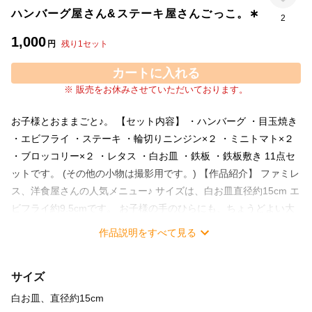
ハンバーグ屋さん&ステーキ屋さんごっこ。∗
2
1,000
円
残り
1
セット
カートに入れる
※ 販売をお休みさせていただいております。
お子様とおままごと♪。 【セット内容】 ・ハンバーグ ・目玉焼き
・エビフライ ・ステーキ ・輪切りニンジン×２ ・ミニトマト×２
・ブロッコリー×２ ・レタス ・白お皿 ・鉄板 ・鉄板敷き 11点セ
ットです。 (その他の小物は撮影用です。) 【作品紹介】 ファミレ
ス、洋食屋さんの人気メニュー♪ サイズは、白お皿直径約15cm エ
ビフライ約9.5cmです。 お子様の手のひらにも、ちょうどよい大
きさかと思います(*^.^*) ボンド不使用で作りました。 ギフト希望
作品説明をすべて見る
と記入していただければ、 通常のラッピングをギフトラッピング
にいたします♪(無料です。) 是非、いかがですか？♪ (〃´ー｀人´ー
サイズ
｀〃) 【ご注意いただきたいこと】 ハンドメイド作品なので、 多
少の縫い目の粗さなどがございます。 一つ一つ丁寧に作成してお
白お皿、直径約15cm