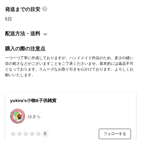
りますが、 素人作品であることをご了承くださいますよう、よろ
しくお願いします。 小さな子供がおりますのが、スムーズなお取
発送までの目安
り引きを心がけております。 ペット、喫煙者はおりません。 その
5日
他質問等ありましたら、お気軽にお問い合わせください♪
配送方法・送料
購入の際の注意点
一つ一つ丁寧に作成しておりますが、ハンドメイド作品のため、多少の縫い
目の粗さなどがございますことをご了承くださいませ。基本的には返品不可
となっております。スムーズなお取り引きを心がけております。よろしくお
願いいたします。
yukira's小物&子供雑貨
ゆきら
フォローする
0