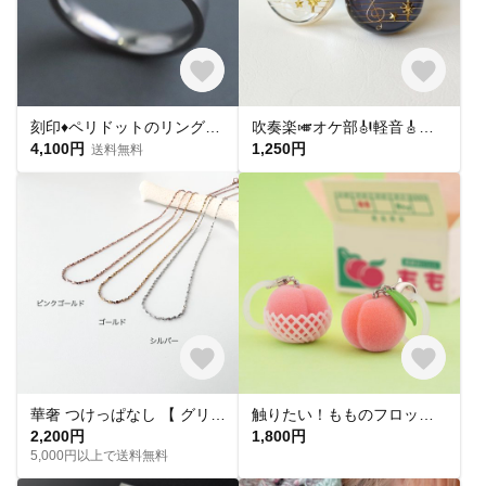
刻印♦︎ペリドットのリング♦︎天然石♦誕生石♦サージカルステンレス【square】
吹奏楽🎺オケ部🎻軽音🎸合唱🎶楽器大好きなあなたに🎹パート譜キーホルダー🎼 ☆受注製作☆名入れ可、ギフトにも(青春応援、音楽、音符、ブラバン、ピアノ)
4,100円
1,250円
送料無料
華奢 つけっぱなし 【 グリッターネックレス 】きらきら シンプル 水濡れ OK＊ゴールド シルバー ピンクゴールド 金アレ対応 オールシーズン プレゼント 夏
触りたい！もものフロッキーチャーム
2,200円
1,800円
5,000円以上で送料無料