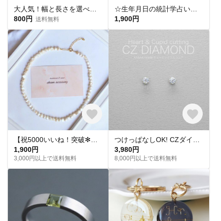
大人気！幅と長さを選べる銀テープストラップキット
☆生年月日の統計学占いから作る世界にひとつのパワーストーンブレスレット☆
800円
1,900円
送料無料
【祝5000いいね！突破✻】淡水パールネックレス
つけっぱなしOK! CZダイヤ スタッドピアス ハート&キューピッド 金属アレルギー対応 サージカルステンレス スキンピアス スキンジュエリー 繊細 華奢 シンプル 定番
1,900円
3,980円
3,000円以上で送料無料
8,000円以上で送料無料