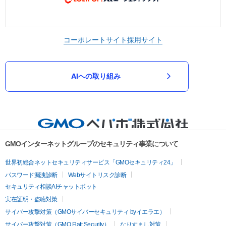
コーポレートサイト
採用サイト
AIへの取り組み
GMOインターネットグループのセキュリティ事業について
世界初総合ネットセキュリティサービス「GMOセキュリティ24」
パスワード漏洩診断
Webサイトリスク診断
セキュリティ相談AIチャットボット
実在証明・盗聴対策
サイバー攻撃対策（GMOサイバーセキュリティ byイエラエ）
サイバー攻撃対策（GMO Flatt Security）
なりすまし対策