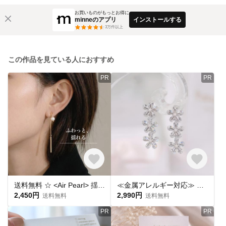
お買いものがもっとお得に
minneのアプリ
インストールする
3
万件以上
この作品を見ている人におすすめ
PR
PR
送料無料 ☆ <Air Pearl> 揺れる ・上品 ◆痛くないイヤリング ◆ 大人 華奢 入学式 卒業式 アレルギー対応 ◆イヤーカフ イヤカフ フープ ノンホール ノンホール
≪金属アレルギー対応≫ パールを添えたクリスタルフラワー | 痛くない 落ちない イヤリング | 花 ドロップ ジルコニア キラキラ デート シルバー ゆれる クリア
2,450円
2,990円
送料無料
送料無料
PR
PR