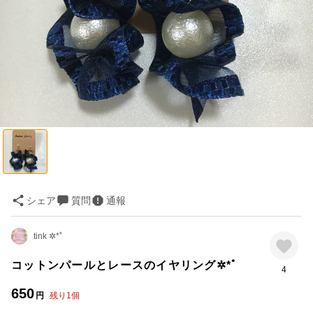
シェア
質問
通報
tink ✲*ﾟ
コットンパールとレースのイヤリング✲*ﾟ
4
650
円
残り
1
個