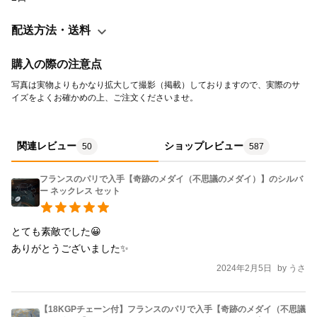
順次新デザインへと変更して製作させて頂きます。 ※写真は実物
よりもかなり拡大して撮影（掲載）しておりますので、実際のサ
配送方法・送料
イズをよくお確かめの上、ご注文くださいませ。 ◆サイズ・素材
・メダイ部分 / ゴールドカラー（合金製） 縦 2.0cm（突起部含
購入の際の注意点
む）× 横 1.2cm ・チェーン部分 / 約47cm（【16KGPより上質
写真は実物よりもかなり拡大して撮影（掲載）しておりますので、実際のサ
な18KGP/K18GP】の本金を使用した鍍金製）
イズをよくお確かめの上、ご注文くださいませ。
関連レビュー
ショップレビュー
50
587
フランスのパリで入手【奇跡のメダイ（不思議のメダイ）】のシルバ
ー ネックレス セット
とても素敵でした😀

ありがとうございました✨
2024年2月5日
by
うさ
【18KGPチェーン付】フランスのパリで入手【奇跡のメダイ（不思議