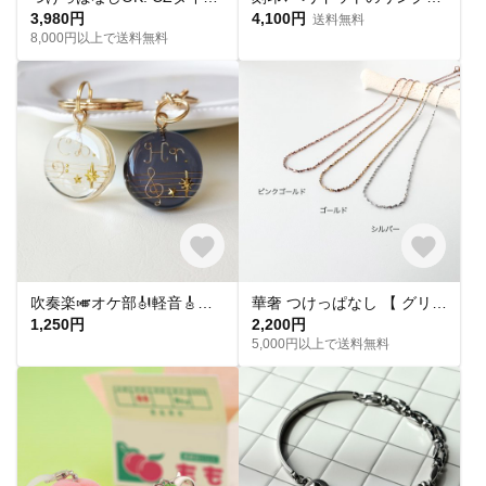
3,980円
4,100円
送料無料
8,000円以上で送料無料
吹奏楽🎺オケ部🎻軽音🎸合唱🎶楽器大好きなあなたに🎹パート譜キーホルダー🎼 ☆受注製作☆名入れ可、ギフトにも(青春応援、音楽、音符、ブラバン、ピアノ)
華奢 つけっぱなし 【 グリッターネックレス 】きらきら シンプル 水濡れ OK＊ゴールド シルバー ピンクゴールド 金アレ対応 オールシーズン プレゼント 夏
1,250円
2,200円
5,000円以上で送料無料