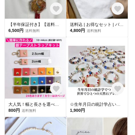
【半年保証付き】【送料無料】リース作 ループタイ 木彫り調のダイヤの時計①
送料込 | お得なセット | バロック淡水パールとコインネックレス
6,500円
4,800円
送料無料
送料無料
大人気！幅と長さを選べる銀テープストラップキット
☆生年月日の統計学占いから作る世界にひとつのパワーストーンブレスレット☆
800円
1,900円
送料無料