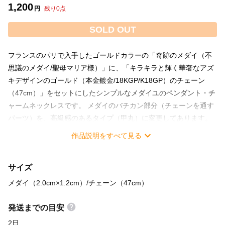
1,200
円
残り
0
点
SOLD OUT
フランスのパリで入手したゴールドカラーの「奇跡のメダイ（不
思議のメダイ/聖母マリア様）」に、「キラキラと輝く華奢なアズ
キデザインのゴールド（本金鍍金/18KGP/K18GP）のチェーン
（47cm）」をセットにしたシンプルなメダイユのペンダント・チ
ャームネックレスです。 メダイのバチカン部分（チェーンを通す
パーツ）を、高級感のあるタイプ（甲丸）に変更してあります。
【不思議のメダイ】とは、身に着けるだけで幸せになれると言わ
作品説明をすべて見る
れているメダル型チャームで、実際に数多くの奇跡が世界中で生
まれたことから「不思議のメダイ／奇跡のメダイ」として知られ
サイズ
るようになったそうです。 このメダイ発祥の地とされるパリの奇
跡のメダイ教会【CHAPELLE NOTRE DAME DE LA MEDAILLE
メダイ（2.0cm×1.2cm）/チェーン（47cm）
MIRACULEUSE】のメダイを使用してネックレスを製作しており
ます。 ※ゴールドメダイのデザインが「パリの奇跡のメダイ教
発送までの目安
会」にて新デザインへと変更されました。在庫が無くなり次第、
2日