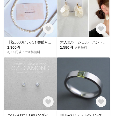
【祝5000いいね！突破✻】淡水パールネックレス
大人気✨ シェル ハンドメイド ピアス イヤリング チタンピアス 樹脂ピアス 夏ピアス シンプル
1,900円
1,580円
送料無料
3,000円以上で送料無料
つけっぱなしOK! CZダイヤ スタッドピアス ハート&キューピッド 金属アレルギー対応 サージカルステンレス スキンピアス スキンジュエリー 繊細 華奢 シンプル 定番
刻印♦︎ペリドットのリング♦︎天然石♦誕生石♦サージカルステンレス【square】