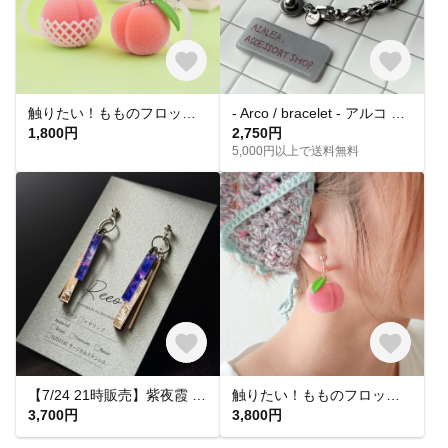
触りたい！もものフロッキーチャーム
- Arco / bracelet - アルコ オールステンレス シルバー ブレスレット
1,800円
2,750円
5,000円以上で送料無料
【7/24 21時販売】紫夜霞 SHIYAKA ピアス【大人 モード 紫 青 アクリルピアス 軽い 揺れる シンプル】
触りたい！もものフロッキーピアス&イヤリング
3,700円
3,800円