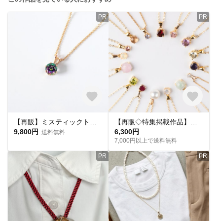
PR
PR
【再販】ミスティックトパーズ 一粒ネックレス◇6mm◇金属アレルギー対応【14kgf/サージカルステンレス】11月誕生石◇虹◇オーロラ◇花火◇MAY.K
【再販◇特集掲載作品】誕生石ネックレス【選べる14kgf/サージカルステンレス】金属アレルギー対応◇ギフト◇おすすめ◇MAY.Kセレクト
9,800円
6,300円
送料無料
7,000円以上で送料無料
PR
PR