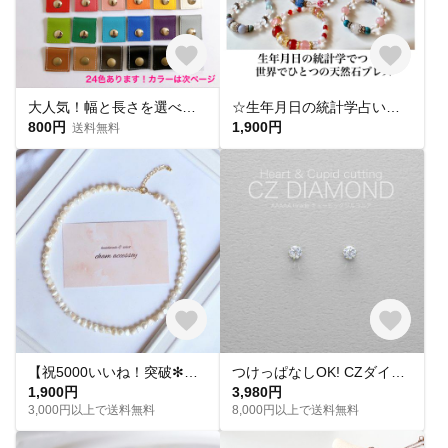
大人気！幅と長さを選べる銀テープストラップキット
☆生年月日の統計学占いから作る世界にひとつのパワーストーンブレスレット☆
800円
1,900円
送料無料
【祝5000いいね！突破✻】淡水パールネックレス
つけっぱなしOK! CZダイヤ スタッドピアス ハート&キューピッド 金属アレルギー対応 サージカルステンレス スキンピアス スキンジュエリー 繊細 華奢 シンプル 定番
1,900円
3,980円
3,000円以上で送料無料
8,000円以上で送料無料