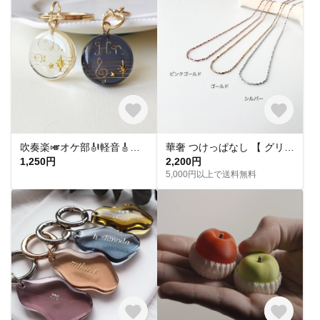
吹奏楽🎺オケ部🎻軽音🎸合唱🎶楽器大好きなあなたに🎹パート譜キーホルダー🎼 ☆受注製作☆名入れ可、ギフトにも(青春応援、音楽、音符、ブラバン、ピアノ)
華奢 つけっぱなし 【 グリッターネックレス 】きらきら シンプル 水濡れ OK＊ゴールド シルバー ピンクゴールド 金アレ対応 オールシーズン プレゼント 夏
1,250円
2,200円
5,000円以上で送料無料