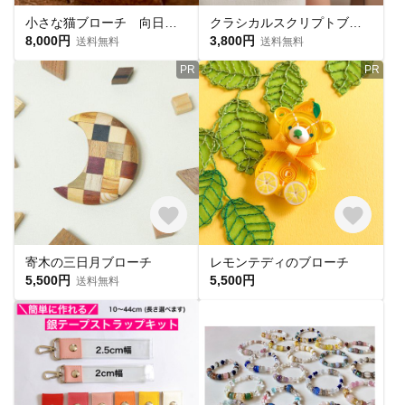
小さな猫ブローチ 向日葵帽子の豆ねこちゃん キジトラ猫 ゴッホ≪ひまわり≫ 【受注制作・猫好きさんへのギフトにも】
クラシカルスクリプトブローチ アンティーク調ゴールド｜上品なギフト【ebro20】
8,000円
3,800円
送料無料
送料無料
PR
PR
寄木の三日月ブローチ
レモンテディのブローチ
5,500円
5,500円
送料無料