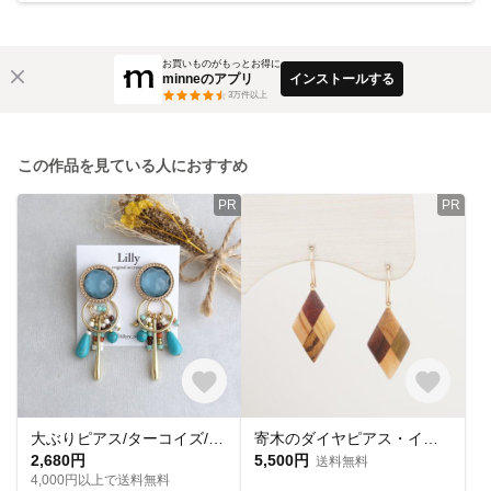
お買いものがもっとお得に
minneのアプリ
インストールする
3
万件以上
この作品を見ている人におすすめ
PR
PR
大ぶりピアス/ターコイズ/ゴールド/揺れる/春/夏/ビーズ/フープピアス イヤリング
寄木のダイヤピアス・イヤリング
2,680円
5,500円
送料無料
4,000円以上で送料無料