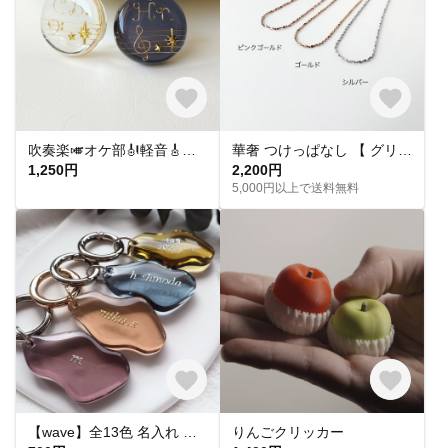
吹奏楽🎺オケ部🎻軽音🎸合唱🎶楽器大好きなあなたに🎹パート譜キーホルダー🎼 ☆受注製作☆名入れ可、ギフトにも(青春応援、音楽、音符、ブラバン、ピアノ)
華奢 つけっぱなし 【 グリッターネックレス 】きらきら シンプル 水濡れ OK＊ゴールド シルバー ピンクゴールド 金アレ対応 オールシーズン プレゼント 夏
1,250円
2,200円
5,000円以上で送料無料
【wave】全13色 名入れ レジン キーホルダー キーリング オーダーメイド プチギフト プレゼント バッグチャーム 席札 結婚式 入園 入学 卒業 送別 お揃い ペア 記念
りんごクリッカー