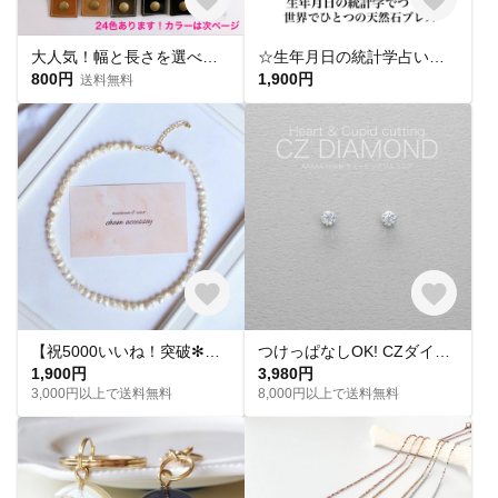
大人気！幅と長さを選べる銀テープストラップキット
☆生年月日の統計学占いから作る世界にひとつのパワーストーンブレスレット☆
800円
1,900円
送料無料
【祝5000いいね！突破✻】淡水パールネックレス
つけっぱなしOK! CZダイヤ スタッドピアス ハート&キューピッド 金属アレルギー対応 サージカルステンレス スキンピアス スキンジュエリー 繊細 華奢 シンプル 定番
1,900円
3,980円
3,000円以上で送料無料
8,000円以上で送料無料