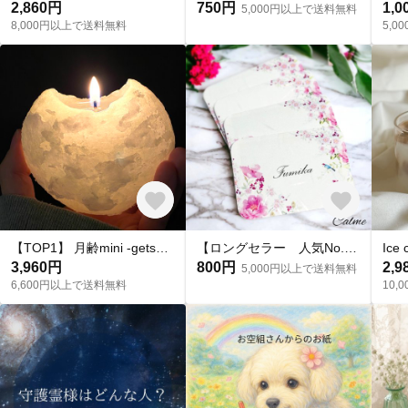
2,860円
750円
1,0
5,000円以上で送料無料
8,000円以上で送料無料
5,
【TOP1】 月齢mini -getsurei mini- キャンドル
【ロングセラー 人気No.1✨】天然アロマのペーパーサシェ（ローズ×ゼラニウムブレンド）4枚入（匂い袋/うつし香/文香/香り袋）カード型 お財布やバッグ、ケースなどお好みの場所に忍ばせて…
3,960円
800円
2,9
5,000円以上で送料無料
6,600円以上で送料無料
10