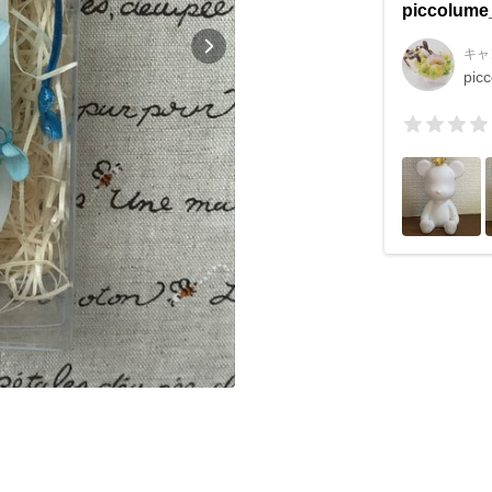
piccolum
キャ
pic