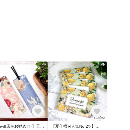
PR
PR
【New‼︎店主お勧め‼︎✨】天然アロマのブックサシェ（ローズ×ゼラニウムブレンド＆ラベンダー×ヒノキブレンド） 2枚入 しおり ブックマーク お好きな本にしのばせて…
【夏仕様☀️人気No.2✨】天然アロマのペーパーサシェ（レモン×ベルガモットブレンド）4枚入 （匂い袋/うつし香/文香/香り袋）カード型 お財布やバッグ、ケースなどお好みの場所に忍ばせて…