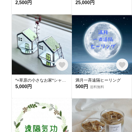
2,500円
25,000円
*+草原の小さなお家*シャインマスカット色とオリーブ色+オブジェ*キャンドルホルダー*ステンドグラス
満月一斉遠隔ヒーリング
5,000円
500円
送料無料