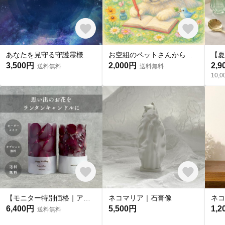
あなたを見守る守護霊様の物語をお伝えします 〜あなたのそばにいる愛の存在〜
お空組のペットさんからメッセージを受け取ります。〜今、飼い主様に伝えたいメッセージ、想い〜
3,500円
2,000円
2,9
送料無料
送料無料
10
【モニター特別価格｜アフターブーケ】お花を残すランタンキャンドル（2本セット）｜オーダーメイド
ネコマリア｜石膏像
ネコ
6,400円
5,500円
1,2
送料無料