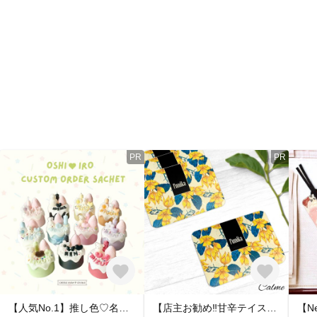
PR
PR
【人気No.1】推し色♡名入れcustom order sachet
【店主お勧め‼︎甘辛テイスト✨】天然アロマのペーパーサシェ（イランイラン&シトラスブレンド）4枚入（匂い袋/うつし香/文香/香り袋）カード型 お財布やバッグ、ケースなどお好みの場所に忍ばせて…