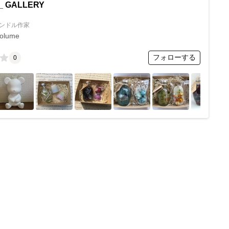
e_ GALLERY
ンドル作家
colume
フォローする
0