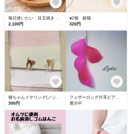
毎日使いたい 目玉焼き パスケース 本革 革 定期入れ ネームタグ
●2個 銀猫
2,100円
320円
猫ちゃんイヤリング(ノンホールピアス)
フェザーロング片耳ピアス ピンク×レッド
300円
展示中