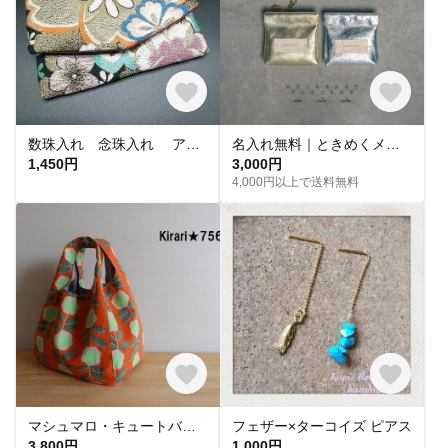
数珠入れ 念珠入れ アクセサリーケース ピルケース 小物入れ 高級袋帯 リメイク
名入れ無料｜ときめくメタリックポーチ｜高見えするメタリックカラー｜華やかなギフト・ペアにもおすすめ【バネ口】ミニポーチ カラビナ
1,450円
3,000円
4,000円以上で送料無料
マシュマロ・キュートバッグ （オレンジ X 花柄）F
フェザー×ターコイズ ピアス
3,800円
1,000円