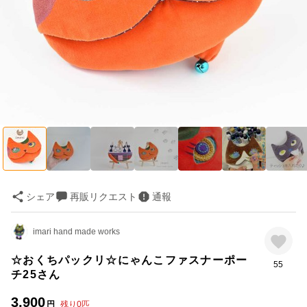
シェア
再販リクエスト
通報
imari hand made works
☆おくちパックリ☆にゃんこファスナーポー
55
チ25さん
3,900
円
残り
0
匹