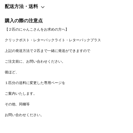
フェルトほか サイズ：約17ｃｍ×14cm（縦横の最大値） -----------
配送方法・送料
----------------------------------------------------------- ☆movie☆
https://youtu.be/kIK-dEFCYHQ -------------------------------------------
購入の際の注意点
------------- ギフトラッピング☆承ります☆ ご案内ページ＞＞
https://minne.com/items/24272745 ご希望の頂ける場合は、オプ
ションから選択をお願いします。 ----------------------------------------
---------------- Dカン加工レザーで取り付け加工いたします☆
https://minne.com/items/31400083 ご希望の場合は、オプション
から選択をお願いします。 ------------------------------------------------
-------- 一緒につけると更にたのし～♪ 別売り「ニクキュウ☆カン
バッヂ」 https://minne.com/items/25139090 --------------------------
------------------------------ 【たくさんのお声をありがとうございま
す】 ・交通系ICカードを入れて永くご愛顧いただいてます
https://www.instagram.com/p/CH9iwqgABco/?
utm_source=ig_web_copy_link ・お口からのティシュがなんとも
言えない可愛さです。 ・にゃんこさんの可愛さ、裏側や内側の布
の柄や色の合わせ方、 全てとても素敵でした。 触り心地も最高
です。 ・可愛くて見るたび笑顔になります☆ ・愛らしいお顔で、