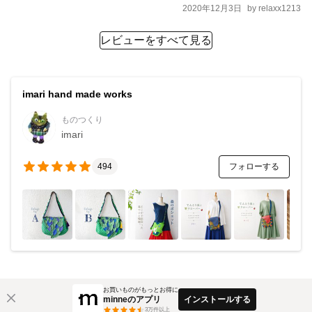
2020年12月3日
by
relaxx1213
レビューをすべて見る
imari hand made works
ものつくり
imari
フォローする
494
お買いものがもっとお得に
minneのアプリ
インストールする
3
万件以上