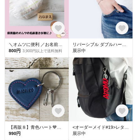
＼オムツに便利 ／お名前（おなまえ）消しゴムはんこ
リバーシブル ダブルハートブレスレット
800円
展示中
3,900円以上で送料無料
【再販８】青色ハート💙のキーホルダー 「名入れ無料」栃木レザーヌメ革
<オーダーメイド#19>レタリングレザーのバッグチャーム
990円
展示中