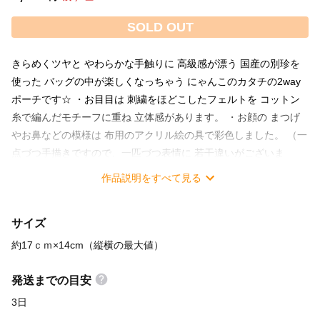
SOLD OUT
きらめくツヤと やわらかな手触りに 高級感が漂う 国産の別珍を
使った バッグの中が楽しくなっちゃう にゃんこのカタチの2way
ポーチです☆ ・お目目は 刺繍をほどこしたフェルトを コットン
糸で編んだモチーフに重ね 立体感があります。 ・お顔の まつげ
やお鼻などの模様は 布用のアクリル絵の具で彩色しました。 （一
点づつ手描きですので、一匹づつ表情に 若干違いがございま
す。） ・前面 フックで開けしめ☆ おくちがぱっくり開くので テ
作品説明をすべて見る
ィッシュや、ミニカイロ 携帯の充電器などを 収納できます。 ・
背面 ファスナーで開け閉め☆ チリンと鈴がなるしっぽが ファス
サイズ
ナーの持ち手になっていますので 持ちやすく、開け閉めしやすい
お作りです。 アクセサリーや、交通系ICカード、お薬など の収納
約17ｃｍ×14cm（縦横の最大値）
におすすめです。 ・猫生地 背面はもちろん 内側にも猫さんの生
地を使っています☆ お手元に届きましたら ぜひ、 チラッと覗い
発送までの目安
てみてくださいね。 ---------------------------------------------------------
3日
--------- 素材：別珍・コットン布・鈴・ファスナー・コットン糸・