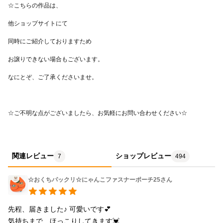
カバンを覗くと目が合います(*^_^*) ・可愛さと機能性が両立して
いるところがとても気に入りました！ ・ 電車の定期と鍵を入れた
り、収納力も抜群です！ ・ プレゼントした猫好きの友人も『どこ
の！？可愛い』と大興奮。 ------------------------------------------------
---------------------- ほかのにゃんこ作品 https://minne.com/@imari-
hmw?
q=%E7%8C%AB&input_method=typing&category_id=&commit=
-------------------------------------------------------- そのほか、ご不明な
点はお気軽にお問い合わせください。 ☆こちらの作品は、 ショッ
プサイトにて、同時にご紹介しておりますため お譲りできない場
合もございます。 なにとぞ、ご了承くださいませ。
関連レビュー
ショップレビュー
7
494
☆おくちパックリ☆にゃんこファスナーポーチ25さん
先程、届きました♪ 可愛いです💕

気持ちまで、ほっこりしてきます💓