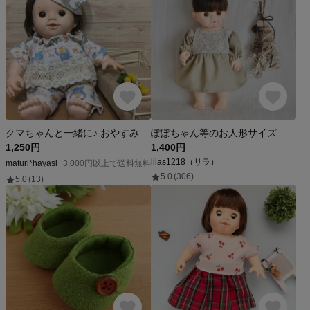
クマちゃんと一緒に♪ おやすみぽぽちゃん
ぽぽちゃん等のお人形サイズ レースの長袖ワンピース ベージュ
1,250円
1,400円
lilas1218（リラ）
maturi*hayasi
3,000円以上で送料無料
5.0
(306)
5.0
(13)