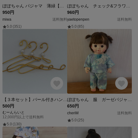
ぽぽちゃん パジャマ 薄緑【送料無料】
ぽぽちゃん チェック&フラワーワンピース ぽぽちゃん服
950円
960円
miwa
送料無料
yaetopenpen
送料無料
5.0
(351)
5.0
(85)
【３本セット】パール付きハンガー（メルちゃん、ぽぽちゃん）ゴールド
ぽぽちゃん 服 ガーゼパジャマ【全7種類】
500円
650円
むーんらいと
cheriM
送料無料
12,000円以上で送料無料
5.0
(25)
5.0
(130)