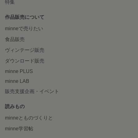
特集
作品販売について
minneで売りたい
食品販売
ヴィンテージ販売
ダウンロード販売
minne PLUS
minne LAB
販売支援企画・イベント
読みもの
minneとものづくりと
minne学習帖