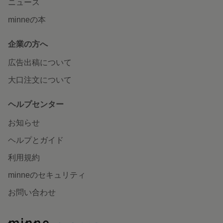
ニュース
minneの本
企業の方へ
広告出稿について
大口注文について
ヘルプセンター
お知らせ
ヘルプとガイド
利用規約
minneのセキュリティ
お問い合わせ