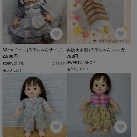
32cmドール ぽぽちゃんサイズ エプロンドレス うさ耳ボンネット バブーシュカ ドロワーズセット
再販★木製 ぽぽちゃん ハンガー ポポちゃん ドールハンガー 5本セット
2,800円
780円
SWEET AI SHOP
sizen0製作所
送料無料
5.0
(1613)
5.0
(117)