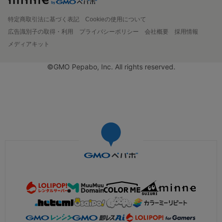
特定商取引法に基づく表記
Cookieの使用について
広告識別子の取得・利用
プライバシーポリシー
会社概要
採用情報
メディアキット
©GMO Pepabo, Inc. All rights reserved.