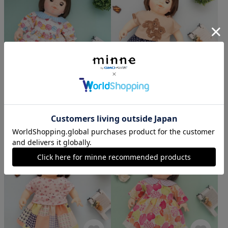
２段フリルワンピース（マカロン水色水玉）ぽぽちゃん
【２点セット】トレーナースカートセット（ピンクTパッチワーク）ぽぽちゃん
1,200円
1,000円
kamiyu（カミユ）
kamiyu（カミユ）
3,000円以上で送料無料
3,000円以上で送料無料
5.0
(1186)
5.0
(1186)