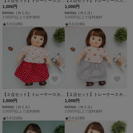
【２点セット】トレーナースカートセット（白花T水玉）ぽぽちゃん
【２点セット】トレーナースカートセット（クマピンクT花）ぽぽちゃん
1,000円
1,000円
kamiyu（カミユ）
kamiyu（カミユ）
3,000円以上で送料無料
3,000円以上で送料無料
5.0
(1186)
5.0
(1186)
【２点セット】トレーナースカートセット（白花T赤水玉）ぽぽちゃん
【２点セット】トレーナースカートセット（さくらんぼT水玉）ぽぽちゃん
1,000円
1,000円
kamiyu（カミユ）
kamiyu（カミユ）
3,000円以上で送料無料
3,000円以上で送料無料
5.0
(1186)
5.0
(1186)