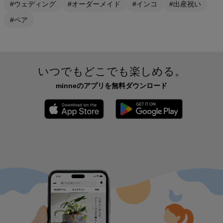
#ウェディング
#オーダーメイド
#インコ
#出産祝い
#ペア
いつでもどこでも楽しめる。
minneのアプリを無料ダウンロード