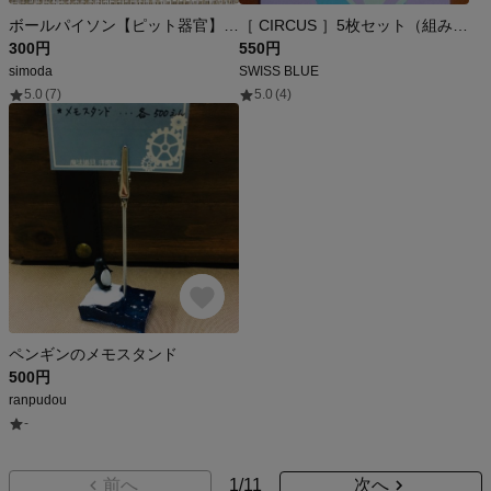
ボールパイソン【ピット器官】缶バッジ(白)
［ CIRCUS ］5枚セット（組み合わせ自由）
300円
550円
simoda
SWISS BLUE
5.0
(7)
5.0
(4)
ペンギンのメモスタンド
500円
ranpudou
-
前へ
1
/
11
次へ