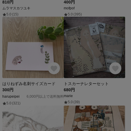
810円
400円
ムラマスカツユキ
mofpof
5.0
(15)
5.0
(395)
はりねずみ名刺サイズカード
トスカーナレターセット
300円
680円
marie
harupeipei
6,000円以上で送料無料
5.0
(39)
5.0
(321)