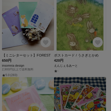
【ミニレターセット】FOREST
ポストカード / うさぎとかめ
650円
420円
insomnia design
えんじぇるあーと
2,900円以上で送料無料
-
5.0
(283)