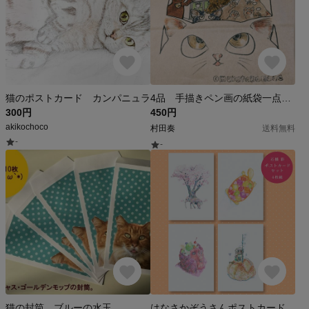
猫のポストカード カンパニュラ
4品 手描きペン画の紙袋一点物(送料無料)
300円
450円
akikochoco
村田奏
送料無料
-
-
猫の封筒 ブルーの水玉
はなさかぞうさんポストカードセット