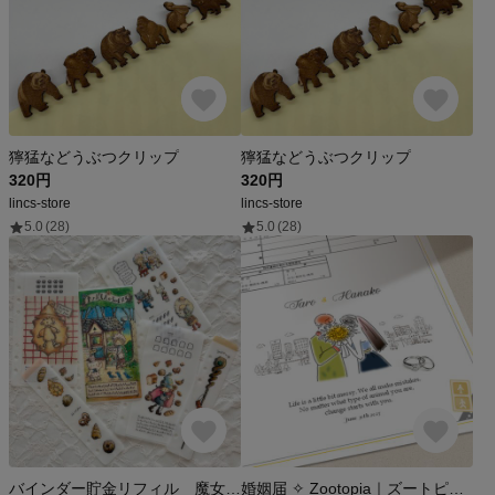
獰猛などうぶつクリップ
獰猛などうぶつクリップ
320円
320円
lincs-store
lincs-store
5.0
(28)
5.0
(28)
バインダー貯金リフィル 魔女のパン 4枚＋インデックス2枚付
婚姻届 ✧ Zootopia｜ズートピアイメージ｜ドレス｜動物｜街｜警察｜うさぎ｜キツネ｜ナチュラル｜シンプル｜かわいい｜おしゃれ｜名前入り［お名前/記念日お入れします◎］［役所へ提出できる婚姻届］