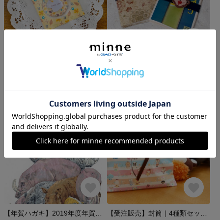
ラッピングシール✼リス
水引ばんどサル
300円
1,000円
yunchi
koyuzu719
5,000円以上で送料無料
5.0
(3)
5.0
(11)
【年賀ハガキ】2019年度年賀状 『亥年』5枚セット
【受注販売】封筒｜4種類セット（メッセージカード４種付き）