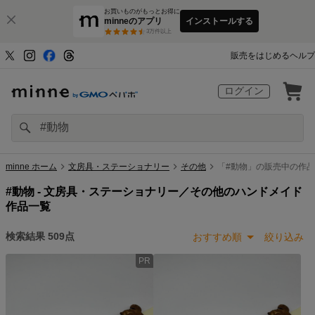
お買いものがもっとお得に
minneのアプリ
インストールする
3
万件以上
販売をはじめる
ヘルプ
ログイン
minne ホーム
文房具・ステーショナリー
その他
「#動物」の販売中の作品
#動物 -
文房具・ステーショナリー／その他のハンドメイド
作品一覧
検索結果
509
点
おすすめ順
絞り込み
PR