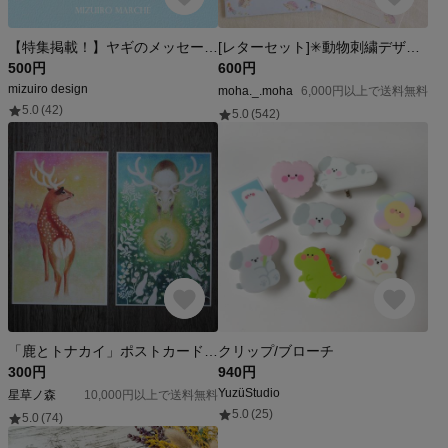
【特集掲載！】ヤギのメッセージカード ＋ グラシン封筒
[レターセット]✳︎動物刺繍デザイン✳︎ Colorful Hedgehog カラフルハリネズミ
500円
600円
mizuiro design
moha._.moha
6,000円以上で送料無料
5.0
(42)
5.0
(542)
「鹿とトナカイ」ポストカードセット
クリップ/ブローチ
300円
940円
YuzüStudio
星草ノ森
10,000円以上で送料無料
5.0
(25)
5.0
(74)