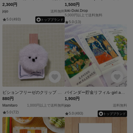
2,300円
1,500円
toki-Doki.Drop
jojo
送料無料
5,000円以上で送料無料
5.0
(493)
トップブランド
5.0
(13)
ビションフリーゼのクリップ 文房具 手帳 メモクリップ カード ウッドピンチ 雑貨
バインダー貯金リフィル girl and friends
880円
1,900円
Mamitaro
1,000円以上で送料無料
jojo
送料無料
5.0
(72)
5.0
(493)
トップブランド