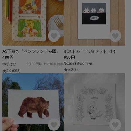
A5下敷き『ペンフレンド✒️💌』
ポストカード5枚セット（F)
480円
650円
Nozomi Kuromiya
ゆずはぴ
2,700円以上で送料無料
5.0
(3)
5.0
(668)