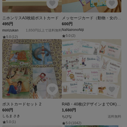
ニホンリスA3枚組ポストカード
メッセージカード（動物・女の子）
495円
600円
NaNaironoNiji
morizukan
1,650円以上で送料無料
5.0
(2)
5.0
(12)
ポストカードセット 2
RAB・40枚(2デザインまでOK)オーダー 名刺・ショップカード
600円
1,680円
しもま さき
ちびな
送料無料
5.0
(1)
5.0
(1042)