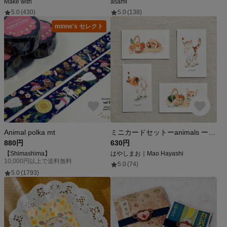
Make with
asami
5.0
(430)
5.0
(138)
minne's セレクト
Animal polka mt
ミニカードセットーanimals ー スマホ インナーシート メッセージカード 犬 猫 かわいい 動物
880円
630円
【Shimashima】
はやしまお｜Mao Hayashi
10,000円以上で送料無料
5.0
(74)
5.0
(1793)