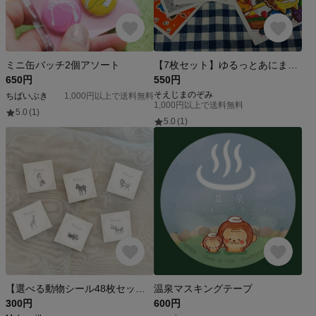
ミニ缶バッチ2個アソート
【7枚セット】ゆるっとあにまるずポストカード
650円
550円
そえじまのぞみ
ちばいぶき
1,000円以上で送料無料
1,000円以上で送料無料
5.0
(1)
5.0
(1)
【選べる動物シール48枚セット】・バレンタイン・サンキュー・ラッピング・シール
温泉マスキングテープ
300円
600円