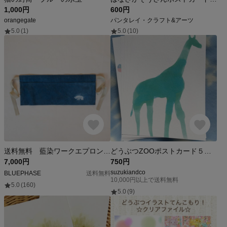
1,000円
600円
orangegate
パンタレイ・クラフト&アーツ
5.0
(1)
5.0
(10)
送料無料 藍染ワークエプロン クマ柄 10oz帆布 Indigo dyed サイズS
どうぶつZOOポストカード５枚セット きりん 象 ５種
7,000円
750円
suzukiandco
BLUEPHASE
送料無料
10,000円以上で送料無料
5.0
(160)
5.0
(9)