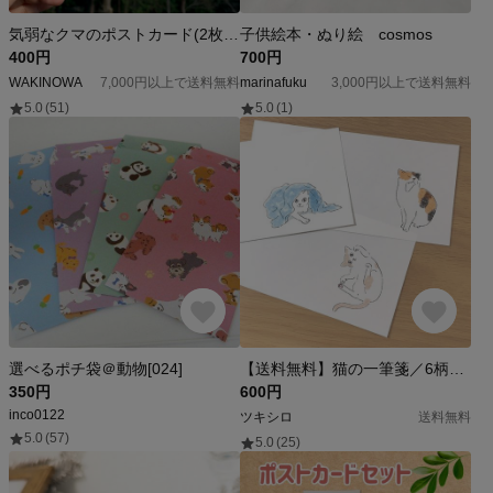
気弱なクマのポストカード(2枚入り)
子供絵本・ぬり絵 cosmos
400円
700円
WAKINOWA
7,000円以上で送料無料
marinafuku
3,000円以上で送料無料
5.0
(51)
5.0
(1)
選べるポチ袋＠動物[024]
【送料無料】猫の一筆箋／6柄30枚入り
350円
600円
inco0122
ツキシロ
送料無料
5.0
(57)
5.0
(25)