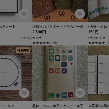
 | 勉強ノート
鍵標本のパスポートメモカバー@３種
2,600円
350円
mizuki
sakamocchann
送料無料
(455)
(3
特集掲載
スケジュールメモ
黒ねこのスマホ風スケジュール手帳（クラフト紙・コンパクトサイズ）
≪再販8≫黒