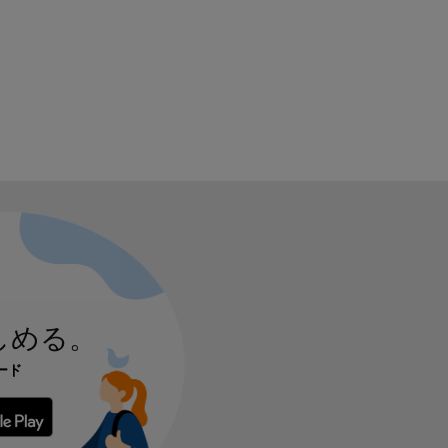
しめる。
ード