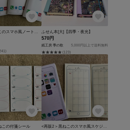
<再販＞黒ねこのスマホ風ノート（罫線・マス目・無地・ＴｏＤｏＬｉｓｔ）
ふせん本[大]【四季・夜光】
570円
紙工房 季の歌
5,000円以上で送料無料
241)
(123)
ねこの付箋シール
<再販2＞黒ねこのスマホ風スケジュール手帳