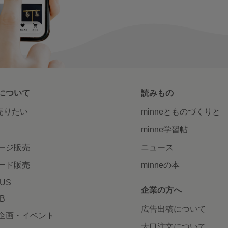
について
読みもの
で売りたい
minneとものづくりと
minne学習帖
ージ販売
ニュース
ード販売
minneの本
LUS
企業の方へ
AB
広告出稿について
企画・イベント
大口注文について