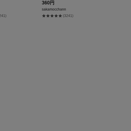
360円
sakamocchann
241)
(3241)