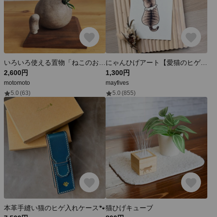
いろいろ使える置物「ねこのおしり」
にゃんひげアート【愛猫のヒゲをかわいいアートに♡】｜猫のひげ｜ヒゲ｜猫｜イラスト｜猫の髭
2,600円
1,300円
motomoto
mayfives
5.0
(63)
5.0
(855)
本革手縫い猫のヒゲ入れケース🐾
猫ひげキューブ