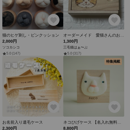
猫のヒゲ刺し・ピンクッション
オーダーメイド 愛猫さんのお髭入れ(=^ェ^=) #ウッドバーニング #うちの子
2,000円
1,300円
ソコカシコ
三毛猫はぁ〜ぶ
5.0
(147)
5.0
(317)
特集掲載
お名前入り遺毛ケース
ネコひげケース 【名入れ無料】飾って保管「ねこのひげ飾り 白」
2,300円
8,800円