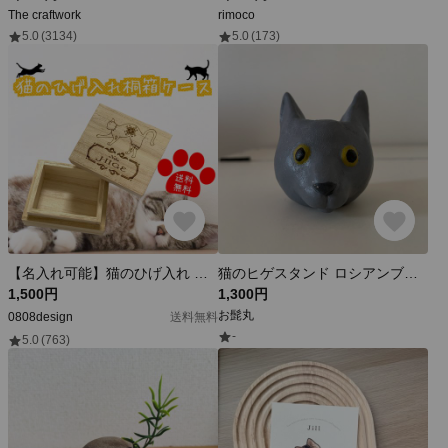
The craftwork
rimoco
5.0
(3134)
5.0
(173)
【名入れ可能】猫のひげ入れ 桐箱ケース 【送料無料】メモリアルボックス
猫のヒゲスタンド ロシアンブルー
1,500円
1,300円
お髭丸
0808design
送料無料
-
5.0
(763)