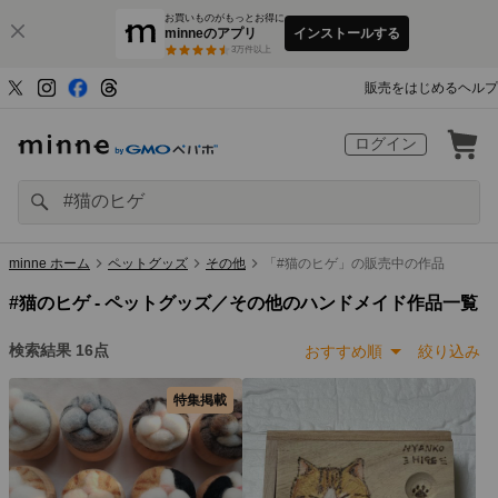
お買いものがもっとお得に
minneのアプリ
インストールする
3
万件以上
販売をはじめる
ヘルプ
ログイン
minne ホーム
ペットグッズ
その他
「#猫のヒゲ」の販売中の作品
#猫のヒゲ -
ペットグッズ／その他のハンドメイド作品一覧
検索結果
16
点
おすすめ順
絞り込み
特集掲載