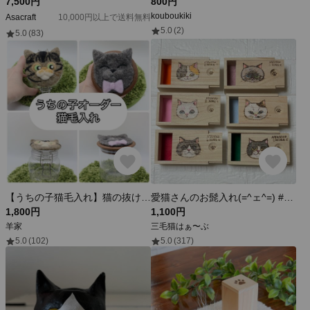
7,500円
800円
kouboukiki
Asacraft
10,000円以上で送料無料
5.0
(2)
5.0
(83)
【うちの子猫毛入れ】猫の抜け毛保存用／記念に残せる
愛猫さんのお髭入れ(=^ェ^=) #ウッドバーニング #うちの子
1,800円
1,100円
羊家
三毛猫はぁ〜ぶ
5.0
(102)
5.0
(317)