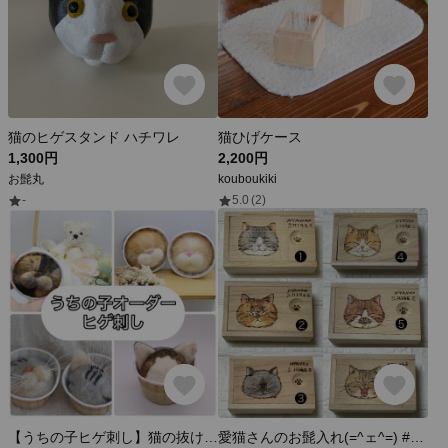
猫のヒゲスタンド ハチワレ
猫ひげケース
1,300円
2,200円
お髭丸
kouboukiki
-
5.0
(2)
【うちの子ヒゲ刺し】猫の抜けヒゲ保存用／記念に残せる
愛猫さんのお髭入れ(=^ェ^=) #ウッドバーニング #うちの子