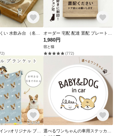
ねこ 倒れにくい 水飲み台 （名入れ可） オリジナル 犬 猫 うちの子
オーダー 宅配 配達 置配 プレート 木製 玄関 扉 表札 インターフォン
1,980円
宿と猫
72)
(772)
うちの子デザイン♪オリジナル ブランケット タオルケット 膝掛け おやすみマット 毛布 布団 お昼寝毛布 お昼寝 うちの子 犬 猫 写真入り ブランケット ひざ掛け オーダーメイド ペット 思い出
選べるワンちゃんの車用ステッカー/シール・マグネット・吸盤・ドラレコ有無も選べる/出産祝い/ギフト可 父の日