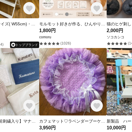
受注製作・Ｌサイズ( W55cm)・シャビー背板・D 35cm・H60cm＊背板ぺたんと倒せる仕様・(白)わんちゃん撮影用折り畳みベンチ
モルモット好きが作る、ひんやりボード【名入れ無料】小動物用 ひんやり台｜保冷剤付き｜モルモット・チンチラ・デグー対応
猫のヒゲ刺し
1,800円
2,000円
comoru
ソコカシコ
(1026)
(1
4)
トップブランド
大人気‼︎【お名前刺繍入り】マナーベルト ブラック再入荷‼︎✎𓈒𓂂𓏸 グリーン、ライトベージュ売り切れ
カフェマット♡ラベンダーブーケ♡直径58㎝
3,950円
10,000円