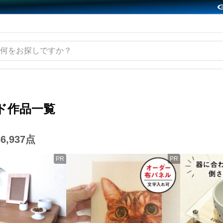
ド作品一覧
36,937
点
PR
PR