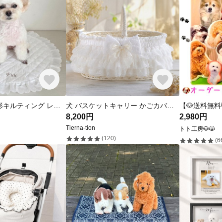
ネーム刺繍 円形キルティング レース カフェマット 犬用 ペットグッズ わんちゃん お出かけ 韓国生地 うちの子グッズ
犬 バスケットキャリー かごカバー フリル レース ホワイト｜撮影 お出かけ 小型犬
8,200円
2,980円
Tierna-tion
トト工房🐶😸
(120)
(6