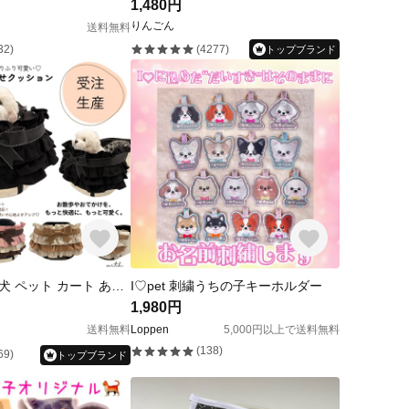
1,480円
りんごん
送料無料
32)
(4277)
トップブランド
【受注生産】犬 ペット カート あごのせクッション
I♡pet 刺繍うちの子キーホルダー
1,980円
送料無料
Loppen
5,000円以上で送料無料
(138)
69)
トップブランド