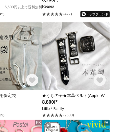
Rearea
6,600円以上で送料無料
45)
(477)
トップブランド
用保定袋
★うちの子★本革ベルト(Apple Watch・腕時計にも対応可能)
8,800円
Little＊Family
09)
(2500)
PR
PR