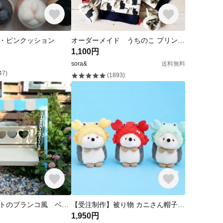
・ピンクッション
オーダーメイド うちのこ プリント ナスカンでくっ付く ティッシュケース ポケット付き チャーム付き 犬 猫 オリジナル ポーチ うちのこ グッズ
1,100円
sora&
送料無料
47)
(1893)
新製品 ハートのブランコ風 ベンチ 組みたて式
【受注制作】被り物 カニさん帽子🦀✨️
1,950円