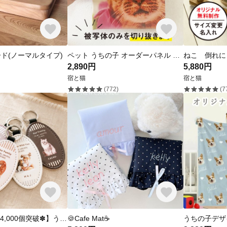
ド(ノーマルタイプ)
ペット うちの子 オーダーパネル 帆布パネル 【切り抜き印刷】 記念 出産祝い 犬 猫 名入れギフト
2,890円
5,880円
宿と猫
宿と猫
(772)
(7
【✽累計販売数4,000個突破✽】うちの子レザーキーホルダー｜写真 オーダーメイド 名入れ｜キーリング 革 チャーム｜ギフト プレゼント｜犬 猫 子ども インコ ペット｜うちの子グッズ
🍪Cafe Mat☕️