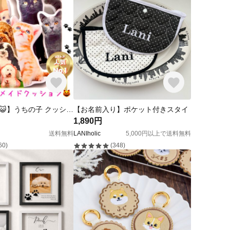
【🐶送料無料😺】うちの子 クッション うちの子グッズ 親バカクッション ペット クッション 写真 オリジナル メモリアル プレゼント 犬 猫 馬 小鳥 ハムスター 兎 オーダー✨🐕🐈
【お名前入り】ポケット付きスタイ
1,890円
送料無料
LANIholic
5,000円以上で送料無料
60)
(348)