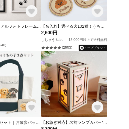
ペット メモリアルフォトフレーム 名入れ オーダーメイド 肉球 足形 写真立て 犬猫 うちの子グッズ 虹の橋 手元供養 遺影 透明 クリア ギフト 命日 誕生日 記念 ペットの命名書
【名入れ】選べる犬102種！うちの子刺繍ネームタグ【クッキーシリーズ】 犬 クリスマス ギフト 迷子札 名札 キーホルダー バッグチャーム 韓国
2,600円
ししゅう kabu
13,000円以上で送料無料
540)
(2903)
トップブランド
うちの子３点セット｜お散歩バッグ｜パスケース｜キーホルダー｜ 似顔絵・名入れ 犬｜プレゼント/誕生日/母の日｜多頭OK・データ付き
【お急ぎ対応】名前ランプカバー*ペット用お盆* 提灯 初盆 名入れ 犬 猫 オーダーメイド ライト 木製 虹の橋 うちの子 ペット用仏具 肉球 コンパクト 省スペース ナチュラル ライト モダン
8,700円