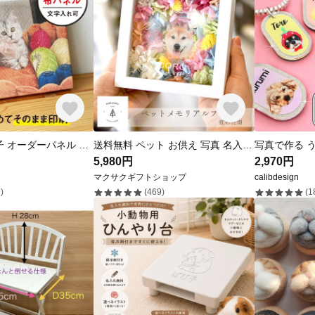
ペット うちの子 オーダーパネル 帆布パネル 【そのまま印刷】 記念 出産祝い 犬 猫 出産 子ども 名入れギフト
送料無料 ペット お供え 写真 名入れ 花 虹 ペット仏壇 犬 猫 うさぎ 贈り物 ペット供養 お悔やみ 【虹の花畑】M-frame005
5,980円
2,970円
マクサクギフトショップ
calibdesign
)
(469)
(1