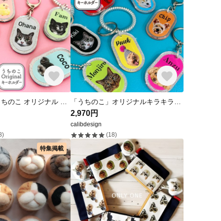
写真で作る うちのこ オリジナル キーホルダー パステルカラー 愛犬 愛猫 ペット 犬 猫 推し活 うちの子
「うちのこ」オリジナルキラキラキーホルダ Vividカラー - うちの子をもっと愛おしく - 写真を送って簡単に作れます☆
2,970円
calibdesign
8)
(18)
特集掲載