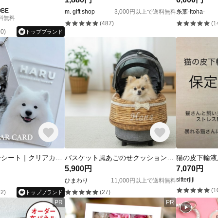
OBE
m. gift shop
3,000円以上で送料無料
糸葉-itoha-
送料無料
(487)
(1
0)
トップブランド
スマホインナーシート｜クリアカード｜うちの子グッズ｜スマホケース｜キーホルダー｜写真入りキーホルダー｜フォトグッズ｜名入れ｜プチギフト｜アクスタ｜メモリアル｜アクリル｜チャーム
バスケット風あごのせクッション カートクッション お名前刺繍 うちの子刺繍 コンフォーター カートカバー カゴバッグ風
猫の皮下輸液
5,900円
7,070円
sitterjiji
ひまわり
11,000円以上で送料無料
(1
2)
(27)
トップブランド
PR
PR