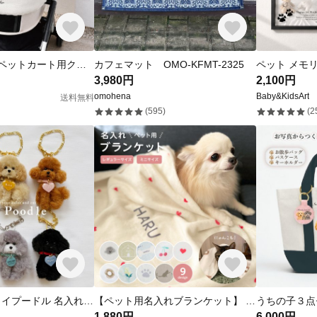
【3点セット】ペットカート用クッション 水玉 ドット コットン カバー あごのせクッション チャーム
カフェマット OMO-KFMT-2325
3,980円
2,100円
omohena
Baby&KidsArt
送料無料
(595)
(2
【受注制作】トイプードル 名入れバッグチャーム
【ペット用名入れブランケット】 9柄 ミニ 毛布 タオルケット ふわふわ 犬 猫 うちの子 わんちゃん ねこちゃん お昼寝 防寒対策 冷房対策 ギフト お誕生日 おしゃれ 名入れ 北欧 日本製
1,880円
6,000円