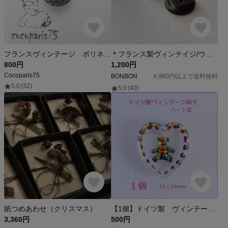
フランスヴィンテージ ポリネシア Silver S
＊フランス製ヴィンテイジ/ウッドボタン＊
800円
1,200円
Cocoparis75
BONBON
4,980円以上で送料無料
5.0
(32)
5.0
(40)
紙つめあわせ（クリスマス）
【1個】ドイツ製 ヴィンテージ硝子 15ｍｍ インタリオガラス チャーム パーツ ハート型 テディベア ヴィトレイルミディアム ペンダント加工できます
3,360円
500円