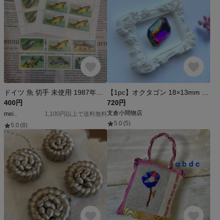
ドイツ 魚 切手 未使用 1987年発行 14枚
【1pc】オクタゴン 18×13mm 西ドイツ ヴィンテージ ストーン ボルケーノ ヴィトレイル バミューダ
400円
720円
支倉小間物店
mei..
1,100円以上で送料無料
5.0
(5)
5.0
(8)