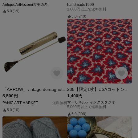
AntiqueArtNozomi古美術希
handmade1999
2,000円以上で送料無料
5.0
(19)
5.0
(240)
「ARROW」vintage demagnetizer
205【限定1枚】USAコットン フィードサック はぎれ ヴィンテージ生地
5,500円
1,400円
マーサキルティングスタジオ
PANIC ART MARKET
送料無料
5,000円以上で送料無料
5.0
(10)
5.0
(308)