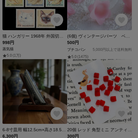
猫 ハンガリー 1968年 外国切手8種 未使用【猫切手 素材】
(6個) ヴィンテージパーツ ベルフラワー 6×8mm USA
998円
500円
蒸気猫
プチコパン
5,000円以上で送料無料
5.0
(1万)
5.0
(1475)
6-8寸皿用 幅12.5cm×高さ18.5cm 奥行き18cm 皿立て インテリア用具 木製
20個 レッド 角型ミニ アンティーク フランスビーズ デッドストック 146
6,300円
300円