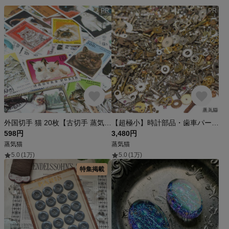
PR
PR
外国切手 猫 20枚【古切手 蒸気猫素材】
【超極小】時計部品・歯車パーツ 10g【スチームパンク 時計パーツ】
598円
3,480円
蒸気猫
蒸気猫
5.0
(1万)
5.0
(1万)
特集掲載