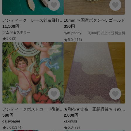
アンティーク レース針＆目打ちセット
18mm 〜国産ボタン〜5 ゴールド
11,500円
350円
ツムギ＆ステラー
sym-phony
3,000円以上で送料無料
5.0
(3)
5.0
(413)
アンティークポストカード復刻版 ”To my Valentine”【U.S.A.】DA-PCV009
★和布★古布 正絹丹後ちりめん地 訪問着 ハギレ（紫 青海波柄）172㎝【n1221157855】
580円
2,000円
daisypaper
kakinuki
5.0
(1374)
5.0
(79)