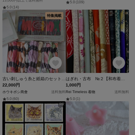
13,000円以上で送料無料
5.0
(109)
5.0
(14)
特集掲載
古い刺しゅう糸と紙箱のセット・フランス
はぎれ・古布 №２【和布着物はぎれ15枚セット】つまみ細工、パッチワーク、小物作りに
22,000円
1,000円
ホウキボシ商會
送料無料
Rei Timeless 着物
送料無料
5.0
(60)
5.0
(1)
PR