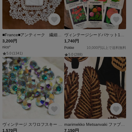
■France■アンティーク 繊細ドイリー 撮影 製作 ディスプレイに 26.5cm
ヴィンテージシードパケット12枚セット v ジャンクジャーナル
3,200円
1,740円
nico*
Pokke
10,000円以上で送料無料
5.0
(1341)
5.0
(288)
ヴィンテージ スワロフスキー art.1100 CRYSTAL AURORE BOREALE ss40 18個 バラ売り
marimekko Metsanvaki ファブリック 48cm×60cm ブラウン マリメッコ メトサンヴァキ 北欧雑貨 ヴィンテージ 北欧ヴィンテージ アンティーク ヴィンテージクロス
1,570円
7,150円