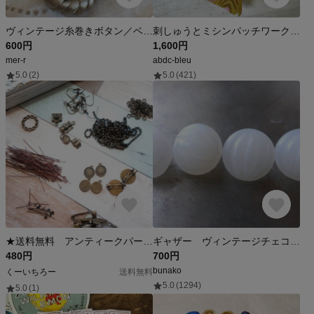
ヴィンテージ糸巻きボタン／ベージュ（ヴィンテージ パスマントリーボタン）
刺しゅうとミシンパッチワークのピンクッション
600円
1,600円
mer-r
abdc-bleu
5.0
(2)
5.0
(421)
★送料無料 アンティークパーツ アソート 福袋
ギャザー ヴィンテージチェコガラスボタンCzech Glass Button４個
480円
700円
bunako
くーいちろー
送料無料
5.0
(1294)
5.0
(1)