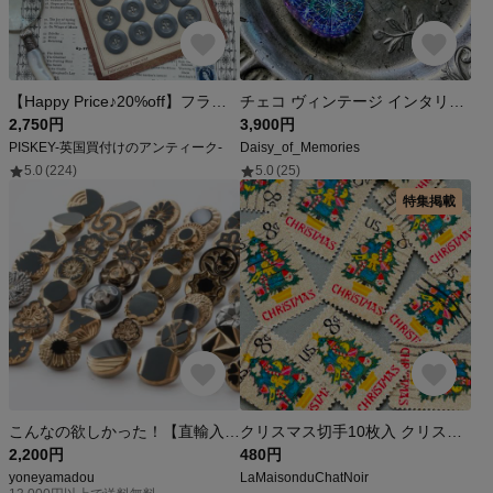
【Happy Price♪20%off】フランスヴィンテージ ボタンシート 24個セット ライトグレー/ Φ22.5mm
チェコ ヴィンテージ インタリオガラス ストーン 万華鏡 ブルー グリーン パープル
2,750円
3,900円
PISKEY-英国買付けのアンティーク-
Daisy_of_Memories
5.0
(224)
5.0
(25)
特集掲載
こんなの欲しかった！【直輸入】アンティークチェコガラスボタン：ゴールド、プラチナ、ブラック、アールデコ調（18mm、16mm）GBB004 ジャケット（前）、スカート、パンツ用
クリスマス切手10枚入 クリスマスツリーの刺繡図案 アメリカ（外国切手・古切手）｜アンティーク・ヴィンテージ
2,200円
480円
yoneyamadou
LaMaisonduChatNoir