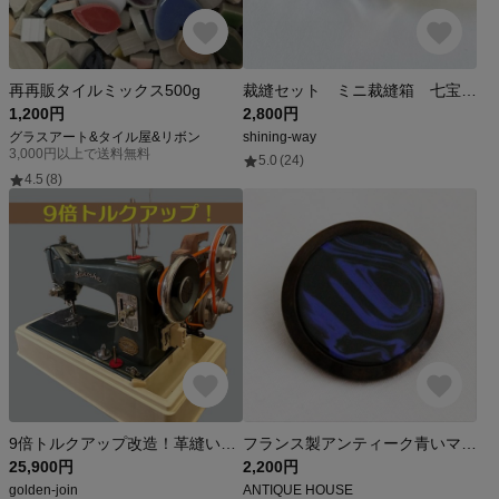
再再販タイルミックス500g
裁縫セット ミニ裁縫箱 七宝焼 水色グラデーション
1,200円
2,800円
グラスアート&タイル屋&リボン
shining-way
3,000円以上で送料無料
5.0
(24)
4.5
(8)
9倍トルクアップ改造！革縫いセイコー社ミシン 本体ケース付き
フランス製アンティーク青いマーブル模様の石入りボタン（No.3122）
25,900円
2,200円
golden-join
ANTIQUE HOUSE