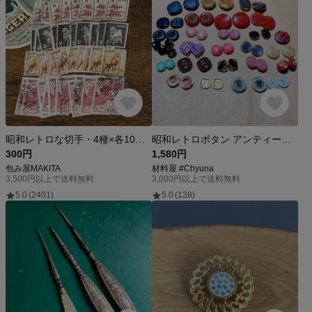
昭和レトロな切手・4種×各10枚枚☆使用済み切手・古切手【mc】
昭和レトロボタン アンティークボタン 詰め合わせセット
300円
1,580円
包み屋MAKITA
材料屋 #Chyuna
3,500円以上で送料無料
3,000円以上で送料無料
5.0
(2401)
5.0
(138)