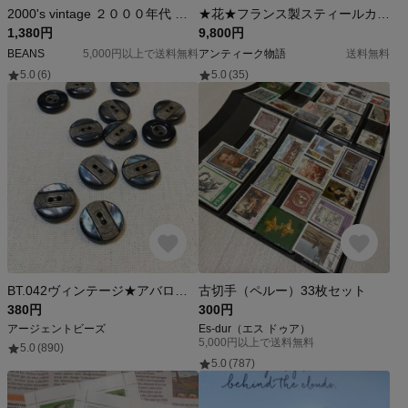
2000's vintage ２０００年代 ヴィンテージ フランス製 ３色のキノコのボタン きのこ ６個セット
★花★フランス製スティールカットのバックル★1920年前後★
1,380円
9,800円
BEANS
5,000円以上で送料無料
アンティーク物語
送料無料
5.0
(6)
5.0
(35)
BT.042ヴィンテージ★アバロンシェルとメタルのルーサイトボタン(2個セット)
古切手（ペルー）33枚セット
380円
300円
アージェントビーズ
Es-dur（エス ドゥア）
5,000円以上で送料無料
5.0
(890)
5.0
(787)