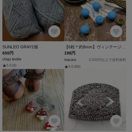
SUNLEO GRAY2個
【6粒＊約8mm】ヴィンテージJAPANガラスビーズ（チェリーブランド）《ターコイズブルー》
650円
198円
chigu textile
macaro
3,500円以上で送料無料
5.0
(9)
5.0
(89)