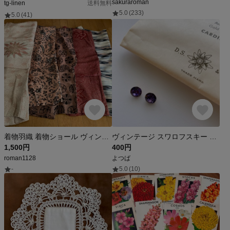
sakuraroman
tg-linen
送料無料
5.0
(233)
5.0
(41)
着物羽織 着物ショール ヴィンテージ 古布
ヴィンテージ スワロフスキー SWAROVSKI art.1100 SS39 カーディナル 2個
1,500円
400円
roman1128
よつば
-
5.0
(10)