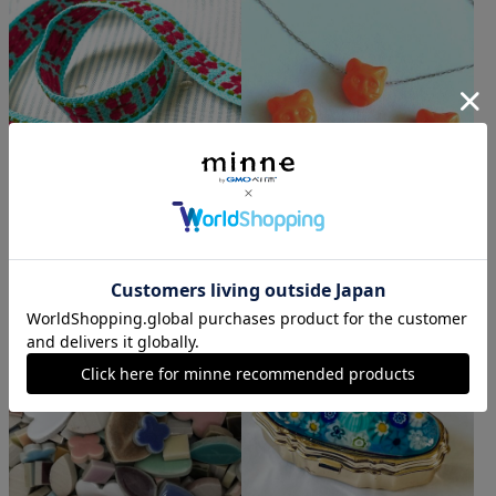
｛1m｝西ドイツビンテージの毛糸の織リボンテープ
2個 チェコ製猫のガラスビーズ オレンジ
780円
360円
Chantal Trim
6,900円以上で送料無料
Daz Dee
2,500円以上で送料無料
5.0
(185)
5.0
(4240)