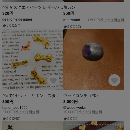
4個 // スクエアパーツ レザーパーツ レザークラフト レザーチャーム 楕円パーツ レザー フェイクレザー アクセサリーパーツ 連結パーツ パーツ
角カン
320円
350円
dear-time designer
Kansworld
1,500円以上で送料無料
5.0
(157)
5.0
(117)
4個で1セット リボン スタッズ 鋲 ゴールド ヴィンテージ パーツ
ウッドコンチョ#02
300円
3,000円
handmade1999
碧wood works
2,000円以上で送料無料
10,000円以上で送料無料
5.0
(240)
5.0
(1)