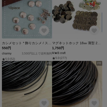
カシメセット * 飾りカシメ / スマイル にこちゃん * シルバー / 10個
マグネットホック 18㎜ 薄型 20組 ブラック ハンドメイド材料
550円
1,750円
M★B craft
charmy
3,500円以上で送料無料
5.0
(277)
5.0
(52)
PR
PR