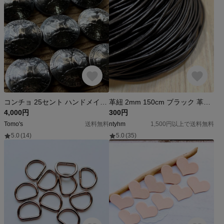
コンチョ 25セント ハンドメイド レザークラフト
革紐 2mm 150cm ブラック 革ひも 丸紐 丸ひも 牛革 レザー ハギレ
4,000円
300円
Tomo's
送料無料
ntyhm
1,500円以上で送料無料
5.0
(14)
5.0
(35)