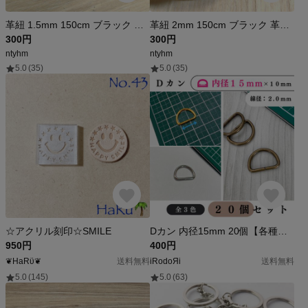
革紐 1.5mm 150cm ブラック 革ひも 丸紐 丸ひも 牛革 レザー ハギレ
革紐 2mm 150cm ブラック 革ひも 丸紐 丸ひも 牛革 レザー ハギレ
300円
300円
ntyhm
ntyhm
5.0
(35)
5.0
(35)
☆アクリル刻印☆SMILE
Dカン 内径15mm 20個【各種割引有り→詳細は説明文】【送料0円】アクセサリーパーツ・ハンドメイド素材・レザークラフト・金具【全3色：ゴールド シルバー アンティーク調】
950円
400円
❦HaRϋ❦
送料無料
iRodoЯi
送料無料
5.0
(145)
5.0
(63)