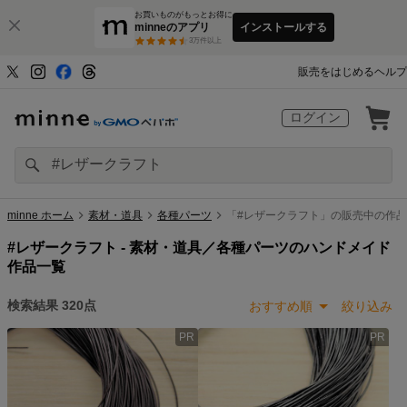
お買いものがもっとお得に
minneのアプリ
インストールする
3
万件以上
販売をはじめる
ヘルプ
ログイン
minne ホーム
素材・道具
各種パーツ
「#レザークラフト」の販売中の作品
#レザークラフト -
素材・道具／各種パーツのハンドメイド
作品一覧
検索結果
320
点
おすすめ順
絞り込み
PR
PR