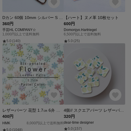
Dカン 60個 10mm シルバー S 手芸 資材
【ハート】ヌメ革 10枚セット
360円
600円
手芸HL COMPANY☆
Domonjyo.Hartriegel
1,000円以上で送料無料
6,500円以上で送料無料
5.0
(140)
5.0
(25)
レザーパーツ 花型 1.7㎝ 6弁 パステルカラー 8枚入り
4個// スクエアパーツ レザーパーツ レザークラフト レザーチャーム 楕円パーツ レザー フェイクレザー アクセサリーパーツ 連結パーツ パーツ
400円
320円
dear-time designer
HMK
8,000円以上で送料無料
5.0
(157)
5.0
(1048)