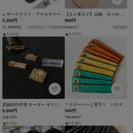
レザークラフト・アクセサリー用 刻印 アルファベット ３㎜
【ヌメ革タグ】10枚 キーホルダー丸型 コードクリップなどに レザークラフト ハンドメイド
2,200円
990円
Y.L.WORKS
3,000円以上で送料無料
finder3♡
送料無料
5.0
(43)
5.0
(67)
真鍮刻印作成 オーダー オリジナル刻印 オーダーメイド
＊クローバーと英字＊ パステルカラー 革タグ 床革 ハンドメイド 9枚
5,000円
540円
はある🐑
*karakuro*
5.0
(6)
5.0
(62)