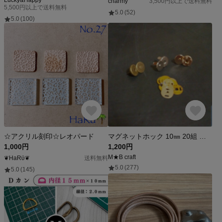
charmy
3,500円以上で送料無料
5,500円以上で送料無料
5.0
(52)
5.0
(100)
☆アクリル刻印☆レオパード
マグネットホック 10㎜ 20組 ハンドメイド材料
1,000円
1,200円
M★B craft
❦HaRϋ❦
送料無料
5.0
(277)
5.0
(145)