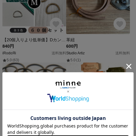
【20個入りより低単価】Dカン 内径15mm 60個【各種割引有り→詳細は説明文】【送料0円】【全3色：ゴールド シルバー アンティーク調】
革紐
840円
600円
iRodoЯi
送料無料
Studio Artiz
送料無料
5.0
(63)
5.0
(1)
【KAMON】丸カン 内径38㎜ 線径3.2㎜ アンティークゴールドA 10個セット ハンドクラフト 手芸 レザークラフト パーツ ＃2402
＊英字＊ マルチカラー 栃木レザー チビタグ 革タグ ハンドメイド 10枚