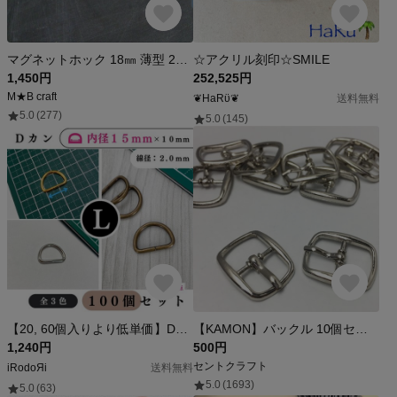
マグネットホック 18㎜ 薄型 20組 ハンドメイド材料
☆アクリル刻印☆SMILE
1,450円
252,525円
M★B craft
❦HaRϋ❦
送料無料
5.0
(277)
5.0
(145)
【20, 60個入りより低単価】Dカン 内径15mm 100個【各種割引有り→詳細は説明文】【送料0円】【全3色：ゴールド シルバー アンティーク調】
【KAMON】バックル 10個セット ベルト幅12㎜ シルバー パーツ 金具 日型 美錠（尾錠） クラフトパーツ ＃2391
1,240円
500円
セントクラフト
iRodoЯi
送料無料
5.0
(1693)
5.0
(63)