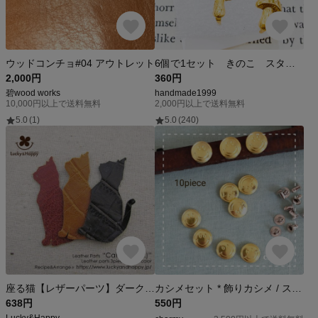
ウッドコンチョ#04 アウトレット
6個で1セット きのこ スタッズ 鋲 ゴールド ヴィンテージ パーツ
2,000円
360円
碧wood works
handmade1999
10,000円以上で送料無料
2,000円以上で送料無料
5.0
(1)
5.0
(240)
座る猫【レザーパーツ】ダークアソート（3個入り）
カシメセット * 飾りカシメ / スマイル にこちゃん * ゴールド / 10個
638円
550円
Lucky&Happy