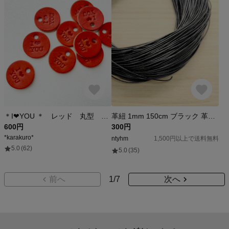
＊I❤︎YOU ＊ レッド 丸型 革タグ ハンドメイド 10枚
革紐 1mm 150cm ブラック 革ひも 丸紐 丸ひも レザー ハギレ
600円
300円
*karakuro*
ntyhm
1,500円以上で送料無料
5.0
(62)
5.0
(35)
前へ
1
/
7
次へ