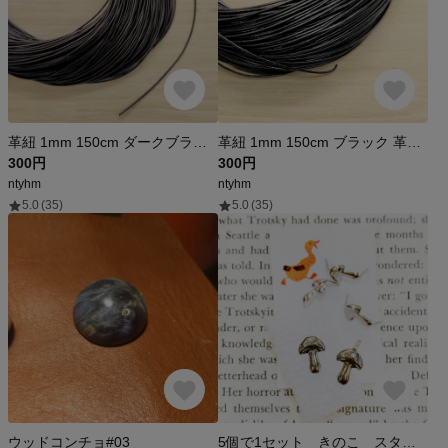
革紐 1mm 150cm ダークブラウン 革ひも 丸紐 丸ひも レザー ハギレ
革紐 1mm 150cm ブラック 革ひも 丸紐 丸ひも レザー ハギレ
300円
300円
ntyhm
ntyhm
5.0
(35)
5.0
(35)
ウッドコンチョ#03
5個で1セット きのこ スタッズ 鋲 シルバー ヴィンテージ パーツ マッシュルーム レア