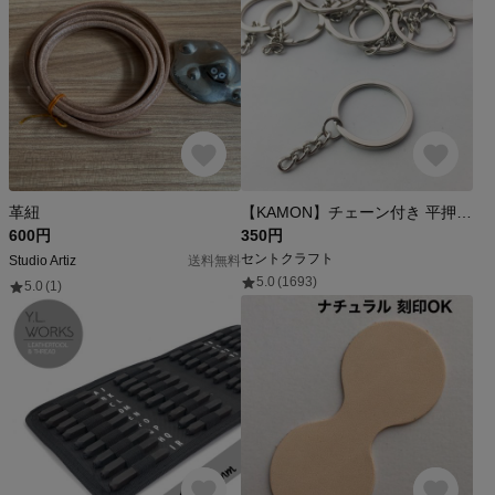
革紐
【KAMON】チェーン付き 平押し二重リング シルバー 10個セット 内径25㎜ キーリング キーホルダー ダブルリング パーツ 二重カン #2336
600円
350円
セントクラフト
Studio Artiz
送料無料
5.0
(1693)
5.0
(1)