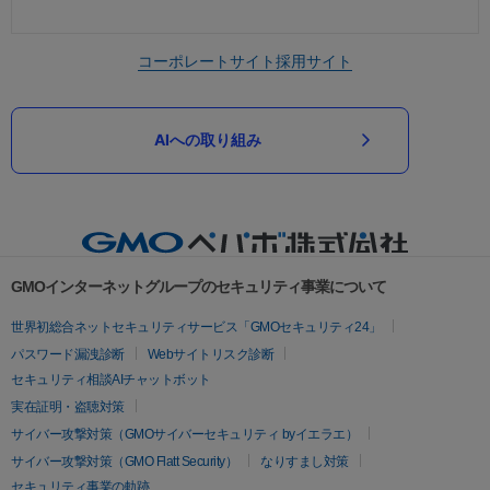
コーポレートサイト
採用サイト
AIへの取り組み
GMOインターネットグループのセキュリティ事業について
世界初総合ネットセキュリティサービス「GMOセキュリティ24」
パスワード漏洩診断
Webサイトリスク診断
セキュリティ相談AIチャットボット
実在証明・盗聴対策
サイバー攻撃対策（GMOサイバーセキュリティ byイエラエ）
サイバー攻撃対策（GMO Flatt Security）
なりすまし対策
セキュリティ事業の軌跡