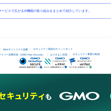
ービスで広がるAI機能の取り組みをまとめて紹介しています。
セキュリティ相談AIチャットボット
Webサイトリスク診断
セキュリティ事業の軌跡
サイバー攻撃対策（GMO Flatt Security）
なりすまし対策