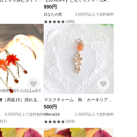
マスクチャーム１０※挟むタイプのオプションあります※
【10%OFF】どんぐりチャーム♦︎カシ ダークブラウン
990円
日なたの窓
3,600円以上で送料無料
)
(390)
🍁Thanks100❣️［再販15］揺れる紅葉🍁のマスクチャーム 紅葉 和装 成人式 卒業式 七五三
マスクチャーム 秋 カーネリアン 天然石 クローバー オレンジ 木の実 マスクイヤリング
500円
8,000円以上で送料無料
littlecat18
1,500円以上で送料無料
427)
(203)