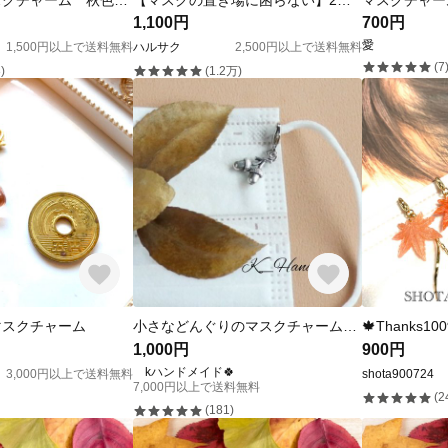
オレンジ マスクチャーム 秋色 ハロウィンカラー チェコビーズ ファスナーチャーム
【マスクの置き場に困らない】2WAY！秋のマスクストラップ/マスクチェーン/メガネチェーン
1,100円
700円
愛
1,500円以上で送料無料
ハルサク
2,500円以上で送料無料
(7
)
(1.2万)
マスクチャーム
小さなどんぐりのマスクチャーム 銀色 (マスクなしチャームのみ)
1,000円
900円
kハンドメイド🍀
3,000円以上で送料無料
shota900724
7,000円以上で送料無料
(2
(181)