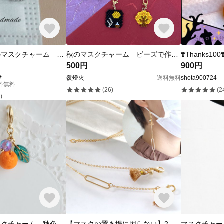
小さなブドウのマスクチャーム 銀色 (マスクなしチャームのみ)
秋のマスクチャーム ビーズで作った小さなアクセサリー
500円
900円

覆燈火
送料無料
shota900724
送料無料
(26)
(2
)