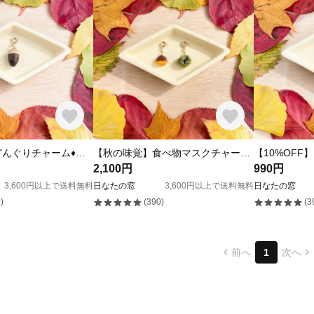
【10%OFF】どんぐりチャーム♦︎ナラ ダークブラウン
【秋の味覚】食べ物マスクチャーム♢栗セット
2,100円
990円
3,600円以上で送料無料
日なたの窓
3,600円以上で送料無料
日なたの窓
)
(390)
(3
前へ
1
次へ