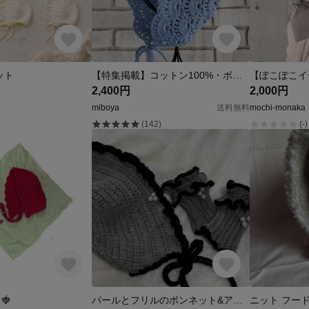
ット
【特集掲載】コットン100%・ボンネット・ニットフード・ニット帽・春夏
【ぽこぽこイ
2,400円
2,000円
miboya
送料無料
mochi-monaka
(142)
(-)
🍓
パールとフリルのボンネット&アームウォーマーセット（ノワールグレー）