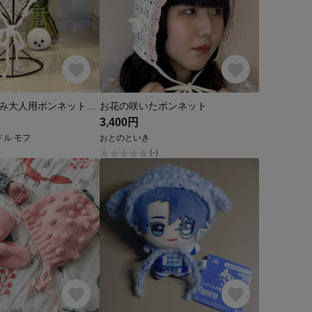
コットン手編み大人用ボンネットパール付き
お花の咲いたボンネット
3,400円
𝐮 カドル モフ
おとのといき
)
(-)