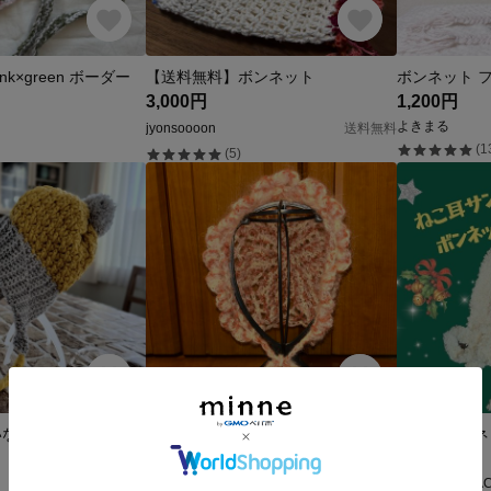
k×green ボーダー
【送料無料】ボンネット
3,000円
1,200円
よきまる
jyonsoooon
送料無料
(1
(5)
おさげ髪みたいなタッセルとぼんぼりのボンネット ニット帽子
モヘアボンネット
500円
2,800円
いぶの気まぐれサラダ
CHANMAN FA
送料無料