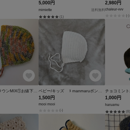
5,000円
2,980円
chaleur-vvv
mimiette
送料無料
(-)
(1)
ボンネット ブラウンMIX①お値下けしました‼️
ベビー/キッズ 〻manmaruボンネット〻
チョコミント
1,500円
1,000円
mooi mooi
haruamu
(-)
(8