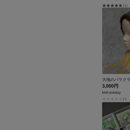
(1)
3,000円
knit-oneday
(-)