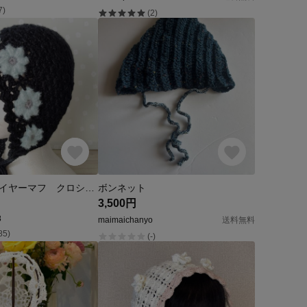
7)
(2)
ボンネット イヤーマフ クロシェハット 耳当て付き 手編み モチーフ編み 手編み ニットフード バラクラバ ふわふわ
ボンネット
3,500円
8
maimaichanyo
送料無料
85)
(-)