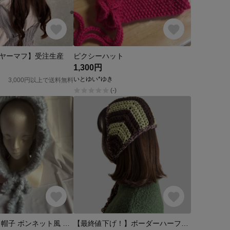
ヤーマフ】受注生産
ピクシーハット
1,300円
いとゆい*ゆき
3,000円以上で送料無料
(-)
ニット フード帽子 ボンネット風 秋冬 レディース 手編み ふわふわ
【最終値下げ！】ボーダーハーフボンネット ハンドメイド バブーシュカ かぎ編み