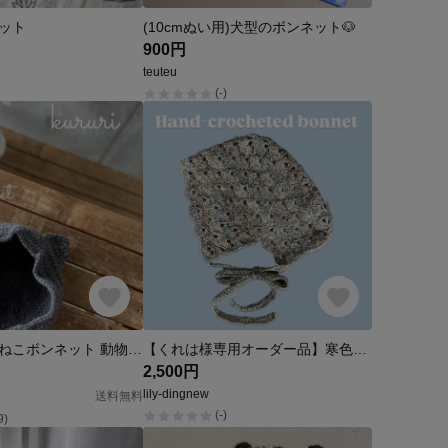
ット
(10cmぬい用)犬型のボンネット🐶
900円
teuteu
(-)
【現品限り】ねこボンネット 動物ボンネット 記念撮影 ハロウィン ハーフバースデ
【くれは様専用オーダー品】寒色ボンネット かぎ針編み
2,500円
lily-dingnew
送料無料
(-)
9)