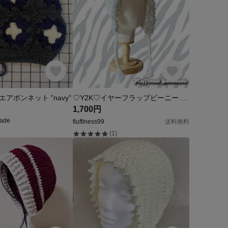
アボンネット "navy"
♡Y2K♡イヤーフラップビーニー クロシェ かぎ針編み ボンネット
1,700円
ade
fluffiness99
送料無料
(1)