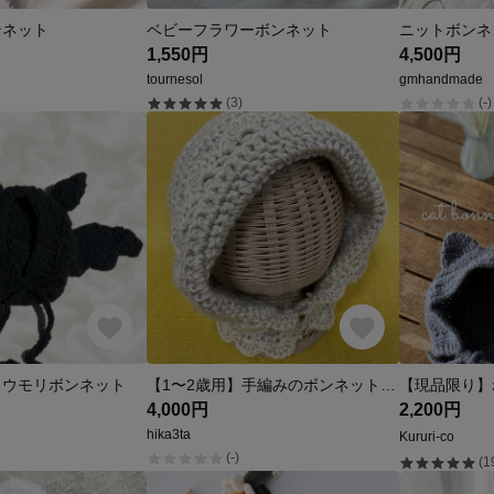
ンネット
ベビーフラワーボンネット
ニットボンネ
1,550円
4,500円
tournesol
gmhandmade
(3)
(-)
コウモリボンネット
【1〜2歳用】手編みのボンネット帽子
4,000円
2,200円
hika3ta
Kururi-co
(-)
(1