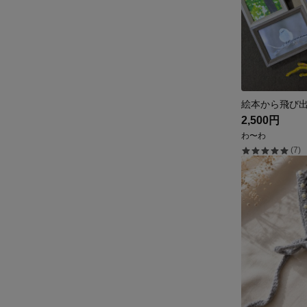
2,500円
わ〜わ
(7)