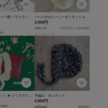
ボンネット フード帽 バラクラバ ニット帽 (ボルドー)
パール付きレーシーボンネット ivory
3,000円
chell_cro
5,500円以上で送料無料
36)
(-)
ねこ耳ボンネット ★ クリスマス ★ サンタ
手編み ボンネット
4,000円
CTORY
amiNope!
送料無料