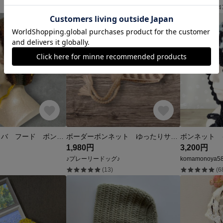
(4)
(4
大地のバラクラバ フード ボンネット
ボーダーボンネット ゆったりサイズ ニット帽
1,980円
3,200円
♪プレーリードッグ♪
komamonoya5
(13)
(6