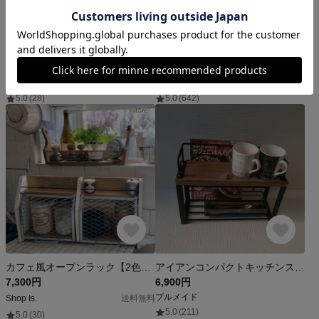
アイアンラック スパイスラック ミドルサイズ ジャコビアン キッチン用品
5★男前 オイル 調味料入れ用 ラベル15枚セット
9,800円
650円
IRON BULLS
グリーンラベル
5.0
(28)
5.0
(642)
カフェ風オープンラック【2色】受注製作
アイアンコンパクトキッチンスパイスラック&メニュー本
7,300円
6,900円
ブルメイド
Shop Is.
送料無料
5.0
(211)
5.0
(30)