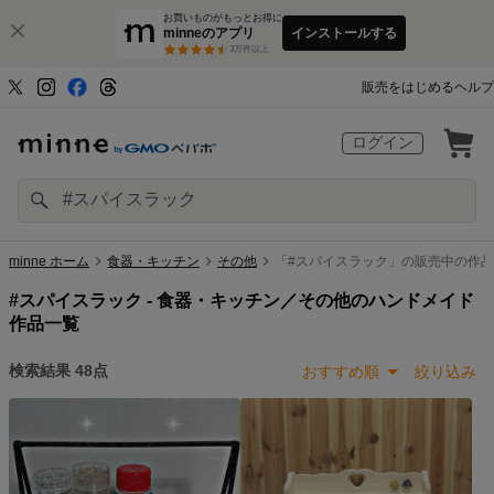
お買いものがもっとお得に
minneのアプリ
インストールする
3
万件以上
販売をはじめる
ヘルプ
ログイン
minne ホーム
食器・キッチン
その他
「#スパイスラック」の販売中の作品
#スパイスラック -
食器・キッチン／その他のハンドメイド
作品一覧
検索結果
48
点
おすすめ順
絞り込み