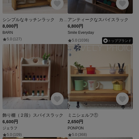
シンプルなキッチンラック カントリー
アンティークなスパイスラック
8,000円
6,800円
BARN
Smile Everyday
5.0
(127)
5.0
(1036)
トップブランド
飾り棚（２段）スパイスラック
ミニシェルフ①
6,600円
2,650円
ジェラフ
PONPON
5.0
(109)
5.0
(368)