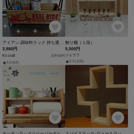
アイアン 調味料ラック 持ち運び 送料無料‼️
飾り棚（１段）
3,980円
5,500円
ジェラフ
K's craft
送料無料
5.0
(109)
5.0
(64)
キッチンラック☆ペーパーホルダー③
スパイスラック･ウォールラック･シェルフ･ラック・飾り棚