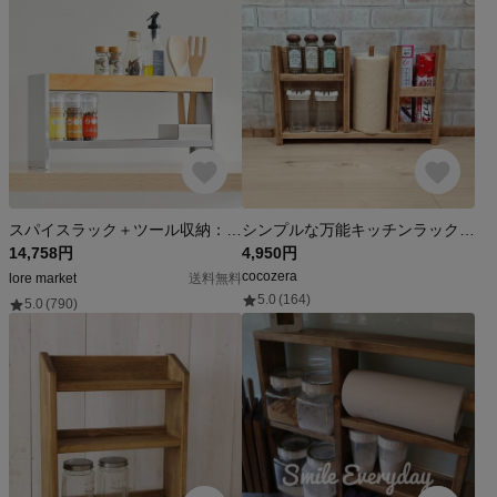
スパイスラック＋ツール収納：日本製 スチール 木製 キッチン 収納 キッチンツール ナチュラル 省スペース キッチン 隙間収納
シンプルな万能キッチンラック ペーパーホルダー付き W50×H30cm RRA-57/S-HI
14,758円
4,950円
cocozera
lore market
送料無料
5.0
(164)
5.0
(790)