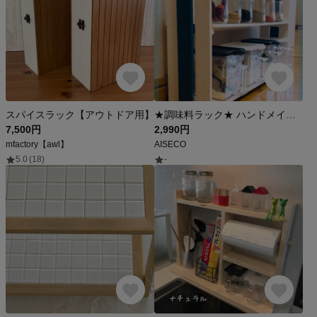
スパイスラック【アウトドア用】
★調味料ラック★ ハンドメイド アンティークラック おしゃれラック
7,500円
2,990円
mfactory【awl】
AISECO
5.0
(18)
-