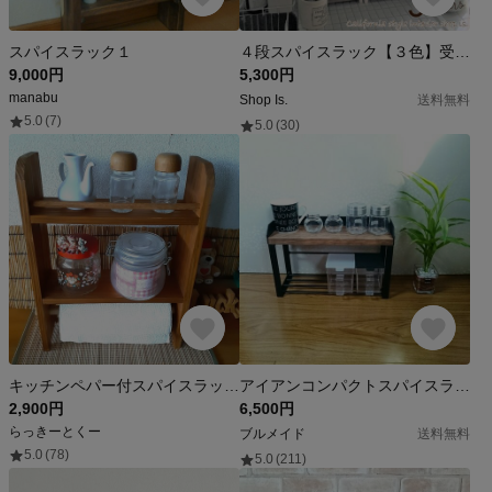
スパイスラック１
４段スパイスラック【３色】受注製作
9,000円
5,300円
manabu
Shop Is.
送料無料
5.0
(7)
5.0
(30)
キッチンペパー付スパイスラック ハンドメイドシェルフ 肉球
アイアンコンパクトスパイスラック・バージョン2
2,900円
6,500円
らっきーとくー
ブルメイド
送料無料
5.0
(78)
5.0
(211)