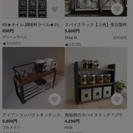
65★オイル.調味料ラベル★15枚セット
スパイスラック【２色】受注製作
650円
5,600円
グリーンラベル
Shop Is.
送料無料
5.0
(642)
5.0
(30)
アイアンコンパクトキッチンスパイスラック
無垢材のスパイスラック＊ブラック/ダークブラウン
6,800円
4,200円
ブルメイド
ricca