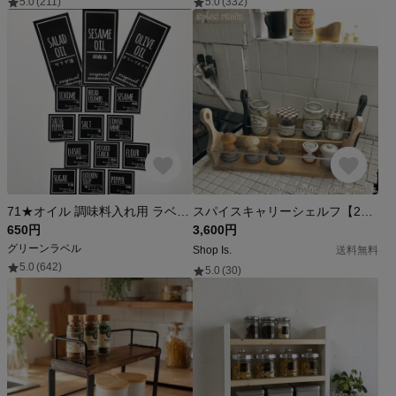
5.0
(211)
5.0
(332)
71★オイル 調味料入れ用 ラベル15枚セット
スパイスキャリーシェルフ【2色】受注製作
650円
3,600円
グリーンラベル
Shop Is.
送料無料
5.0
(642)
5.0
(30)