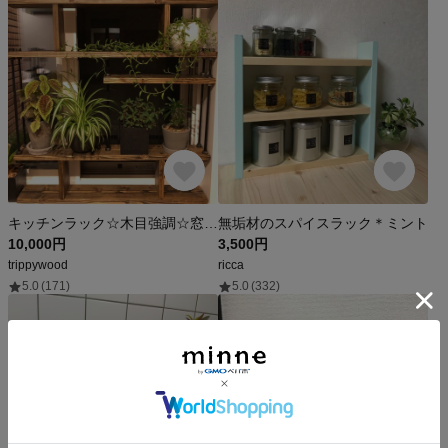
キッチンラック☆木目強調☆窓枠インテリア☆西海岸
無垢材のスパイスラック＊ミント
10,000円
3,500円
trippywood
ricca
5.0
(171)
5.0
(332)