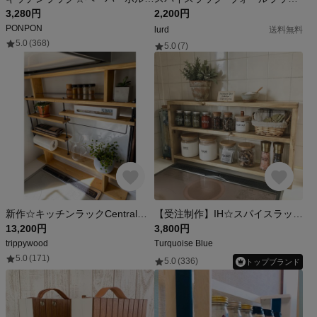
3,280円
2,200円
PONPON
lurd
送料無料
5.0
(368)
5.0
(7)
新作☆キッチンラックCentral☆木目強調☆窓枠インテリア☆西海岸
【受注制作】IH☆スパイスラック☆シンプルシェルフ☆ディスプレイ棚☆棚
13,200円
3,800円
trippywood
Turquoise Blue
5.0
(171)
5.0
(336)
トップブランド