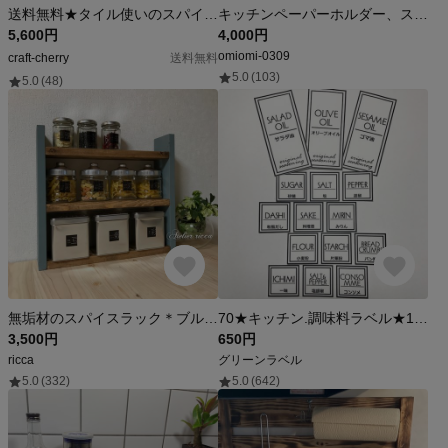
送料無料★タイル使いのスパイスラック
キッチンペーパーホルダー、スパイスラック
5,600円
4,000円
omiomi-0309
craft-cherry
送料無料
5.0
(103)
5.0
(48)
無垢材のスパイスラック＊ブルーグレイ
70★キッチン.調味料ラベル★15枚セット
3,500円
650円
ricca
グリーンラベル
5.0
(332)
5.0
(642)