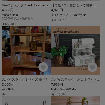
New* シェルフ＊red ＊center line
【再販＊3】画びょうで簡単♪こだわりたくさん調味料ラック
4,500円
4,976円
mosaic tile d.
タイルクラフト Yone's tile
15,000円以上で送料無料
5.0
(115)
5.0
(108)
スパイスラック！サイズ 高さ45cm 幅32cm 幅8.5cm棚部分6cm
スパイスラック 木目ホワイト/調味料収納/キッチンラック/キッチン収納/キッチンペーパーホルダー
2,500円
7,000円
ken0829s
Makko-WoodWorks
-
5.0
(396)