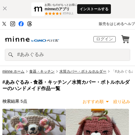
お買いものがもっとお得に
minneのアプリ
インストールする
3
万件以上
販売をはじめる
ヘルプ
ログイン
minne ホーム
食器・キッチン
水筒カバー・ボトルホルダー
「#あみぐる
#あみぐるみ -
食器・キッチン／水筒カバー・ボトルホルダ
ーのハンドメイド作品一覧
検索結果
5
点
おすすめ順
絞り込み