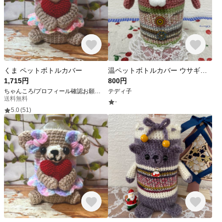
くま ペットボトルカバー
温ペットボトルカバー ウサギさん
1,715円
800円
ちゃんころ/プロフィール確認お願いします
テディ子
送料無料
-
5.0
(51)