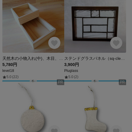
天然木の小物入れ(中)、木目、シンプル
ステンドグラスパネル（sq-cle002）
5,780円
3,900円
level18
Pluglass
5.0
(22)
5.0
(2)
PR
PR