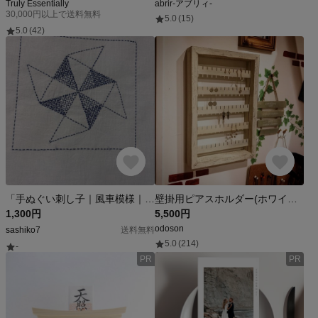
Truly Essentially
abrir-アブリィ-
30,000円以上で送料無料
5.0
(15)
5.0
(42)
「手ぬぐい刺し子｜風車模様｜ネイビー」
壁掛用ピアスホルダー(ホワイト) 【受注生産】
1,300円
5,500円
odoson
sashiko7
送料無料
5.0
(214)
-
PR
PR