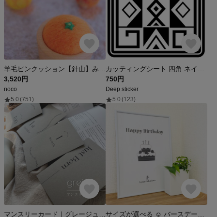
羊毛ピンクッション【針山】みかん サクラ材
カッティングシート 四角 ネイティブアメリカン 柄 シンプル ステッカー
3,520円
750円
noco
Deep sticker
5.0
(751)
5.0
(123)
マンスリーカード｜グレージュ wave くすみカラー 月齢カード シンプル グレー ベージュ 手形 足形
サイズが選べる ☺︎ バースデーポスター