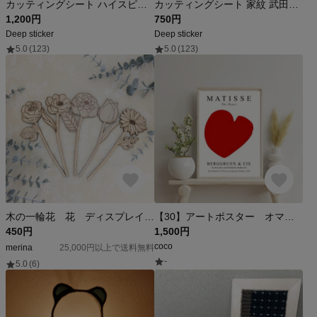
カッティングシート ハイスピード high speed 走り屋 高速 ステッカー
カッティングシート 家紋 武田信玄 歴史 ステッカー 千社札 シンプル
1,200円
750円
Deep sticker
Deep sticker
5.0
(123)
5.0
(123)
木の一輪花 花 ディスプレイ 飾り ナチュラル 枯れないお花
【30】アートポスター オマージュ ハート インテリア シンプル 北欧系 アート オシャレルーム
450円
1,500円
coco
merina
25,000円以上で送料無料
-
5.0
(6)