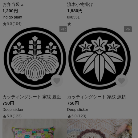
お弁当袋 a
流木小物掛け
1,200円
1,980円
Indigo plant
uk8551
5.0
(104)
-
PR
PR
カッティングシート 家紋 豊臣秀次 千社札 シンプル ステッカー 歴史
カッティングシート 家紋 源頼朝 歴史 シンプル 千社札 ステッカー
750円
750円
Deep sticker
Deep sticker
5.0
(123)
5.0
(123)