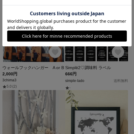
ウォールフックハンガー A or B
Simplё2♡調味料 ラベル
2,000円
666円
3chima3
simple-lado
送料無料
5.0
(2)
-