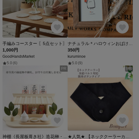
手編みコースター 〖5点セット〗
ナチュラル＊ハロウィンおばけ＋ポストカード＊選べる2枚セット♪
1,000円
350円
GoodHandsMarket
kuruminoe
5.0
(6)
5.0
(9)
PR
PR
神棚《長屋板葺き社》造花榊・神具３点セット お守り入れ 御札立て
★人気★ 【ネッククーラーカバー】 ブラック(無地) アイスノンカバー／保冷剤／氷結ベルト