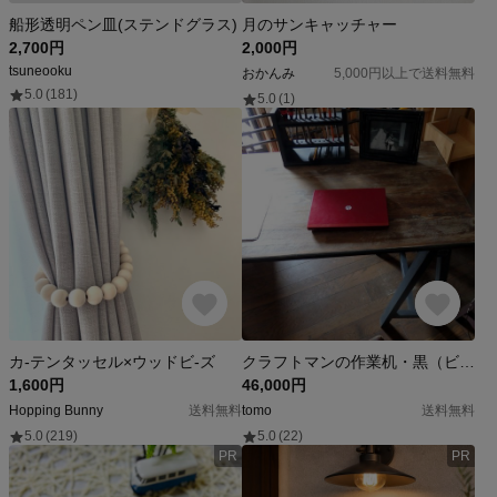
船形透明ペン皿(ステンドグラス)
月のサンキャッチャー
2,700円
2,000円
tsuneooku
おかんみ
5,000円以上で送料無料
5.0
(181)
5.0
(1)
カ-テンタッセル×ウッドビ-ズ
クラフトマンの作業机・黒（ビンテージ加工、奥行き６０ｃｍ）
1,600円
46,000円
Hopping Bunny
送料無料
tomo
送料無料
5.0
(219)
5.0
(22)
PR
PR