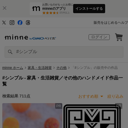
お買いものがもっとお得に
minneのアプリ
インストールする
3
万件以上
販売をはじめる
ヘルプ
ログイン
minne ホーム
家具・生活雑貨
その他
「#シンプル」の販売中の作品
#シンプル -
家具・生活雑貨／その他のハンドメイド作品一
覧
検索結果
711
点
おすすめ順
絞り込み
PR
PR