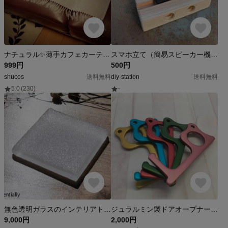
ナチュラル✨薄手カフェカーテン❤ ステンシル シンプル 葉
スマホ立て（簡易スピーカー機能付き）SDGS
999円
500円
shucos
送料無料
diy-station
送料無料
5.0
(230)
-
無色透明ガラスのインテリアトレイ -「 KAZEの肌 」● 13.5cm
ジュラルミン製ドアオープナー カラーアルマイト コロナ対策
9,000円
2,000円