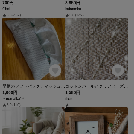
700円
3,850円
Chai
katomoku
5.0
(409)
5.0
(249)
星柄のソフトパックティッシュカバー
コットンパールとクリアビーズのネックレス
1,000円
1,580円
＊pomaika'i＊
riteru
5.0
(110)
-