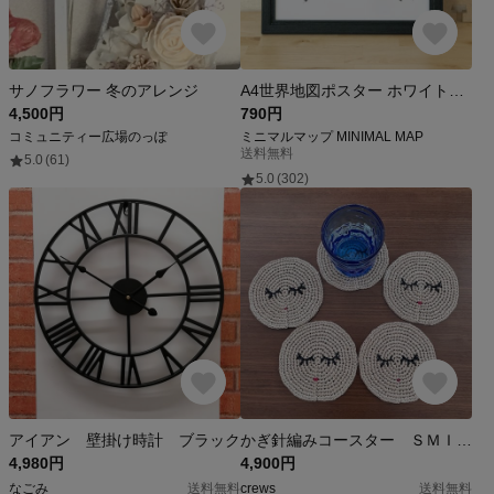
サノフラワー 冬のアレンジ
A4世界地図ポスター ホワイト＆ブラック / シンプル＆ミニマルマップ白黒
4,500円
790円
コミュニティー広場のっぽ
ミニマルマップ MINIMAL MAP
送料無料
5.0
(61)
5.0
(302)
アイアン 壁掛け時計 ブラック
かぎ針編みコースター ＳＭＩＬＥ ５枚セット
4,980円
4,900円
なごみ
送料無料
crews
送料無料