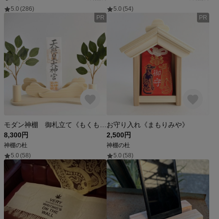
5.0
(286)
5.0
(54)
PR
PR
モダン神棚 御札立て《もくもく》造花榊付き 壁掛け可
お守り入れ《まもりみや》
8,300円
2,500円
神棚の杜
神棚の杜
5.0
(58)
5.0
(58)