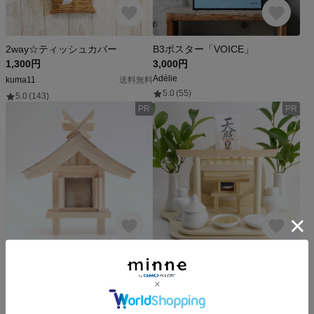
2way☆ティッシュカバー
B3ポスター「VOICE」
1,300円
3,000円
Adélie
kuma11
送料無料
5.0
(55)
5.0
(143)
PR
PR
お守り入れ《出雲》
モダン神棚《いせ》神具７点セット 置き専用
8,500円
16,000円
神棚の杜
神棚の杜
5.0
(58)
5.0
(58)