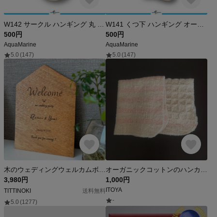
W142 サークル ハンギング 丸 オーナメント 陶器製 ホワイト モチーフ デザイン ナチュラル ゴールド クリスマス ツリー飾り 上品 インテリア Xmas ハロウィン イベント 店舗
W141 くつ下 ハンギング オーナメント 陶器製 ホワイト モチーフ デザイン オシャレ ナチュラル ゴールド クリスマス ツリー飾り インテリア イベント 店舗 大人 落ち着いた 雰囲気 人気
500円
500円
AquaMarine
AquaMarine
5.0
(147)
5.0
(147)
木のウェディングウェルカムボード＊おうち
オーガニックコットンのハンカチ【二枚組】ピンク
3,980円
1,000円
ITOYA
TITTINOKI
送料無料
-
5.0
(1277)