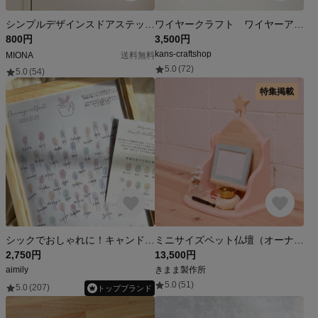
シンプルデザインスドアステッカー
ワイヤークラフト ワイヤーアート スワッグ ユーカリ アイアン
800円
3,500円
kans-craftshop
MIONA
送料無料
5.0
(72)
5.0
(54)
特集掲載
シックでおしゃれに！キャンドル結婚証明書
ミニサイズペット仏壇（オーナメント付き）
2,750円
13,500円
aimily
きまま製作所
5.0
(51)
5.0
(207)
トップブランド