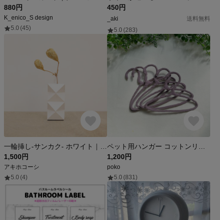
880円
450円
K_enico_S design
_aki
送料無料
5.0
(45)
5.0
(283)
一輪挿し-サンカク- ホワイト｜型固
ペット用ハンガー コットンリネン（無地）パープルグレー
1,500円
1,200円
アキホコーシ
poko
5.0
(4)
5.0
(831)