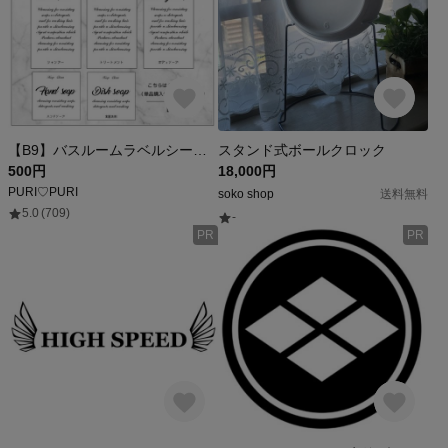
【B9】バスルームラベルシール/超耐水白フィルム
スタンド式ボールクロック
500円
18,000円
PURI♡PURI
soko shop
送料無料
5.0
(709)
-
PR
PR