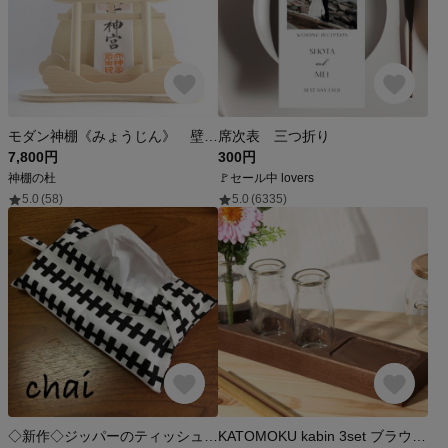
モダン神棚《みょうじん》 壁掛け可
席次表 三つ折り
7,800円
300円
神棚の杜
🚩セール中 lovers
5.0
(58)
5.0
(6335)
◇新作◇ジッパーのティッシュボックスカバー
KATOMOKU kabin 3set ブラウン km-55BR 木製 インテリア