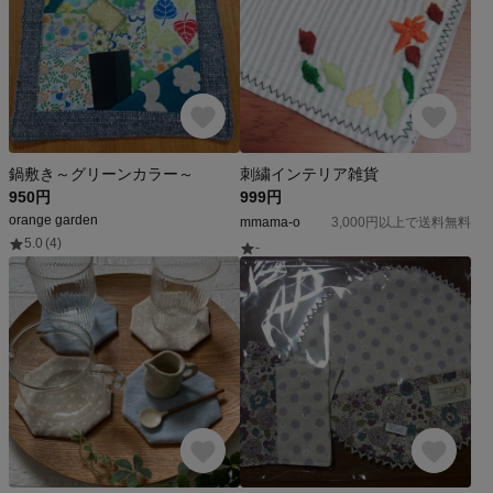
鍋敷き～グリーンカラー～
刺繍インテリア雑貨
950円
999円
orange garden
mmama-o
3,000円以上で送料無料
5.0
(4)
-