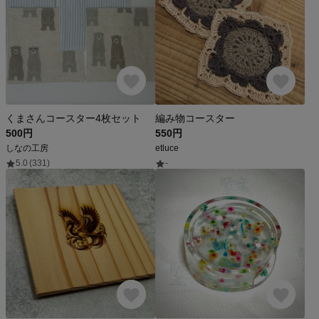
くまさんコースター4枚セット
編み物コースター
500円
550円
しなの工房
etluce
5.0
(331)
-