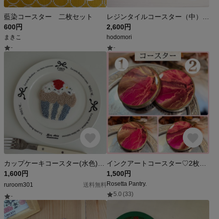
藍染コースター 二枚セット
レジンタイルコースター（中）/プレート/トレー
600円
2,600円
まきこ
hodomori
-
-
カップケーキコースター(水色)【1枚入】
インクアートコースター♡2枚でお得🉐
1,600円
1,500円
Rosetta Pantry.
ruroom301
送料無料
5.0
(33)
-