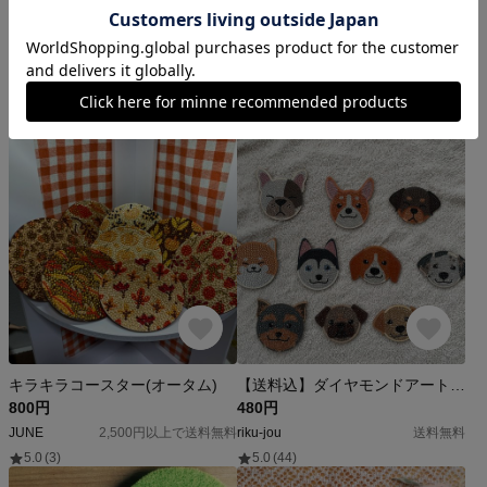
(4枚セット)ボーダーカラフルコースター
admiᵕ̈ コースター 2枚セット◡̈*.。
500円
550円
andimade
hinomino
-
5.0
(268)
キラキラコースター(オータム)
【送料込】ダイヤモンドアートのわんちゃんコースター★全10種
800円
480円
JUNE
2,500円以上で送料無料
riku-jou
送料無料
5.0
(3)
5.0
(44)