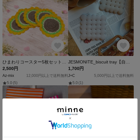
ひまわりコースター5枚セット、収納カゴ、輪ゴム５本付き
JESMONITE_biscuit tray【自分好みにオーダー】
2,500円
1,700円
Az-mix
12,000円以上で送料無料
J+C
5,000円以上で送料無料
5.0
(5)
5.0
(1)