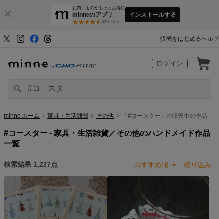
お買いものがもっとお得に
minneのアプリ
インストールする
3
万件以上
販売をはじめる
ヘルプ
ログイン
minne ホーム
家具・生活雑貨
その他
「#コースター」の販売中の作品
#コースター -
家具・生活雑貨／その他のハンドメイド作品
一覧
検索結果
1,227
点
おすすめ順
絞り込み