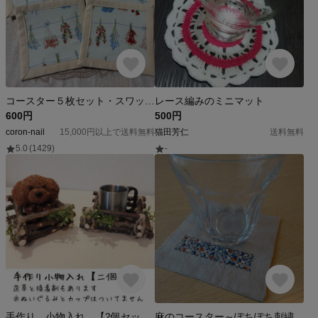
コースター５枚セット・スワッグ(ドライフラワー)
レース編みのミニマット
600円
500円
coron-nail
15,000円以上で送料無料
猫田芳仁
送料無料
5.0
(1429)
-
手作り 小物入れ 【2個セット】送料無料
麻のコースター～ぽちぽち刺繍③～