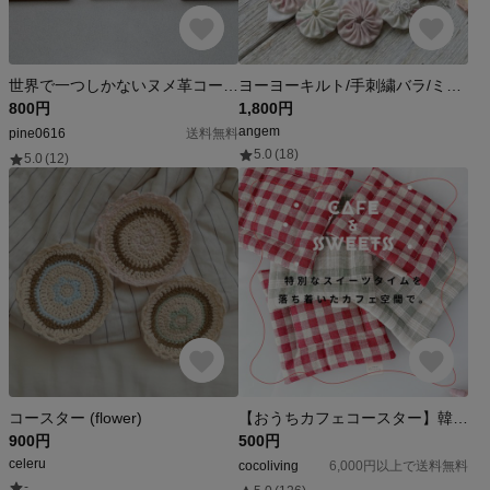
世界で一つしかないヌメ革コースター
ヨーヨーキルト/手刺繍バラ/ミニドイリー /布コースター /アクセサリートレイ
800円
1,800円
angem
pine0616
送料無料
5.0
(18)
5.0
(12)
コースター (flower)
【おうちカフェコースター】韓国生地、韓国雑貨、コースター、おうち時間、カフェ、デスク、オフィス、雑貨、チェック
900円
500円
celeru
cocoliving
6,000円以上で送料無料
-