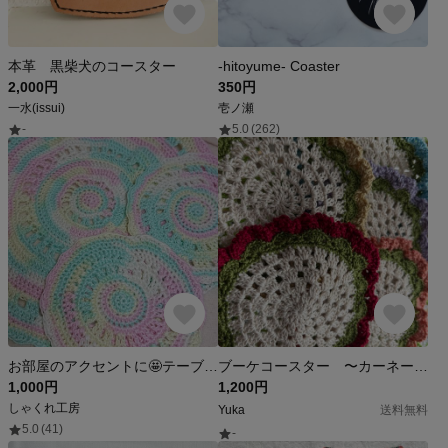
本革 黒柴犬のコースター
-hitoyume- Coaster
2,000円
350円
一水(issui)
壱ノ瀬
-
5.0
(262)
お部屋のアクセントに🤩テーブルクロス大小三点セット
ブーケコースター 〜カーネーション〜
1,000円
1,200円
しゃくれ工房
Yuka
送料無料
5.0
(41)
-