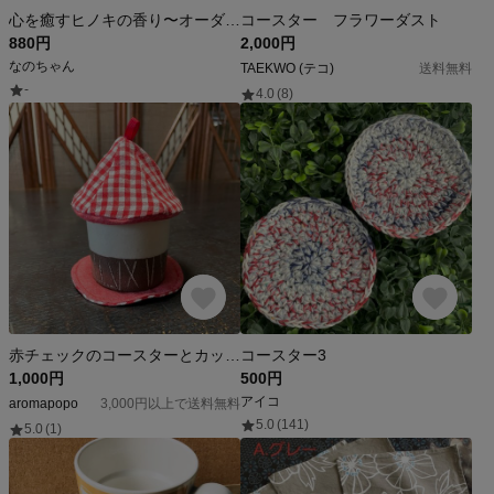
心を癒すヒノキの香り〜オーダーメイド彫刻アロマブロック〜
コースター フラワーダスト
880円
2,000円
なのちゃん
TAEKWO (テコ)
送料無料
-
4.0
(8)
赤チェックのコースターとカップ蓋セット
コースター3
1,000円
500円
アイコ
aromapopo
3,000円以上で送料無料
5.0
(141)
5.0
(1)