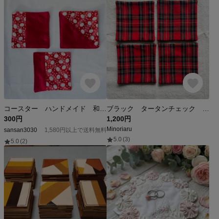
コースター ハンドメイド 和柄 和小物 布コースター 和風 赤色
ブラック タータンチェック コースター 4枚 リネン
300円
1,200円
Minoriaru
sansan3030
1,580円以上で送料無料
5.0
(3)
5.0
(2)