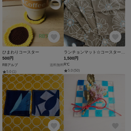
ひまわりコースター
ランチョンマット☆コースターセット
500円
1,500円
R℃
RBアルブ
送料無料
5.0
(50)
5.0
(1)