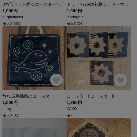
8角形ドット柄☆コースター4点セット
ドット×YUWA花柄☆ティーマット＆コースターのセット
1,000円
1,000円
purpleflower
＊ichigo＊
5.0
(885)
5.0
(24)
飾れる刺繍絵のコースター
コースター!!コースター!!
1,000円
1,900円
namy
KAKO
5.0
(32)
-