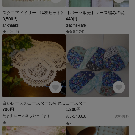
スクエアドイリー 《4枚セット》
【パーツ販売】レース編みの花モチーフ4枚セット〜茶系〜
3,500円
440円
ah-thanks
teatime-cafe
5.0
(69)
5.0
(124)
白いレースのコースター(5枚セット)
コースター
700円
1,200円
たまま レース屋もやってます
yuukun0316
送料無料
-
-