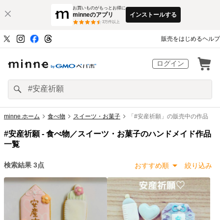
お買いものがもっとお得に
minneのアプリ
インストールする
3
万件以上
販売をはじめる
ヘルプ
ログイン
minne ホーム
食べ物
スイーツ・お菓子
「#安産祈願」の販売中の作品
#安産祈願 -
食べ物／スイーツ・お菓子のハンドメイド作品
一覧
検索結果
3
点
おすすめ順
絞り込み