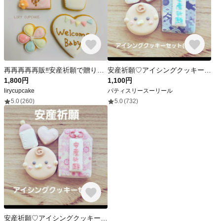
再再再再再販‼︎安産祈願で贈りたくなるアイシングクッキー♡
安産祈願♡アイシングクッキーセット(ブルー)
1,800円
1,100円
lirycupcake
パティスリースーリール
5.0
(260)
5.0
(732)
安産祈願♡アイシングクッキーセット(ピンク)