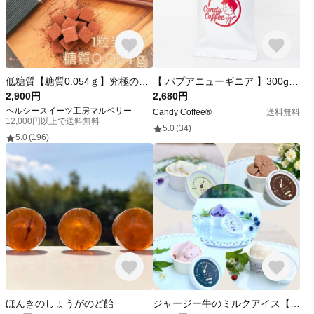
低糖質【糖質0.054ｇ】究極の低糖質生チョコ☆32粒入り。
【 パプアニューギニア 】300g /自家焙煎コーヒー豆 /【地球最後の楽園とも称される】【パプアニューギニア原産】 極深煎り フレンチロースト 極深煎り/チョコレートたっぷり甘い/ ドリップコーヒー
2,900円
2,680円
ヘルシースイーツ工房マルベリー
Candy Coffee®︎
送料無料
12,000円以上で送料無料
5.0
(34)
5.0
(196)
ほんきのしょうがのど飴
ジャージー牛のミルクアイス【ミックス6個入り・組み合わせ自由】