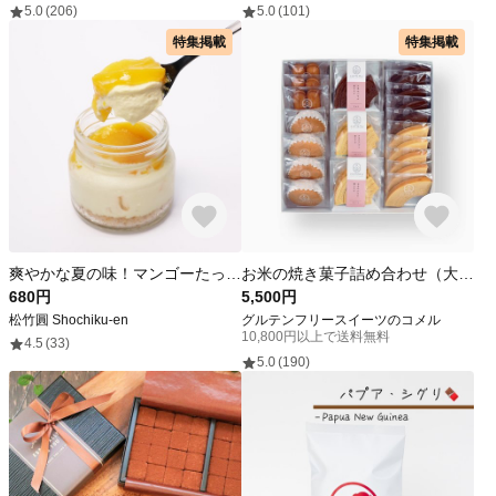
5.0
(206)
5.0
(101)
特集掲載
特集掲載
爽やかな夏の味！マンゴーたっぷり！マンゴーティラミス 1入《ヴィーガン＆グルテンフリー》
お米の焼き菓子詰め合わせ（大） 米粉 グルテンフリー バームクーヘン ギフト お菓子 小麦粉不使用 お中元 【グルテンフリー】 父の日
680円
5,500円
松竹圓 Shochiku-en
グルテンフリースイーツのコメル
10,800円以上で送料無料
4.5
(33)
5.0
(190)