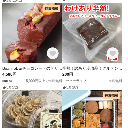
5.0
(1041)
特集掲載
BeanToBarチョコレートのテリーヌ・オ・ショコラ・ビジュー・ハーフサイズ
半額！訳あり冷凍品！グルテンフリー＆ビーガンブラウニー 1個※常温発送商品とは別にご注文お願いします。
4,580円
200円
cacika
15,000円以上で送料無料
コーヒーライブ
送料無料
5.0
(72)
5.0
(87)
特集掲載