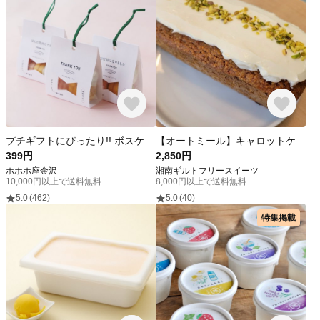
プチギフトにぴったり!! ボスケットクッキーグリーン・メッセージパッケージ
【オートミール】キャロットケーキ ホールサイズ【グルテンフリー・低糖質】
399円
2,850円
ホホホ座金沢
湘南ギルトフリースイーツ
10,000円以上で送料無料
8,000円以上で送料無料
5.0
(462)
5.0
(40)
特集掲載