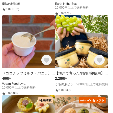
魔法の琥珀糖
Earth in the Box
15,000円以上で送料無料
5.0
(1182)
5.0
(271)
〈ココナッツミルク・バニラ〉【究極のこだわり】Lyra アイスクリーム期間限定お試し価格
【海岸で育った平飼い卵使用】とろける濃厚カスタードプリン（3個セット）
400円
2,280円
Vegan Food Lyra
うちのぶどう
5,000円以上で送料無料
10,000円以上で送料無料
5.0
(130)
5.0
(508)
特集掲載
minne's セレクト