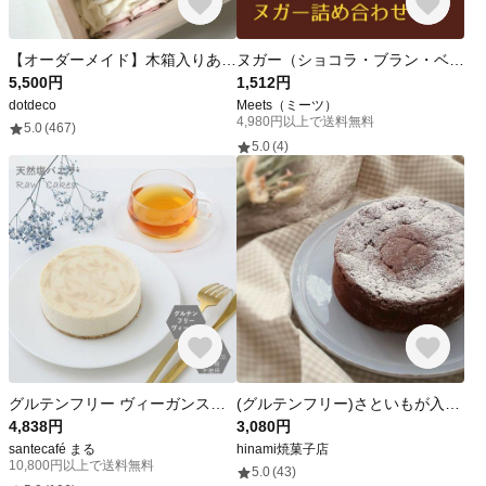
【オーダーメイド】木箱入りあんフラワー餅／花餅
ヌガー（ショコラ・ブラン・ベリー）詰め合わせ
5,500円
1,512円
dotdeco
Meets（ミーツ）
4,980円以上で送料無料
5.0
(467)
5.0
(4)
グルテンフリー ヴィーガンスイーツ RAW塩バニラケーキ12cmホール 卵・乳製品、動物性食品不使用
(グルテンフリー)さといもが入ったやさいのガトーショコラ （1台）１５センチホール
4,838円
3,080円
santecafé まる
hinami焼菓子店
10,800円以上で送料無料
5.0
(43)