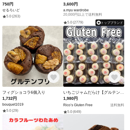
750円
3,600円
せるろいど
a.myu wardrobe
20,000円以上で送料無料
5.0
(263)
5.0
(2779)
トップブランド
フィグショコラ6個入り
いちごジャムだらけ【グルテンフリー】米粉のひと口クッキー 1袋3枚入×18袋
1,732円
1,980円
bouquet1019
Rico’s Gluten Free
送料無料
5.0
(29)
5.0
(649)