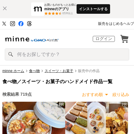
お買いものがもっとお得に
minneのアプリ
インストールする
3
万件以上
販売をはじめる
ヘルプ
ログイン
minne ホーム
食べ物
スイーツ・お菓子
販売中の作品
食べ物／スイーツ・お菓子のハンドメイド作品一覧
検索結果
719
点
おすすめ順
絞り込み
PR
PR