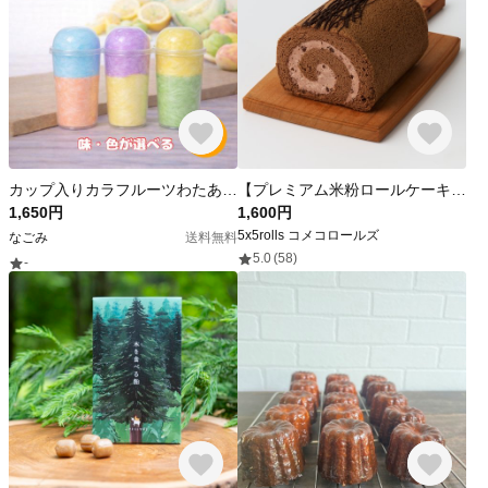
カップ入りカラフルーツわたあめ！3個セット｜色・味を選べるわたあめ、お子さまのおやつや、プチギフト、日々のリラックスタイムに是非！※3個目の色・味は当店の人気の色・味をお入れいたします
【プレミアム米粉ロールケーキ】クラシックショコラロール (米粉ロールケーキ/グルテンフリー)
1,650円
1,600円
5x5rolls コメコロールズ
なごみ
送料無料
5.0
(58)
-