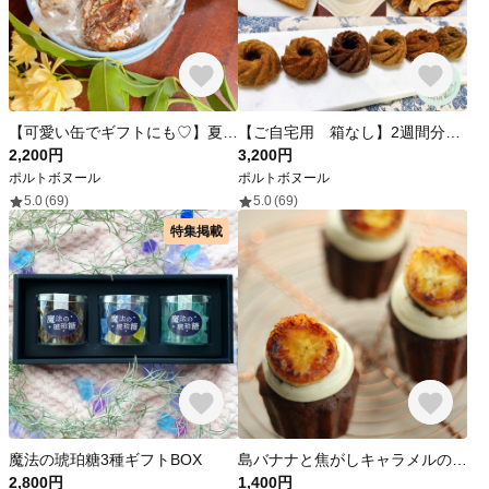
【可愛い缶でギフトにも♡】夏のおやつギフト♡ご自愛スイーツ♡このみ♡ナッツ類、フルーツ、自然塩だけ♡4種類アソート缶＊
【ご自宅用 箱なし】2週間分の私のおやつ♡ヴィーガン＆グルテンフリー
2,200円
3,200円
ポルトボヌール
ポルトボヌール
5.0
(69)
5.0
(69)
特集掲載
魔法の琥珀糖3種ギフトBOX
島バナナと焦がしキャラメルの生カヌレ
2,800円
1,400円