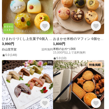
ひまわりづくし上生菓子6個入 送料無料 誕生日 プレゼント お中元 ギフト 手土産 和菓子 練り切り 贈り物 かわいい
おまかせ米粉のマフィン 6個セット｜小麦・卵・乳・白砂糖不使用／ギフト対応／冷凍
3,990円
1,800円
米粉のおやつ366
白山堂芳賀
送料無料
15,000円以上で送料無料
5.0
(148)
5.0
(10)
PR
特集掲載