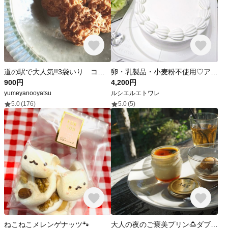
道の駅で大人気!!3袋いり ココナッツロシェ [グルテンフリー 乳製品不使用]
卵・乳製品・小麦粉不使用♡アレルギー対応ケーキ 5号
900円
4,200円
yumeyanooyatsu
ルシエルエトワレ
5.0
(176)
5.0
(5)
ねこねこメレンゲナッツ🐾
大人の夜のご褒美プリン🍮ダブルカラメルソースのショコラプリン