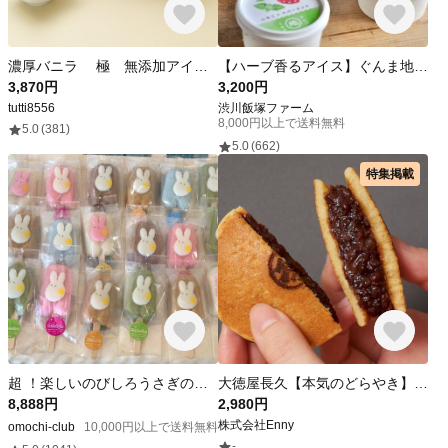
濃厚バニラ 極 無添加アイス 2000ml
【ハーブ香るアイス】ぐんま地みるくアイス８個セット【常温商品との買い合わせ不可】
3,870円
3,200円
tutti8556
渋川飯塚ファーム
8,000円以上で送料無料
5.0
(381)
5.0
(662)
特集掲載
超 ！楽しいのびしろうさぎのバー （20本入り）
大徳屋長久【本気のどらやき】5個入りセット（あずき・抹茶・ほうじ茶・いちご・さつまいも 各1個）グルテンフリー・ヴィ―ガン対応
8,888円
2,980円
株式会社Enny
omochi-club
10,000円以上で送料無料
-