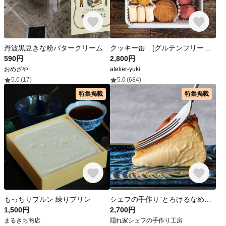
丹波黒豆きな粉バタークリーム
クッキー缶 [グルテンフリー ビーガン アレルギー対応]
590円
2,800円
おめざや
atelier-yuki
5.0
(17)
5.0
(684)
特集掲載
特集掲載
もっちりプルン 練りプリン
シェフの手作り”とろけるなめらか” 濃厚バスク風チーズケーキ
1,500円
2,700円
まるきち商店
隠れ家シェフの手作り工房