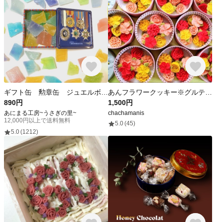
ギフト缶 勲章缶 ジュエルボックス 琥珀糖
あんフラワークッキー※グルテンフリー※あんこのお花※プロフィール欄必読
890円
1,500円
あにまる工房~うさぎの里~
chachamanis
12,000円以上で送料無料
5.0
(45)
5.0
(1212)