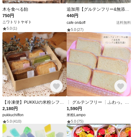
木を食べる飴
追加用【グルテンフリー&無添加】米粉の沼るカヌレ。※単品神戸市北区不可
750円
440円
ニワトリトヤギト
cafe on&off
送料無料
5.0
(1)
5.0
(27)
【冷凍便】PUKKUの米粉シフォン 6個セット
┆ グルテンフリー ┆ふわっ。もちっ。米粉シフォンケーキ𐂐𓈒𓏸 無添加 焼き菓子 身体に優しい 手作り ギフト プレゼント 健康 ダイエット
2,180円
1,590円
pukkuchiffon
米粉Lampo
5.0
(410)
5.0
(75)