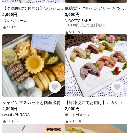
【冷凍便にてお届け】♡カシュークリーム&フルーツのひんやりおもち♡6個セット♪1〜５日で発送
低糖質・グルテンフリー おつまみクッキー缶【甘くない塩ベースのクッキー缶】ギフトにおすすめ！
2,000円
3,000円
ポルトボヌール
NICOTTO BAKE
10,000円以上で送料無料
5.0
(69)
5.0
(161)
シャインマスカットと国産米粉のクッキー缶
【冷凍便にてお届け】♡カシュークリーム&フルーツのひんやりおもち♡6個セット♪1〜５日で発送
2,800円
2,000円
sweets PURANA
ポルトボヌール
5.0
(32)
5.0
(69)
特集掲載