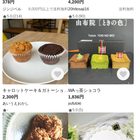
378円
4,200円
ジンジベル
8,000円以上で送料無料
20hitosaji16
送料無料
5.0
(214)
5.0
(90)
キャロットケーキ＆ガトーショコラ
WAっ茶ショコラ
2,300円
1,836円
あいうえおかし
yufutoki
-
5.0
(5)