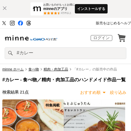
お買いものがもっとお得に
minneのアプリ
インストールする
3
万件以上
販売をはじめる
ヘルプ
ログイン
minne ホーム
食べ物
精肉・肉加工品
「#カレー」の販売中の作品
#カレー -
食べ物／精肉・肉加工品のハンドメイド作品一覧
検索結果
21
点
おすすめ順
絞り込み
特集掲載