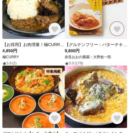
【お得用】お肉増量！極CURRY 極・スパイスポークカレー 180g × 5袋 大きいお肉にほど良い辛さ、奥深い旨み 国産豚肉使用 / レトルトカレー スパイスカレー
【グルテンフリー：バターチキンカレー】×10個セット
4,850円
9,800円
極CURRY
奈良おおの農園：大野收一郎
5.0
(2)
5.0
(178)
特集掲載