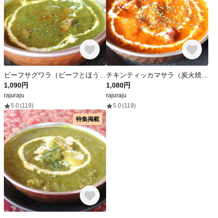
ビーフサグワラ（ビーフとほうれん草のカレー）halal
チキンティッカマサラ（炭火焼チキンの入ったカレー）HALAL
1,090円
1,080円
rajuraju
rajuraju
5.0
(119)
5.0
(119)
特集掲載