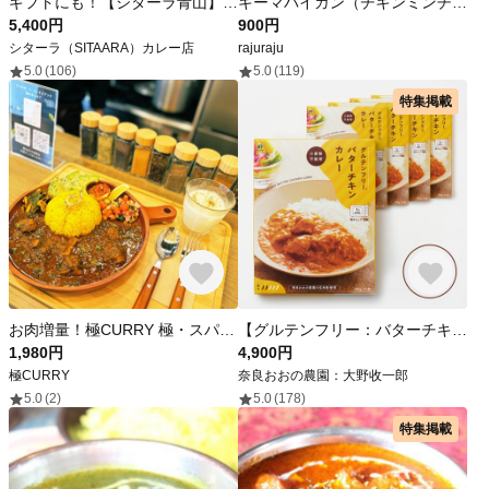
ギフトにも！【シターラ青山】定番人気カレー2種とビリヤニ＆ナーンのマハラジャセット（冷凍クール便お届け）
キーマバイガン（チキンミンチとなすのカレー）halal
5,400円
900円
シターラ（SITAARA）カレー店
rajuraju
5.0
(106)
5.0
(119)
特集掲載
お肉増量！極CURRY 極・スパイスポークカレー 180g × 2袋 大きいお肉にほど良い辛さ、奥深い旨み 国産豚肉使用 / レトルトカレー スパイスカレー
【グルテンフリー：バターチキンカレー】×5個セット
1,980円
4,900円
極CURRY
奈良おおの農園：大野收一郎
5.0
(2)
5.0
(178)
特集掲載