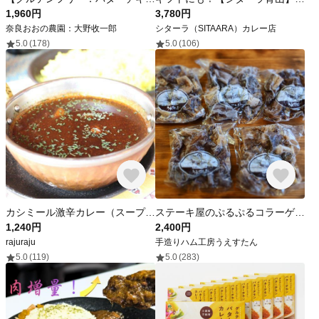
1,960円
3,780円
奈良おおの農園：大野收一郎
シターラ（SITAARA）カレー店
5.0
(178)
5.0
(106)
カシミール激辛カレー（スープカレー）HALAL
ステーキ屋のぷるぷるコラーゲン低カロリー低脂肪牛すじ肉（ボイル済）1kg
1,240円
2,400円
rajuraju
手造りハム工房うえすたん
5.0
(119)
5.0
(283)