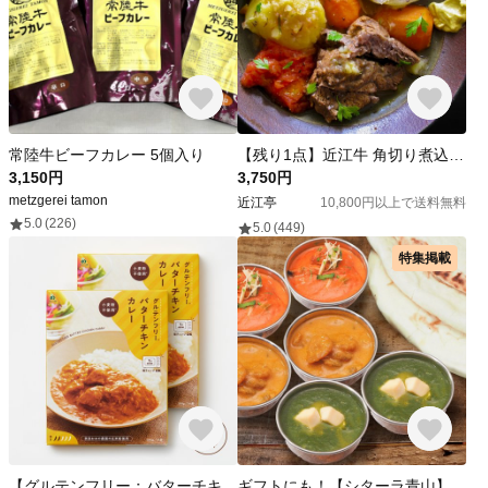
常陸牛ビーフカレー 5個入り
【残り1点】近江牛 角切り煮込み用 500g
3,150円
3,750円
metzgerei tamon
近江亭
10,800円以上で送料無料
5.0
(226)
5.0
(449)
特集掲載
【グルテンフリー：バターチキンカレー】×2個セット。全国一律送料ポスト投函OK
ギフトにも！【シターラ青山】多彩な人気カレー3種とナーンのナマステセット（冷凍クール便お届け）