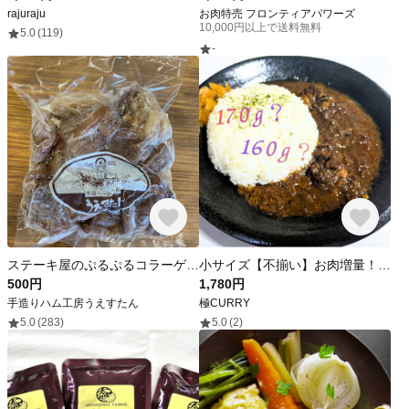
rajuraju
お肉特売 フロンティアパワーズ
10,000円以上で送料無料
5.0
(119)
-
ステーキ屋のぷるぷるコラーゲン高たんぱく低脂肪牛すじ肉（ボイル済）
小サイズ【不揃い】お肉増量！極CURRY 極・スパイスポークカレー 計2袋（160g × 1袋 & 170g × 1袋）大きいお肉にほど良い辛さ、奥深い旨み 国産豚肉使用 / レトルト スパイスカレー
500円
1,780円
手造りハム工房うえすたん
極CURRY
5.0
(283)
5.0
(2)