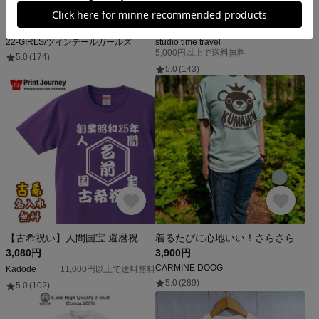
CAFE-AU-LAIT SWEAT TEE ▶︎Tシャツ・スウェット・スポーティ・トレーナー・シンプル・ベージュ・クリーム・バーガンディ・ブラウン・茶色・カフェオレ・セットアップ
子どもの絵をTシャツに｜我が子の絵で作る親子お揃い家族コーデ｜運動会や家族写真を思い出と成長を感じられるオリジナルTシャツで
6,000円
3,500円
22-GIRLS/ツインテールガールズ
studio time travel
5,000円以上で送料無料
5.0
(174)
5.0
(143)
【古希祝い】人間国宝 還暦祝賀 名入れ Tシャツ 半袖 長袖 父の日 母の日 敬老の日 記念日 ギフト プレゼント
着るたびに心地いい！さらさら×とろみ素材『KUMAWN/クマウン』ドライＴシャツ・吸水速乾性・UV
3,080円
3,900円
CARMINE DOOG
Kadode
11,000円以上で送料無料
5.0
(289)
5.0
(102)