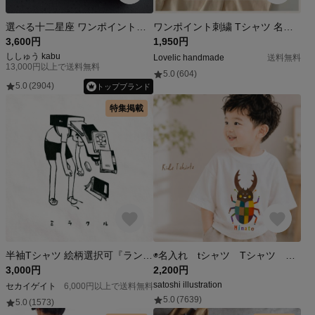
選べる十二星座 ワンポイント刺繍Tシャツ【選べる2色】メンズ レディース コットン キッズ 月 お揃い
ワンポイント刺繍 Tシャツ 名入れ【 名入れTシャツ 刺繍 お洒落Tシャツ シンプルTシャツ リンクコーデ キッズ 大人】
3,600円
1,950円
ししゅう kabu
Lovelic handmade
送料無料
13,000円以上で送料無料
5.0
(604)
5.0
(2904)
トップブランド
特集掲載
半袖Tシャツ 絵柄選択可『ランドセル全開』メンズ レディース ホワイト ミラクル
◉名入れ tシャツ Tシャツ イラストが選べる 出産祝い 子供服 誕生日 キッズコーデ Tシャツ 子供服 キッズTシャツ 昆虫好き カブトムシ クワガタ (おしゃれ大好きクワガタ)
3,000円
2,200円
satoshi illustration
セカイゲイト
6,000円以上で送料無料
5.0
(7639)
5.0
(1573)