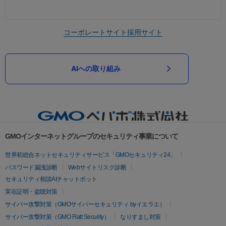
コーポレートサイト
採用サイト
AIへの取り組み
GMOインターネットグループのセキュリティ事業について
世界初総合ネットセキュリティサービス「GMOセキュリティ24」
パスワード漏洩診断
Webサイトリスク診断
セキュリティ相談AIチャットボット
実在証明・盗聴対策
サイバー攻撃対策（GMOサイバーセキュリティ byイエラエ）
サイバー攻撃対策（GMO Flatt Security）
なりすまし対策