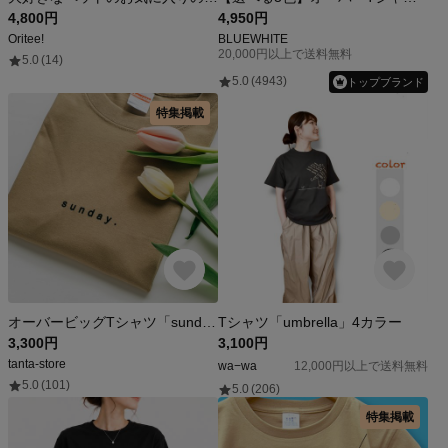
4,800円
4,950円
Oritee!
BLUEWHITE
20,000円以上で送料無料
5.0
(14)
5.0
(4943)
トップブランド
特集掲載
オーバービッグTシャツ「sunday.」／カーキ
Tシャツ「umbrella」4カラー
3,300円
3,100円
tanta-store
wa−wa
12,000円以上で送料無料
5.0
(101)
5.0
(206)
特集掲載