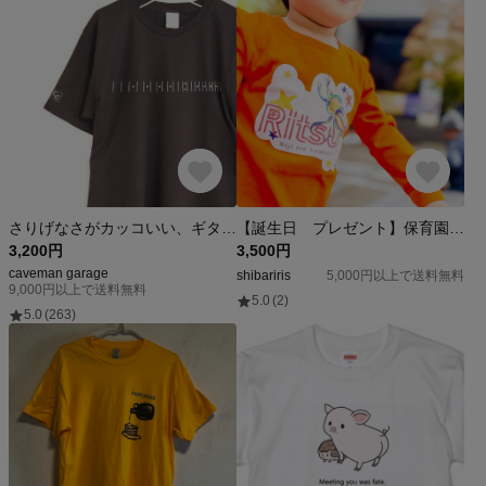
さりげなさがカッコいい、ギターのフレットＴシャツ 【ブラウン】 フロント・袖プリント 薄すぎず厚すぎないミドルオンス生地 サイズ豊富
【誕生日 プレゼント】保育園 幼稚園 名入れ・ニジイロクワガタ 長袖 ロングTシャツ かぼちゃオレンジ
3,200円
3,500円
caveman garage
shibariris
5,000円以上で送料無料
9,000円以上で送料無料
5.0
(2)
5.0
(263)