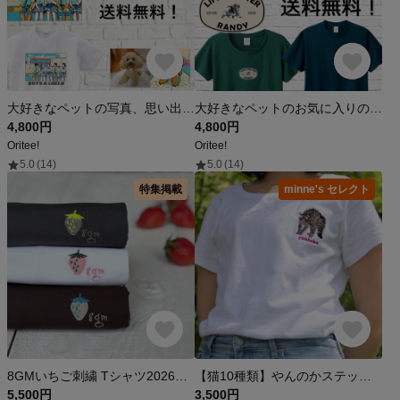
大好きなペットの写真、思い出の写真、お気に入りの画像をレトロでポップなイラストTシャツに！オーダー受付中！
大好きなペットのお気に入りの画像でオーダーメイド！お洒落なヴィンテージロゴ風Tシャツに！オーダー受付中！
4,800円
4,800円
Oritee!
Oritee!
5.0
(14)
5.0
(14)
特集掲載
minne's セレクト
8GMいちご刺繍 Tシャツ2026（ドローコードTシャツ）
【猫10種類】やんのかステップTシャツ（白・黒）
5,500円
3,500円