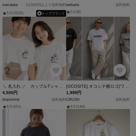
marutaka
13,000円以上で送料無料
webarts
送料無料
5.0
(8)
5.0
(3220)
トップブランド
＼ 名入れ ／ カップルTシャツ 2枚セット SUN 夫婦 カップル ペアtシャツ おしゃれ かわいい マタニティフォト 名前 名入り Tシャツ tシャツ T 彼氏 彼女 プレゼント 出産祝い
[OCOSITE] オコシテ横ロゴ(ワニピンク) 半袖Tシャツ 面白い おもしろ プレゼント パロディ
4,500円
1,999円
limpomme
送料無料
CRUSH
送料無料
5.0
(451)
5.0
(144)