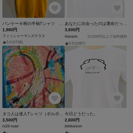
パンケーキ柄の半袖Tシャツ 男女兼用 綿100%【SS～L】
あなたに出会ったのは運命だった。Tシャツ
1,980円
3,600円
フィッシャーマンズテラス
Hanami
10,000円以上で送料無料
5.0
(3738)
5.0
(1087)
タコ人は達人Tシャツ（ポルポと龍爺の戦い）
今日どうだった。
3,500円
2,600円
rx28-nyan
bibikureon
-
-