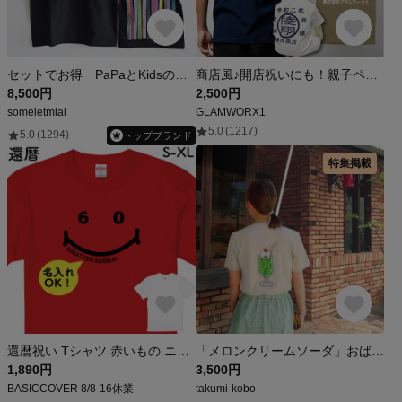
セットでお得 PaPaとKidsのお揃い色えんぴつTシャツセットベーシックタイプ 親子おそろいコーデ ブラック 父の日にも◎
商店風♪開店祝いにも！親子ペアルックＯＫ！商標Ｔシャツ 商店風Ｔシャツ 和柄 お父さん 還暦Ｔ 還暦Ｔシャツ
8,500円
2,500円
someietmiai
GLAMWORX1
5.0
(1217)
5.0
(1294)
トップブランド
特集掲載
還暦祝い Tシャツ 赤いもの ニコちゃん スマイル 名入れ 還暦 お祝い 60歳 プレゼント メッセージ 誕生日 男性 女性 父 母 退職 上司 ちゃんちゃんこ【名入れT：還暦ニコニコ60】
「メロンクリームソーダ」おばけアイスTシャツ116
1,890円
3,500円
BASICCOVER 8/8-16休業
takumi-kobo