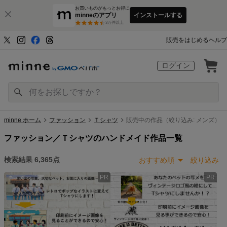
お買いものがもっとお得に
minneのアプリ
インストールする
3
万件以上
販売をはじめる
ヘルプ
ログイン
minne ホーム
ファッション
Ｔシャツ
販売中の作品（絞り込み: メンズ）
ファッション／Ｔシャツのハンドメイド作品一覧
検索結果
6,365
点
おすすめ順
絞り込み
PR
PR