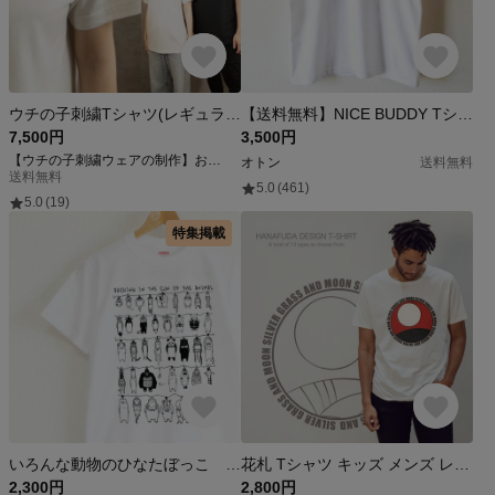
ウチの子刺繍Tシャツ(レギュラー)【お写真から制作】 犬刺繍 ペット 猫刺繍 オーダー 写真Tシャツ うちの子グッズ うさぎ ハムスター フェレット グッズ 動物 ワンポイント おそろい
【送料無料】NICE BUDDY Tシャツ～子供から大人までみんなで使える13サイズ～
7,500円
3,500円
【ウチの子刺繍ウェアの制作】おさかな産業
オトン
送料無料
送料無料
5.0
(461)
5.0
(19)
特集掲載
いろんな動物のひなたぼっこ メンズタイプ
花札 Tシャツ キッズ メンズ レディース 各種サイズあります
2,300円
2,800円