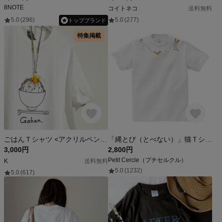
8NOTE
コイトネコ
送料無料
5.0
(296)
5.0
(277)
トップブランド
特集掲載
ごはんＴシャツ <アクリルペンダント付き>
「縄とび（とべない）」猫Ｔシャツ＜ネックレスシリーズ＞（違う猫さん達もやって来ました）
3,000円
2,800円
Petit Cercle（プチセルクル）
K
送料無料
5.0
(1232)
5.0
(617)