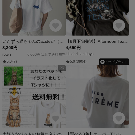
いたずら猫ちゃんのazides?（アジデス？）大人かわいいＴシャツ メンズ レディース 白ホワイト
【8月下旬発送】Afternoon Teaシャツ（スモーキ）｜午後の紅茶《Tea-shirt》
3,300円
4,690円
Littlebrilliantdays
roten
6,000円以上で送料無料
5.0
(7)
5.0
(3904)
トップブランド
PR
大好きなペットのお気に入りの画像でオーダーメイド！お洒落なイラストにしてTシャツに！オーダー受付中！
【選べる3色】オーバーTシャツ Creme(半袖Tシャツ)