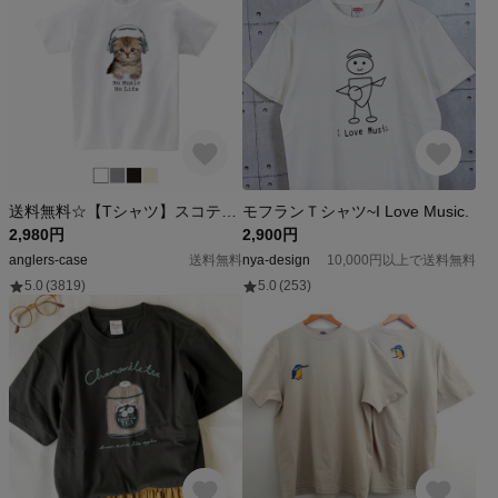
送料無料☆【Tシャツ】スコティッシュだってNo Music No Life 5.6oz Cotton:100%
モフランＴシャツ~I Love Music.
2,980円
2,900円
anglers-case
送料無料
nya-design
10,000円以上で送料無料
5.0
(3819)
5.0
(253)