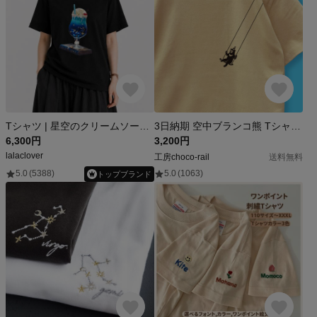
Tシャツ | 星空のクリームソーダ ダイカットデザイン | BLACK（ユニセックス）
3日納期 空中ブランコ熊 Tシャツ ナチュラル ベージュ メンズ レディース tシャツ tしゃつ 半袖 プレゼント ギフト ラッピング コットン ワンポイント 熊 くま クマ ベアー 夏 父の日
6,300円
3,200円
lalaclover
工房choco-rail
送料無料
5.0
(5388)
5.0
(1063)
トップブランド