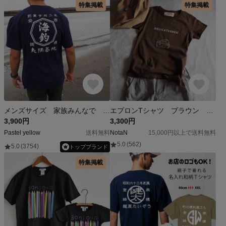
特集掲載
特集掲載
メンズサイズ 家族みんなで 商店Ｔシャツ 大人用お揃いコーデ 商店風 和風 漢字 名入れ リンクコーデ Tシャツ
エプロンTシャツ ブラウン 【大人】 womens S~L, mens S~XL
3,900円
3,300円
Pastel yellow
送料無料
NotaN
15,000円以上で送料無料
5.0
(562)
5.0
(3754)
トップブランド
特集掲載