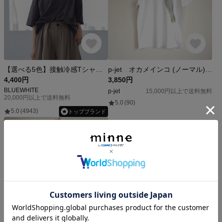
【選べる5色】接触冷感Tシャツ hippies(半袖)
p-jet オカメインコ (ノーマル) Tシャツ / 鳥 インコ
4,400円
3,850円
BLUEWHITE
p-jet
15,000円以上で送料無料
20,000円以上で送料無料
5.0
(90)
5.0
(4943)
トップブランド
特集掲載