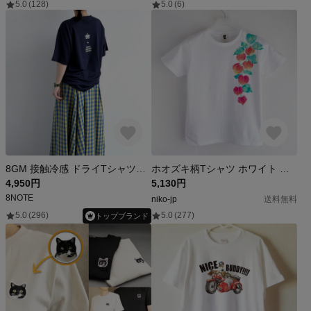
5.0
(128)
5.0
(6)
8GM 接触冷感 ドライTシャツ（ホワイト/ネイビー）
ホオズキ柄Tシャツ ホワイト 手描きで描いた赤い鬼灯柄Tシャツ
4,950円
5,130円
8NOTE
niko-jp
送料無料
5.0
(296)
5.0
(277)
トップブランド