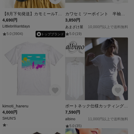
【8月下旬発送】カモミールTシャツ（スモーキ）《Tea-shirt》｜紅茶
カワセミ ツーポイント 半袖Ｔシャツ
4,690円
3,850円
Littlebrilliantdays
あまざけ屋
10,000円以上で送料無料
5.0
(3904)
5.0
(19)
トップブランド
kimoti_hareru
ボートネック仕様カッティングアシメヘムカットソー
4,000円
7,590円
SHUN'S
albino
11,000円以上で送料無料
-
5.0
(35)