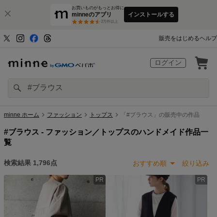
お買いものがもっとお得に
minneのアプリ
インストールする
3
万件以上
販売をはじめる
ヘルプ
ログイン
minne ホーム
ファッション
トップス
「#ブラウス」の販売中の作品
#ブラウス -
ファッション／トップスのハンドメイド作品一
覧
検索結果
1,796
点
おすすめ順
絞り込み
PR
PR