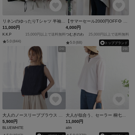
リネンのゆったりTシャツ 半袖 10色
【サマーセール2000円OFF🌻 6000円→4000円】色大島紬 着物リメイク👘幾何学模様フィッシュテールブラウス《ネックリボン付き》
11,000円
4,000円
K.K.P
15,000円以上で送料無料
つむぎのわ
25,000円以上で送料無料
5.0
(844)
5.0
(68)
トップブランド
PR
PR
大人のノースリーブブラウス ライトデニム オールシーズン可(ベスト)
大人が似合う、セーラー 桐七炊きコットン セーラーカラーブラウス 七分袖（ピンク）TP54
5,900円
11,000円
BLUEWHITE
alin