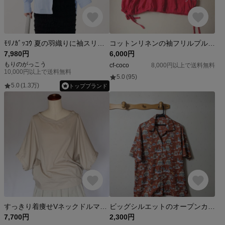
ﾓﾘﾉｶﾞｯｺｳ 夏の羽織りに袖スリットリボン長袖シャツ（ライトブルー）日除けUV羽織｜mg-lb20-lb
コットンリネンの袖フリルプルオーバーブラウス
7,980円
6,000円
もりのがっこう
cf-coco
8,000円以上で送料無料
10,000円以上で送料無料
5.0
(95)
5.0
(1.3万)
トップブランド
すっきり着痩せVネックドルマンブラウス後ろ裾ゴム入り（ML兼用）
ビッグシルエットのオープンカラーブラウス～パリの街並み柄～
7,700円
2,300円