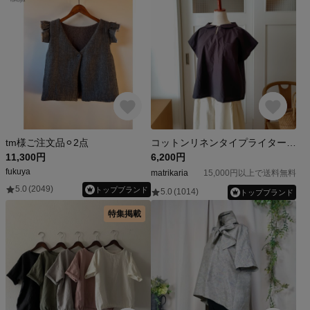
tm様ご注文品⚪︎2点
コットンリネンタイプライター丸襟プルオーバー（ブラック）
11,300円
6,200円
fukuya
matrikaria
15,000円以上で送料無料
5.0
(2049)
トップブランド
5.0
(1014)
トップブランド
特集掲載