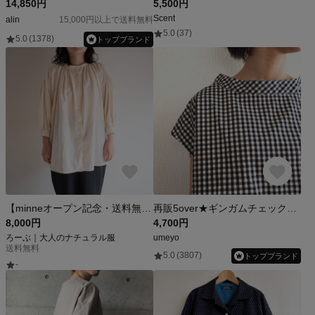
14,850円
5,500円
Scent
alin
15,000円以上で送料無料
5.0
(37)
5.0
(1378)
トップブランド
【minneオープン記念・送料無料】オーバーサイズ ブラウス｜凛とした甘さ｜国産ダブルガーゼ100％（11色）
再販5over★ギンガムチェックのスタンドカラーブラウス/モノトーン
8,000円
4,700円
ろーぶ｜大人のナチュラル服
umeyo
送料無料
5.0
(3807)
トップブランド
-