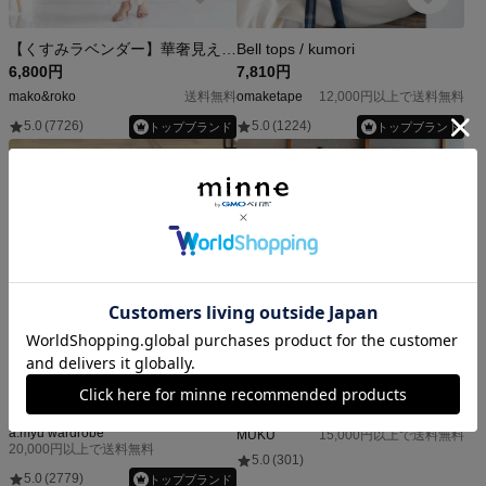
【くすみラベンダー】華奢見え♡接触冷感リネン100%ダブルフリルブラウス｜白配色エアリー袖
Bell tops / kumori
6,800円
7,810円
mako&roko
送料無料
omaketape
12,000円以上で送料無料
5.0
(7726)
5.0
(1224)
トップブランド
トップブランド
a.myu さわやかストライプ後ろロングブラウス長め
リネンTシャツブラウス オフホワイト
6,500円
6,980円
a.myu wardrobe
MUKU
15,000円以上で送料無料
20,000円以上で送料無料
5.0
(301)
5.0
(2779)
トップブランド