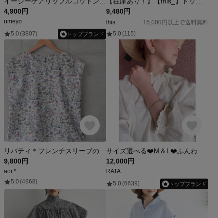
イージーケアリップルコットンローンのイージーケアリップルコットンローンのブラウジングブラウス/モノトーンビッグフラワー
【在庫あり！】【this_】ドット柄 ボトルネック ブラウス コットン リネン 大人かわいい 水玉 ナチュラル 麻 春 夏 T126-F-Dot
4,900円
9,480円
umeyo
this.
15,000円以上で送料無料
5.0
(3807)
5.0
(115)
トップブランド
リバティ＊フレンチスリーブのブラウス （7・9・11・13号)・ワイルドフラワーズ
サイズ選べる❤️M＆L❤️ふんわり軽い抜群の着心地❤️魅力的な素材とカラー❤️大人ガーリーふんわりトップス❤️コットンリネン
9,800円
12,000円
aoi *
RATA
5.0
(4968)
5.0
(6639)
トップブランド