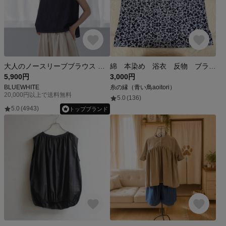
大人のノースリーブブラウス ライトデニム オールシーズン可(ベスト)
綿 本染め 浴衣 反物 ブラウス 白 花柄 着物リメイク 浴衣リメイク 378の1
5,900円
3,000円
BLUEWHITE
糸の縁（青い鳥aoitori）
20,000円以上で送料無料
5.0
(136)
5.0
(4943)
トップブランド