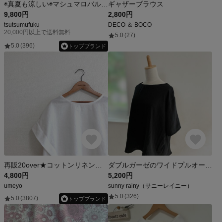
◉真夏も涼しい◉マシュマロバルーンブラウス ブラック
ギャザーブラウス
9,800円
2,800円
tsutsumufuku
DECO ＆ BOCO
20,000円以上で送料無料
5.0
(27)
5.0
(396)
トップブランド
再販20over★コットンリネンのタックフリルブラウス/オフホワイト
ダブルガーゼのワイドプルオーバー(ラウンドネック）半袖 ✳︎ブラック【選べるカラー】【受注製作】
4,800円
5,200円
umeyo
sunny rainy（サニーレイニー）
5.0
(326)
5.0
(3807)
トップブランド