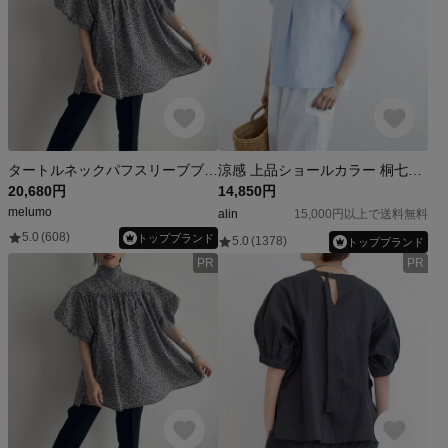
タートルネックパフスリーブブラウス(flower)
涼感 上品ショールカラー 桐七炊きリネン フレンチスリーブ ブラウス （アイスブルー）TP58
20,680円
14,850円
melumo
alin
15,000円以上で送料無料
5.0
(608)
トップブランド
5.0
(1378)
トップブランド
PR
PR