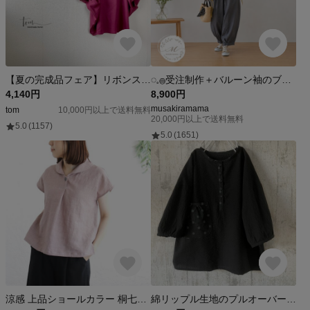
【夏の完成品フェア】リボンスリーブブラウス ボルドー
◌𓈒𓐍受注制作＋バルーン袖のブラウス＋カラーオーダー＋フリーサイズ＋春夏用＋フェミニンブラウス＋スラブダブルガーゼ𓂃◌𓈒𓐍
4,140円
8,900円
musakiramama
tom
10,000円以上で送料無料
20,000円以上で送料無料
5.0
(1157)
5.0
(1651)
涼感 上品ショールカラー 桐七炊きリネン フレンチスリーブ ブラウス （ダスティピンク）TP58
綿リップル生地のプルオーバー♪ゆったり＊ドロップショルダー