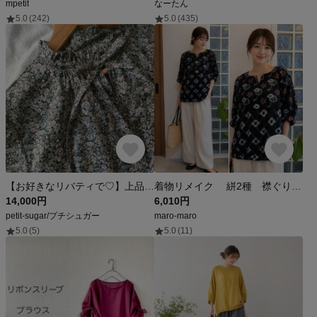
mpetit
なーたん
5.0
(242)
5.0
(435)
【お好きなリバティで♡】上品なフリルネックブラウス
着物リメイク 絣2種 襟ぐりスリットのバルーンブラウス フリーサイズ
14,000円
6,010円
petit-sugar/プチシュガー
maro-maro
5.0
(5)
5.0
(11)