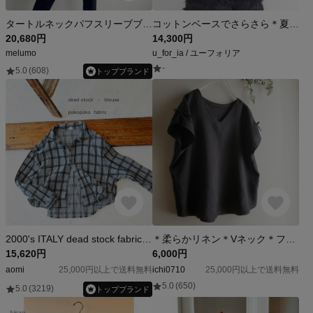
タートルネックパフスリーブブラウス(flower)
コットンベースでさらさら＊夏の爽やかブラウス 黒/360度おしゃれ！ゆったりシルエット＆二の腕カバーのボリューム袖
20,680円
14,300円
melumo
u_for_ia / ユーフォリア
-
5.0
(608)
トップブランド
2000's ITALY dead stock fabricブラウス
＊柔らかリネン＊Vネック＊フレンチドルマンブラウス♪黒
15,620円
6,000円
aomi
25,000円以上で送料無料
ichi0710
25,000円以上で送料無料
5.0
(650)
5.0
(3219)
トップブランド