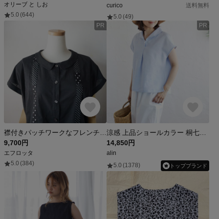
オリーブ と しお
curico
送料無料
5.0
(644)
5.0
(49)
PR
PR
襟付きパッチワークなフレンチスリーブブラウス(BLACK)
涼感 上品ショールカラー 桐七炊きリネン フレンチスリーブ ブラウス （アイスブルー）TP58
9,700円
14,850円
エフロッタ
alin
5.0
(384)
5.0
(1378)
トップブランド