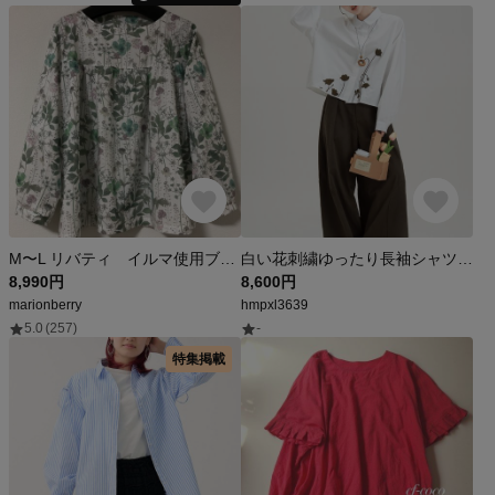
M〜L リバティ イルマ使用ブラウス ゆったりサイズ
白い花刺繍ゆったり長袖シャツブラウス秋の新作小人数高級デザイン感スリム減齢トップス
8,990円
8,600円
marionberry
hmpxl3639
5.0
(257)
-
特集掲載