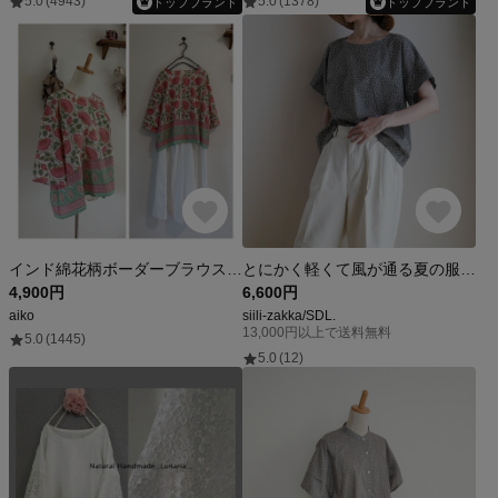
5.0
(4943)
5.0
(1378)
トップブランド
トップブランド
インド綿花柄ボーダーブラウスピンク系
とにかく軽くて風が通る夏の服 Aタイプ｜ プルオーバーブラウス｜ グレージュ地×白ドット｜ Tシャツ上位互換
4,900円
6,600円
aiko
siili-zakka/SDL.
13,000円以上で送料無料
5.0
(1445)
5.0
(12)