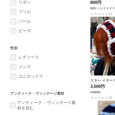
リボン
800円
kids’ハンドメイド
フリル
(-)
パール
ビーズ
性別
レディース
メンズ
ユニセックス
スター イヤー
3,500円
matobo
アンティーク・ヴィンテージ素材
(-)
アンティーク ・ヴィンテージ素
材を含む