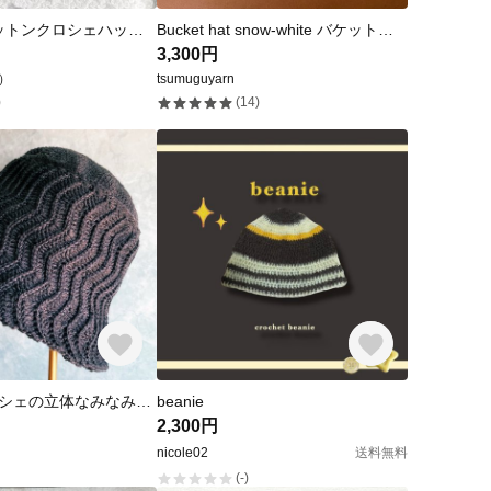
天の川⭐︎*. コットンクロシェハット|キナリ 夏用
Bucket hat snow-white バケットハット バケハ かぎ編み ニット帽 ビーニー グラニースクエア 毛糸 編み物
3,300円
）
tsumuguyarn
)
(14)
コットンクロシェの立体なみなみバケットハット・チャコール
beanie
2,300円
nicole02
送料無料
(-)