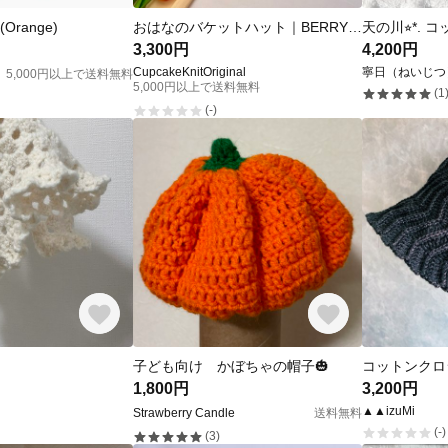
e(Orange)
おはなのバケットハット｜BERRY SODA｜コットン100％｜韓国風・クロシェハット
3,300円
4,200円
CupcakeKnitOriginal
寧日（ねいじつ
5,000円以上で送料無料
5,000円以上で送料無料
(1
(-)
子ども向け かぼちゃの帽子🎃
1,800円
3,200円
▲▲izuMi
Strawberry Candle
送料無料
(-)
(3)