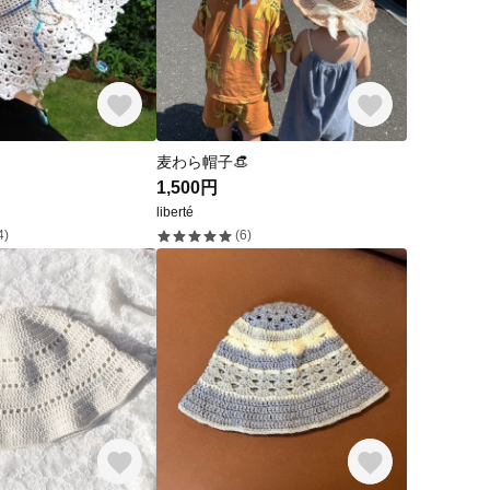
麦わら帽子👒
1,500円
liberté
4)
(6)