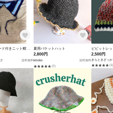
バラクラバ フード付きニット帽 レディース メンズ ユニセックス ネイビー 水色 ピンク グレー ミックスカラー ふわふわ ハンドメイド 編み物 毛糸
夏用バケットハット
ビビットレッドの
2,800円
2,500円
きらときざっか
ク
送料無料
kinoko
送料無料
(1
(7)