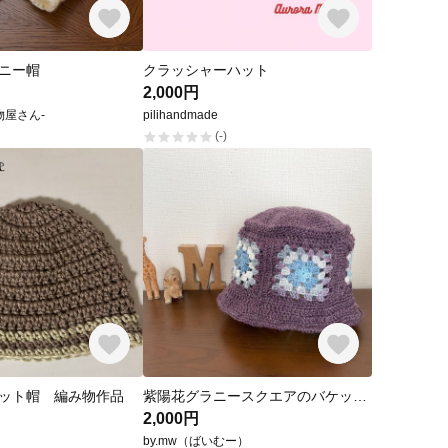
ニー帽
クラッシャーハット
2,000円
物屋さん-
pilihandmade
(-)
ット帽 編み物作品
紫陽花グラニースクエアのバケットハット
2,000円
by.mw（ばいむー）