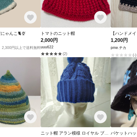
ゃんこ🐈🍨
トマトのニット帽
2,000円
1,200円
uuu622
2,300円以上で送料無料
pme.チカ
(2)
(-)
ニット帽 アラン模様 ロイヤル ブルー 濃い 青 ポンポン ふわふわ 手編み 編み物 編み