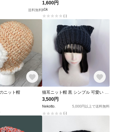
1,600円
y1k
送料無料
(-)
のニット帽
猫耳ニット帽 黒 シンプル 可愛い ハンドメイド／地雷系／量産型
3,500円
Nekotto.
5,000円以上で送料無料
)
(-)