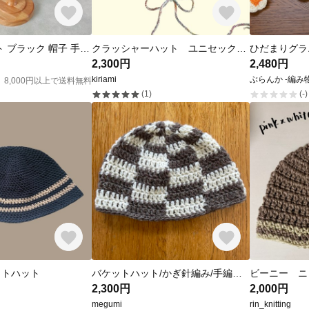
バケット ハット ブラック 帽子 手編み 編み物
クラッシャーハット ユニセックス ネオンカラー バケットハット サマーハット レインボー
ひだまりグラ
2,300円
2,480円
kiriami
ぶらんか -編み
8,000円以上で送料無料
(1)
(-)
ットハット
バケットハット/かぎ針編み/手編み/手作り
ビーニー ニ
2,300円
2,000円
megumi
rin_knitting