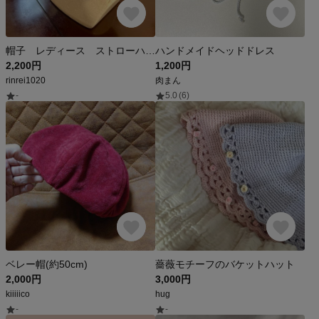
帽子 レディース ストローハット 広つば帽子
ハンドメイドヘッドドレス
2,200円
1,200円
rinrei1020
肉まん
-
5.0
(6)
ベレー帽(約50cm)
薔薇モチーフのバケットハット
2,000円
3,000円
kiiiiico
hug
-
-