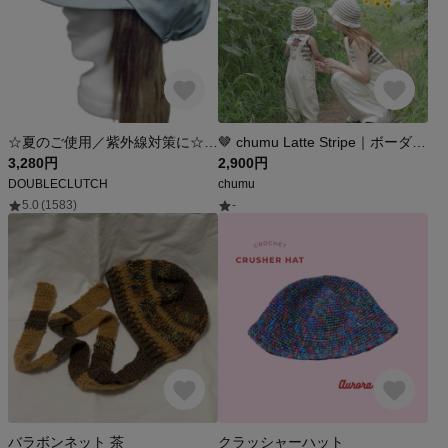
☆夏のご使用／紫外線対策に☆ つば広キャスケット◆岡山コットンリネンダンガリー(フレンチリネン＆ジンバブエコットン)／スモーキーブルー ◇ゆったりサイズ・小顔効果・オールシーズン着用◇
🤎 chumu Latte Stripe｜ボーダーバケットハット【adult】
3,280円
2,900円
DOUBLECLUTCH
chumu
5.0
(1583)
-
バラボンネット 茶
クラッシャーハット