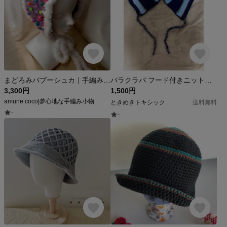
まどろみバブーシュカ｜手編み クロシェ帽子 ビーズ
バラクラバ フード付きニット帽 レディース メンズ ユニセックス ネイビー 水色 ピンク グレー ミックスカラー ふわふわ ハンドメイド 編み物 毛糸
3,300円
1,500円
amune coco|夢心地な手編み小物
ときめきトキシック
送料無料
-
-