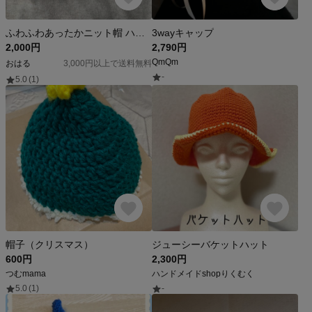
ふわふわあったかニット帽 ハンドメイド 編み物
3wayキャップ
2,000円
2,790円
QmQm
おはる
3,000円以上で送料無料
-
5.0
(1)
帽子（クリスマス）
ジューシーバケットハット
600円
2,300円
つむmama
ハンドメイドshopりくむく
5.0
(1)
-