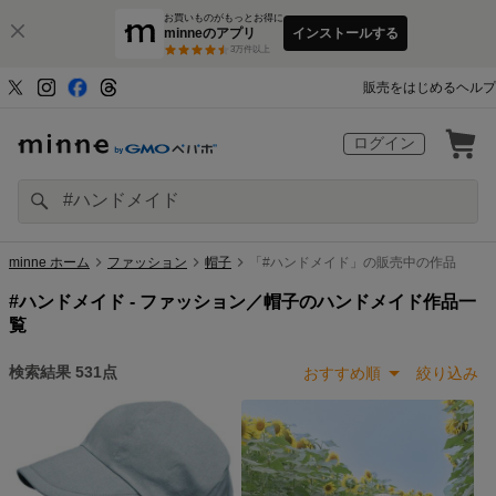
お買いものがもっとお得に
minneのアプリ
インストールする
3
万件以上
販売をはじめる
ヘルプ
ログイン
minne ホーム
ファッション
帽子
「#ハンドメイド」の販売中の作品
#ハンドメイド -
ファッション／帽子のハンドメイド作品一
覧
検索結果
531
点
おすすめ順
絞り込み