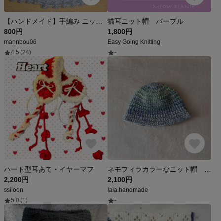
【ハンドメイド】手編み ニット帽 グレー
猫耳ニット帽 パープル
800円
1,800円
mannbou06
Easy Going Knitting
4.5
(24)
-
ハート型耳あて・イヤーマフ
ネモフィラカラーなニット帽 かぎ針編み
2,200円
2,100円
ssiioon
lala.handmade
5.0
(1)
-