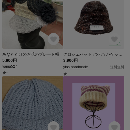
あなただけのお花のブレード帽
クロシェハット バケハ バケットハット ᵕ̈*
5,600円
3,900円
yama527
ytos-handmade
送料無料
-
-