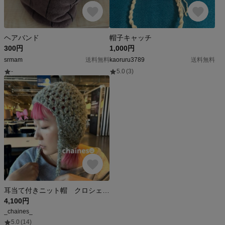
ヘアバンド
帽子キャッチ
300円
1,000円
srmam
送料無料
kaoruru3789
送料無料
-
5.0
(3)
耳当て付きニット帽 クロシェハット バブーシュカ ニット帽 ビーニーハンドメイド
4,100円
_chaines_
5.0
(14)