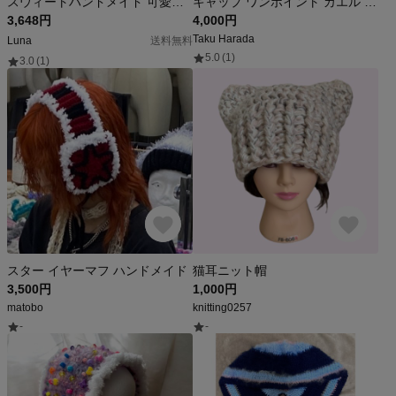
スウィートハンドメイド 可愛い 秋冬用 羊の耳ベレー帽 もこもこ チーク ミルクホワイト ラムウール オールマッチ帽子
キャップ ワンポイント カエル ホワイト/ブルー
3,648円
4,000円
Taku Harada
‌Luna‌
送料無料
5.0
(1)
3.0
(1)
スター イヤーマフ ハンドメイド
猫耳ニット帽
3,500円
1,000円
matobo
knitting0257
-
-