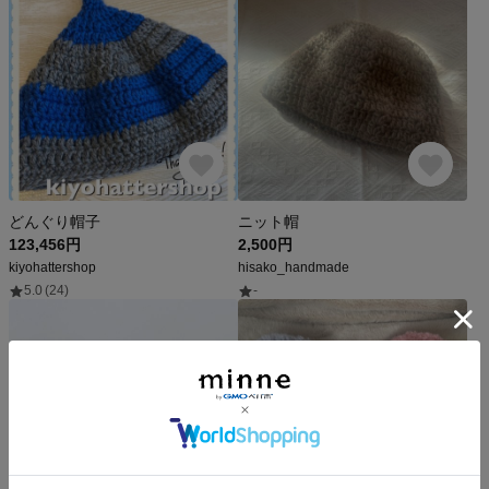
どんぐり帽子
ニット帽
123,456円
2,500円
kiyohattershop
hisako_handmade
5.0
(24)
-