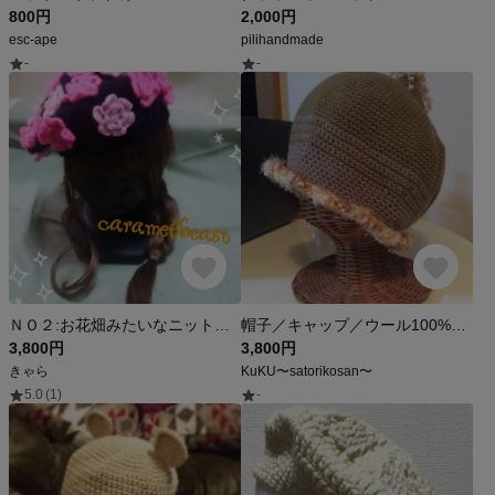
800円
2,000円
esc-ape
pilihandmade
-
-
ＮＯ２:お花畑みたいなニットベレー帽(ピンク系)
帽子／キャップ／ウール100%／55〜58cm
3,800円
3,800円
きゃら
KuKU〜satorikosan〜
5.0
(1)
-