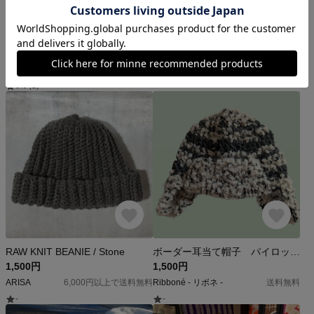
‎𓊆 ふわにゃん帽子mama 𓊇猫耳ニット帽 ふわふわ猫耳帽子 猫耳帽子 ベビー キッズ 親子お揃い かぎ針編み
シャチ帽子(ブラック)
3,800円
4,200円
るー
étoile
5,000円以上で送料無料
-
5.0
(1)
RAW KNIT BEANIE / Stone
ボーダー耳当て帽子 パイロットニット帽
1,500円
1,500円
ARISA
6,000円以上で送料無料
Ribboné - リボネ -
送料無料
-
-