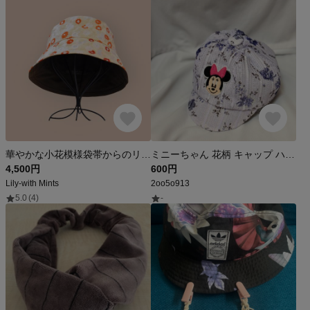
華やかな小花模様袋帯からのリメイク 帽子
ミニーちゃん 花柄 キャップ ハンドメイド 子供用
4,500円
600円
Lily-with Mints
2oo5o913
5.0
(4)
-