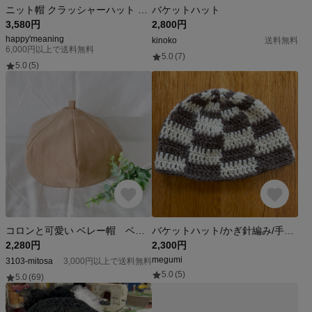
ニット帽 クラッシャーハット 帽子 レディース バケットハット クロシェ編み レトロ ひし形 かぎ針 防寒 ハット シンプル 無地 オールシーズン お出かけ 大人用
バケットハット
3,580円
2,800円
happy'meaning
kinoko
送料無料
6,000円以上で送料無料
5.0
(7)
5.0
(5)
コロンと可愛い ベレー帽 ベージュ 内径58㎝ ハンドメイド
バケットハット/かぎ針編み/手編み/手作り
2,280円
2,300円
megumi
3103-mitosa
3,000円以上で送料無料
5.0
(5)
5.0
(69)